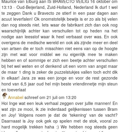
Maurice van Elburg‎ aan IS BRAVECTO VEILIG 16 oktober om
13:13 · Oud-Beijerland, Zuid-Holland, Nederland Ik durf t wel
te zeggen Dank u Bravecto ze stierf in een paar dagen aan
acuut leverfalen! Ok onomstotelijk bewijs is er zo als bij velen
dan nog steeds niet. Iets waar de fabrikant zich dan ook nog
waarschijnlijk achter kan verschuilen tot op heden na het
nodige aan leesstof waar ik heel verbaast over was. En ook
overigens de medische wereld en ook als zijnde meer en deel
van artsen die er toch misschien niet eens van op de hoogte
zijn met wat voor middel we nu eigenlijk mee te maken
hebben en of sommige er zich een beetje achter verschuilen
bij het wel weten en of denkend uit een vorm van angst maar
de maar 1 ding is zeker de puzzelstukjes vallen toch echt dik
in elkaar! Jara ze was een jonge en voor de rest gezonde
hond van 6,5 jaar oud hel mijn beste vriendinnetje mijn steun
en toeverlaat
Annabel
schreef om 21 juli om 13:20
Hoi Inge wat een leuk verhaal zeggen over jullie mannen! En
wat zijn ze mooi, ik zie inderdaad gelijkenissen tussen Bram
en Joy! Volgens noem je dat de 'tekening' van de vacht?
Daarnaast is Joy ook gek op spelen met de stok, vooral zo
hard mogelijk trekken haha :) We hebben nog steeds geen