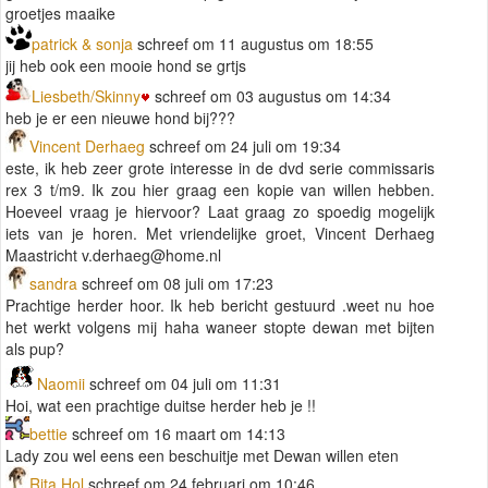
groetjes maaike
patrick & sonja
schreef om 11 augustus om 18:55
jij heb ook een mooie hond se grtjs
Liesbeth/Skinny
schreef om 03 augustus om 14:34
heb je er een nieuwe hond bij???
Vincent Derhaeg
schreef om 24 juli om 19:34
este, ik heb zeer grote interesse in de dvd serie commissaris
rex 3 t/m9. Ik zou hier graag een kopie van willen hebben.
Hoeveel vraag je hiervoor? Laat graag zo spoedig mogelijk
iets van je horen. Met vriendelijke groet, Vincent Derhaeg
Maastricht
v.derhaeg@home.nl
sandra
schreef om 08 juli om 17:23
Prachtige herder hoor. Ik heb bericht gestuurd .weet nu hoe
het werkt volgens mij haha waneer stopte dewan met bijten
als pup?
Naomii
schreef om 04 juli om 11:31
Hoi, wat een prachtige duitse herder heb je !!
bettie
schreef om 16 maart om 14:13
Lady zou wel eens een beschuitje met Dewan willen eten
Rita Hol
schreef om 24 februari om 10:46