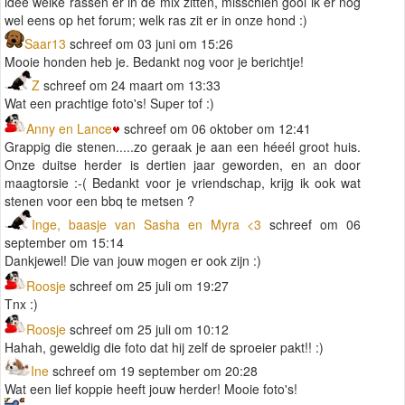
idee welke rassen er in de mix zitten, misschien gooi ik er nog
wel eens op het forum; welk ras zit er in onze hond :)
Saar13
schreef om 03 juni om 15:26
Mooie honden heb je. Bedankt nog voor je berichtje!
Z
schreef om 24 maart om 13:33
Wat een prachtige foto's! Super tof :)
Anny en Lance
schreef om 06 oktober om 12:41
Grappig die stenen.....zo geraak je aan een héeél groot huis.
Onze duitse herder is dertien jaar geworden, en an door
maagtorsie :-( Bedankt voor je vriendschap, krijg ik ook wat
stenen voor een bbq te metsen ?
Inge, baasje van Sasha en Myra <3
schreef om 06
september om 15:14
Dankjewel! Die van jouw mogen er ook zijn :)
Roosje
schreef om 25 juli om 19:27
Tnx :)
Roosje
schreef om 25 juli om 10:12
Hahah, geweldig die foto dat hij zelf de sproeier pakt!! :)
Ine
schreef om 19 september om 20:28
Wat een lief koppie heeft jouw herder! Mooie foto's!