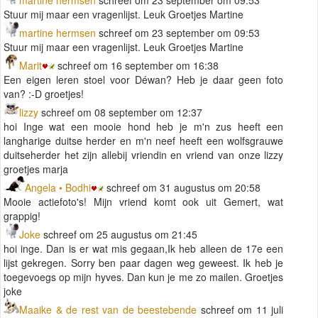
Stuur mij maar een vragenlijst. Leuk Groetjes Martine
martine hermsen
schreef om 23 september om 09:53
Stuur mij maar een vragenlijst. Leuk Groetjes Martine
Marit
schreef om 16 september om 16:38
Een eigen leren stoel voor Déwan? Heb je daar geen foto
van? :-D groetjes!
lizzy
schreef om 08 september om 12:37
hoi Inge wat een mooie hond heb je m'n zus heeft een
langharige duitse herder en m'n neef heeft een wolfsgrauwe
duitseherder het zijn allebij vriendin en vriend van onze lizzy
groetjes marja
Angela • Bodhi
schreef om 31 augustus om 20:58
Mooie actiefoto's! Mijn vriend komt ook uit Gemert, wat
grappig!
Joke
schreef om 25 augustus om 21:45
hoi inge. Dan is er wat mis gegaan,Ik heb alleen de 17e een
lijst gekregen. Sorry ben paar dagen weg geweest. Ik heb je
toegevoegs op mijn hyves. Dan kun je me zo mailen. Groetjes
joke
Maaike & de rest van de beestebende
schreef om 11 juli