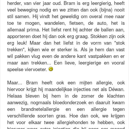
herder, van vier jaar oud. Bram is erg leergierig, heeft
veel beweging nodig en we zitten dan ook (bijna) nooit
stil samen. Hij vindt het geweldig om overal mee naar
toe te mogen, wandelen, fietsen, de auto, het is
allemaal prima. Het liefst rent hij achter de ballen aan,
apporteren doet hij dan ook erg graag. Stokken zijn ook
erg leuk! Maar dan het liefst in de vorm van "stok
trekken", kijken wie er sterker is. Als je hem dan vast
wil pakken vlug even de andere kant vastpakken en er
maar aan trekken... Een lieve, leergierige en vooral
speelse viervoeter.
Maar... Bram heeft ook een mijten allergie, ook
hiervoor krijgt hij maandelijkse injecties net als Déwan.
Helaas bleven bij hem in de zomer de klachten
aanwezig, nogmaals bloedonderzoek en daaruit kwam
een brandnetelallergie en een allergie tegen
verschillende soorten gras. Hoe dan ook, we krijgen
het voor elkaar twee allergiehonden te hebben, ook
hiervoor weer extra injecties die hij eens per maand