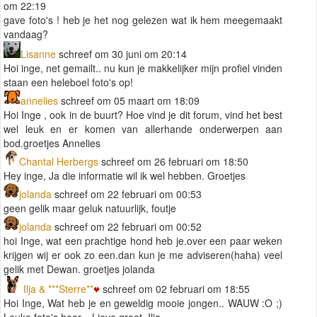
om 22:19
gave foto's ! heb je het nog gelezen wat ik hem meegemaakt
vandaag?
Lisanne
schreef om 30 juni om 20:14
Hoi inge, net gemailt.. nu kun je makkelijker mijn profiel vinden
staan een heleboel foto's op!
annelies
schreef om 05 maart om 18:09
Hoi Inge , ook in de buurt? Hoe vind je dit forum, vind het best
wel leuk en er komen van allerhande onderwerpen aan
bod.groetjes Annelies
Chantal Herbergs
schreef om 26 februari om 18:50
Hey inge, Ja die informatie wil ik wel hebben. Groetjes
jolanda
schreef om 22 februari om 00:53
geen gelik maar geluk natuurlijk, foutje
jolanda
schreef om 22 februari om 00:52
hoi Inge, wat een prachtige hond heb je.over een paar weken
krijgen wij er ook zo een.dan kun je me adviseren(haha) veel
gelik met Dewan. groetjes jolanda
Ilja & ***Sterre**
schreef om 02 februari om 18:55
Hoi Inge, Wat heb je en geweldig mooie jongen.. WAUW :O ;)
Leuke foto's hoor... Lieve groet, Ilja