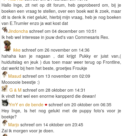
Hallo Inge, zit net op dit forum, heb geprobeerd om, bij je
boeken een vraag te stellen, over een boek wat ik zoek, maar
dit is denk ik niet gelukt, hierbij mijn vraag, heb je nog boeken
van E.Trumler enzo ja wat kost dat
Jindoncha
schreef om 04 december om 10:51
Ik heb wel interesse in jouw dvd's van Commesaris Rex.
ikke
schreef om 26 november om 14:36
hahaha kan je nagaan , dat krijgt Pukky er juist van,(
huiduitslag en jeuk ) dus toen maar weer terug op Frontline,
dat werkt bij hem het beste, groetjes Froukje
Masud
schreef om 13 november om 02:09
Moooooie beestje :)
G & M
schreef om 28 oktober om 14:31
ik vindt het wel een enorme kanpperd die dewan!
YmY en de bende
schreef om 20 oktober om 06:35
Hey Inge, Is het nog gelukt met de puppy foto's voor je
boekje?
Marjo
schreef om 14 oktober om 23:45
Zal ik morgen voor je doen.