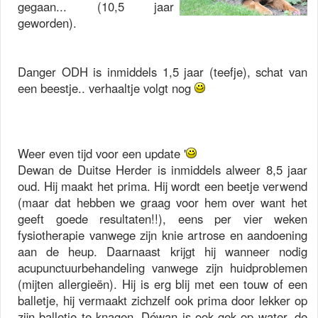
gegaan... (10,5 jaar
geworden).
Danger ODH is inmiddels 1,5 jaar (teefje), schat van
een beestje.. verhaaltje volgt nog
Weer even tijd voor een update '
Dewan de Duitse Herder is inmiddels alweer 8,5 jaar
oud. Hij maakt het prima. Hij wordt een beetje verwend
(maar dat hebben we graag voor hem over want het
geeft goede resultaten!!), eens per vier weken
fysiotherapie vanwege zijn knie artrose en aandoening
aan de heup. Daarnaast krijgt hij wanneer nodig
acupunctuurbehandeling vanwege zijn huidproblemen
(mijten allergieën). Hij is erg blij met een touw of een
balletje, hij vermaakt zichzelf ook prima door lekker op
zijn balletje te knagen. Déwan is ook gek op water, de