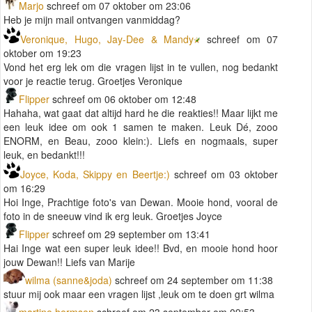
Marjo
schreef om 07 oktober om 23:06
Heb je mijn mail ontvangen vanmiddag?
Veronique, Hugo, Jay-Dee & Mandy
schreef om 07
oktober om 19:23
Vond het erg lek om die vragen lijst in te vullen, nog bedankt
voor je reactie terug. Groetjes Veronique
Flipper
schreef om 06 oktober om 12:48
Hahaha, wat gaat dat altijd hard he die reakties!! Maar lijkt me
een leuk idee om ook 1 samen te maken. Leuk Dé, zooo
ENORM, en Beau, zooo klein:). Liefs en nogmaals, super
leuk, en bedankt!!!
Joyce, Koda, Skippy en Beertje:)
schreef om 03 oktober
om 16:29
Hoi Inge, Prachtige foto's van Dewan. Mooie hond, vooral de
foto in de sneeuw vind ik erg leuk. Groetjes Joyce
Flipper
schreef om 29 september om 13:41
Hai Inge wat een super leuk idee!! Bvd, en mooie hond hoor
jouw Dewan!! Liefs van Marije
wilma (sanne&joda)
schreef om 24 september om 11:38
stuur mij ook maar een vragen lijst ,leuk om te doen grt wilma
martine hermsen
schreef om 23 september om 09:53