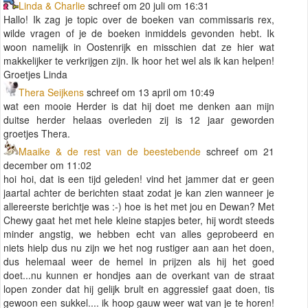
Linda & Charlie
schreef om 20 juli om 16:31
Hallo! Ik zag je topic over de boeken van commissaris rex,
wilde vragen of je de boeken inmiddels gevonden hebt. Ik
woon namelijk in Oostenrijk en misschien dat ze hier wat
makkelijker te verkrijgen zijn. Ik hoor het wel als ik kan helpen!
Groetjes Linda
Thera Seijkens
schreef om 13 april om 10:49
wat een mooie Herder is dat hij doet me denken aan mijn
duitse herder helaas overleden zij is 12 jaar geworden
groetjes Thera.
Maaike & de rest van de beestebende
schreef om 21
december om 11:02
hoi hoi, dat is een tijd geleden! vind het jammer dat er geen
jaartal achter de berichten staat zodat je kan zien wanneer je
allereerste berichtje was :-) hoe is het met jou en Dewan? Met
Chewy gaat het met hele kleine stapjes beter, hij wordt steeds
minder angstig, we hebben echt van alles geprobeerd en
niets hielp dus nu zijn we het nog rustiger aan aan het doen,
dus helemaal weer de hemel in prijzen als hij het goed
doet...nu kunnen er hondjes aan de overkant van de straat
lopen zonder dat hij gelijk brult en aggressief gaat doen, tis
gewoon een sukkel.... ik hoop gauw weer wat van je te horen!