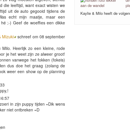
 die leeftijd, want exact wisten we
tijd uit de auto gegooid tijdens de
Kaylie & Milo heeft de volg
 Was echt mijn maatje, maar een
 hé ;-) Geef de woeffies een dikke
& Mizuki
schreef om 08 september
Milo. Heerlijk zo een kleine, rode
r je het weet zijn ze alweer groot!
onnen vanwege het fokken (fokeis)
den dus doe het graag (zolang de
r ook weer een show op de planning
:33
ppy,!
16:57
oeri in zijn puppy tijden =Dik wens
ker niet ontbreken =D
gen