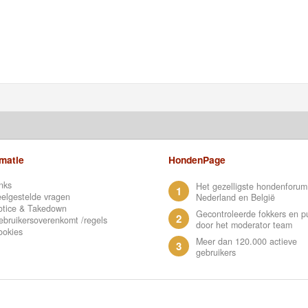
rmatie
HondenPage
nks
Het gezelligste hondenforum
1
elgestelde vragen
Nederland en België
otice & Takedown
Gecontroleerde fokkers en p
2
bruikersoverenkomt /regels
door het moderator team
ookies
Meer dan 120.000 actieve
3
gebruikers