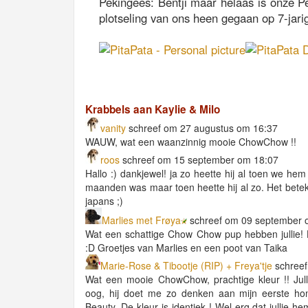
Pekingees: Bentji maar helaas is onze Pe
plotseling van ons heen gegaan op 7-jarige
Krabbels aan Kaylie & Milo
vanity
schreef om 27 augustus om 16:37
WAUW, wat een waanzinnig mooie ChowChow !!
roos
schreef om 15 september om 18:07
Hallo :) dankjewel! ja zo heette hij al toen we hem
maanden was maar toen heette hij al zo. Het betek
japans ;)
Marlies met Frøya
schreef om 09 september 
Wat een schattige Chow Chow pup hebben jullie! 
:D Groetjes van Marlies en een poot van Taika
Marie-Rose & Tibootje (RIP) + Freya'tje
schreef
Wat een mooie ChowChow, prachtige kleur !! Jull
oog, hij doet me zo denken aan mijn eerste h
Beauty. De kleur is identiek ! Wel erg dat jullie 