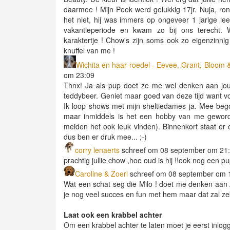
daarmee ! Mijn Peek werd gelukkig 17jr. Nuja, rond
het niet, hij was immers op ongeveer 1 jarige leef
vakantieperiode en kwam zo bij ons terecht.
karaktertje ! Chow's zijn soms ook zo eigenzinnig
knuffel van me !
Wichita en haar roedel - Eevee, Grant, Bloom 
om 23:09
Thnx! Ja als pup doet ze me wel denken aan jou 
teddybeer. Geniet maar goed van deze tijd want voo
Ik loop shows met mijn sheltiedames ja. Mee beg
maar inmiddels is het een hobby van me gewor
meiden het ook leuk vinden). Binnenkort staat e
dus ben er druk mee... ;-)
corry lenaerts
schreef om 08 september om 21
prachtig jullie chow ,hoe oud is hij !!ook nog een pu
Caroline & Zoeri
schreef om 08 september om 
Wat een schat seg die Milo ! doet me denken aan z
je nog veel succes en fun met hem maar dat zal ze
Laat ook een krabbel achter
Om een krabbel achter te laten moet je eerst inlog