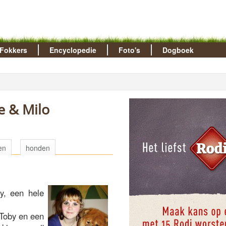
Fokkers
Encyclopedie
Foto's
Dogboek
e & Milo
en
honden
y, een hele
 Toby en een