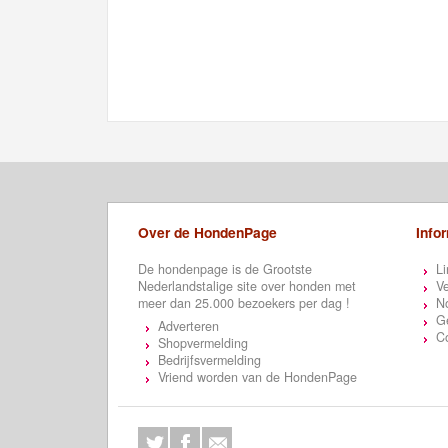
Over de HondenPage
Info
De hondenpage is de Grootste
Li
Nederlandstalige site over honden met
Ve
meer dan 25.000 bezoekers per dag !
N
Ge
Adverteren
C
Shopvermelding
Bedrijfsvermelding
Vriend worden van de HondenPage