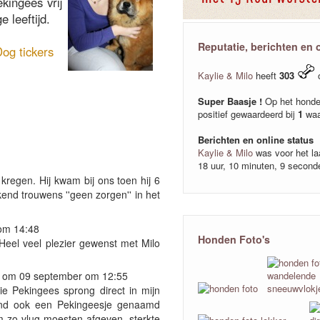
kingees vrij
 leeftijd.
Reputatie, berichten en 
Kaylie & Milo
heeft
303
o
Super Baasje !
Op het honde
positief gewaardeerd bij
1
waa
Berichten en online status
Kaylie & Milo
was voor het la
18 uur, 10 minuten, 9 second
 kregen. Hij kwam bij ons toen hij 6
end trouwens ''geen zorgen'' in het
om 14:48
Honden Foto's
Heel veel plezier gewenst met Milo
 om 09 september om 12:55
ie Pekingees sprong direct in mijn
ond ook een Pekingeesje genaamd
hem zo vlug moesten afgeven, sterkte