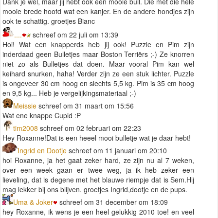
Dank je wel, maar jij hebt ook een mooie bull. Die met die hele
mooie brede hoofd wat een kanjer. En de andere hondjes zijn
ook te schattig. groetjes Bianc
....
schreef om 22 juli om 13:39
Hoi! Wat een knapperds heb jij ook! Puzzle en Pim zijn
inderdaad geen Bulletjes maar Boston Terriërs ;-) Ze knorren
niet zo als Bulletjes dat doen. Maar vooral Pim kan wel
keihard snurken, haha! Verder zijn ze een stuk lichter. Puzzle
is ongeveer 30 cm hoog en slechts 5,5 kg. Pim is 35 cm hoog
en 9,5 kg... Heb je vergelijkingsmateriaal ;-)
Meissie
schreef om 31 maart om 15:56
Wat ene knappe Cupid :P
tim2008
schreef om 02 februari om 22:23
Hey Roxanne!Dat is een heeel mooi bulletje wat je daar hebt!
Ingrid en Dootje
schreef om 11 januari om 20:10
hoi Roxanne, ja het gaat zeker hard, ze zijn nu al 7 weken,
over een week gaan er twee weg, ja ik heb zeker een
lieveling, dat is degene met het blauwe riempje dat is Sem.Hij
mag lekker bij ons blijven. groetjes Ingrid,dootje en de pups.
Uma & Joker
schreef om 31 december om 18:09
hey Roxanne, ik wens je een heel gelukkig 2010 toe! en veel