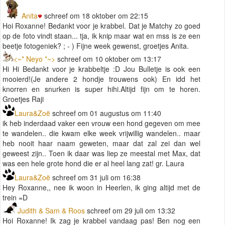
Anita
schreef om 18 oktober om 22:15
Hoi Roxanne! Bedankt voor je krabbel. Dat je Matchy zo goed
op de foto vindt staan... tja, ik knip maar wat en mss is ze een
beetje fotogeniek? ; - ) Fijne week gewenst, groetjes Anita.
<~* Neyo *~>
schreef om 10 oktober om 13:17
Hi Hi Bedankt voor je krabbeltje :D Jou Bulletje is ook een
mooierd!(Je andere 2 hondje trouwens ook) En idd het
knorren en snurken is super hihi.Altijd fijn om te horen.
Groetjes Raji
Laura&Zoë
schreef om 01 augustus om 11:40
ik heb inderdaad vaker een vrouw een hond gegeven om mee
te wandelen.. die kwam elke week vrijwillig wandelen.. maar
heb nooit haar naam geweten, maar dat zal zei dan wel
geweest zijn.. Toen ik daar was liep ze meestal met Max, dat
was een hele grote hond die er al heel lang zat! gr. Laura
Laura&Zoë
schreef om 31 juli om 16:38
Hey Roxanne,, nee ik woon in Heerlen, ik ging altijd met de
trein =D
Judith & Sam & Roos
schreef om 29 juli om 13:32
Hoi Roxanne! Ik zag je krabbel vandaag pas! Ben nog een