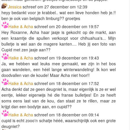
Jessica
schreef om 27 december om 12:39
heyy bedankt voor je krabbel.. wat een lieve honden heb je.!!
ben je ook van belgisch limburg?? groetjes
Haike & Acha
schreef om 20 december om 19:57
Hey Roxanne, Acha haar jasje is gekocht op de markt, aan
een kraamtje die spullen verkoopt voor chihuahua's... Mijn
bulletje is wel aan de magere kanten.... Heb jij een foto van
Cupid met zen jasje aan??
Haike & Acha
schreef om 19 december om 19:43
Ja, we hebben wat leuks mee gemaakt, we zijn in het bos
gaan wandelen, een héél lange winterwandeling! Ik kon wel
doodvallen van de koude! Maar Acha niet hoor!!
Haike & Acha
schreef om 18 december om 17:52
Acha denkt dat ze geen deugniet is, maar eigenlijk is ze er wel
eentje, lekker eigenwijs hé die franse bulletjes! En ze heeft
soms eens last van de kou, dan staat ze te rillen, maar ze
krijgt dan een bodytje aan, en cupid??
Haike & Acha
schreef om 18 december om 09:14
cupid is echt zooo'n schatje hééé, waarschijnlijk ook een grote
deugniet?