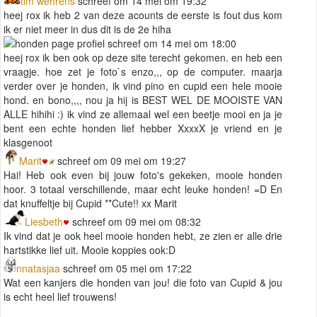
tim wehrens
schreef om 14 mei om 19:32
heej rox ik heb 2 van deze acounts de eerste is fout dus kom
ik er niet meer in dus dit is de 2e hiha
schreef om 14 mei om 18:00
heej rox ik ben ook op deze site terecht gekomen. en heb een
vraagje. hoe zet je foto`s enzo,,, op de computer. maarja
verder over je honden, ik vind pino en cupid een hele mooie
hond. en bono,,,, nou ja hij is BEST WEL DE MOOISTE VAN
ALLE hihihi :) ik vind ze allemaal wel een beetje mooi en ja je
bent een echte honden lief hebber XxxxX je vriend en je
klasgenoot
Marit
schreef om 09 mei om 19:27
Hai! Heb ook even bij jouw foto's gekeken, mooie honden
hoor. 3 totaal verschillende, maar echt leuke honden! =D En
dat knuffeltje bij Cupid **Cute!! xx Marit
Liesbeth
schreef om 09 mei om 08:32
Ik vind dat je ook heel mooie honden hebt, ze zien er alle drie
hartstikke lief uit. Mooie koppies ook:D
nnatasjaa
schreef om 05 mei om 17:22
Wat een kanjers die honden van jou! die foto van Cupid & jou
is echt heel lief trouwens!