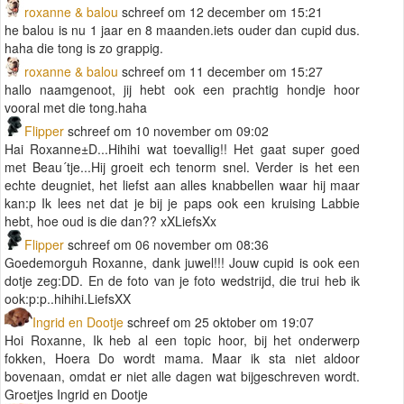
roxanne & balou
schreef om 12 december om 15:21
he balou is nu 1 jaar en 8 maanden.iets ouder dan cupid dus.
haha die tong is zo grappig.
roxanne & balou
schreef om 11 december om 15:27
hallo naamgenoot, jij hebt ook een prachtig hondje hoor
vooral met die tong.haha
Flipper
schreef om 10 november om 09:02
Hai Roxanne±D...Hihihi wat toevallig!! Het gaat super goed
met Beau´tje...Hij groeit ech tenorm snel. Verder is het een
echte deugniet, het liefst aan alles knabbellen waar hij maar
kan:p Ik lees net dat je bij je paps ook een kruising Labbie
hebt, hoe oud is die dan?? xXLiefsXx
Flipper
schreef om 06 november om 08:36
Goedemorguh Roxanne, dank juwel!!! Jouw cupid is ook een
dotje zeg:DD. En de foto van je foto wedstrijd, die trui heb ik
ook:p:p..hihihi.LiefsXX
Ingrid en Dootje
schreef om 25 oktober om 19:07
Hoi Roxanne, Ik heb al een topic hoor, bij het onderwerp
fokken, Hoera Do wordt mama. Maar ik sta niet aldoor
bovenaan, omdat er niet alle dagen wat bijgeschreven wordt.
Groetjes Ingrid en Dootje