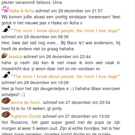
plezier vanavond! liefsxxx, Uma
Haike & Acha
schreef om 29 december om 21:57
Wij komen jullie alvast een prettig eindejaar toewensen! Veel
geluk in het nieuwe jaar x Haike en Acha x
**The more I know about people, the more I love dogs**
schreef om 29 december om 08:36
Hee, bwa dat valt nog mee... Bij Baco is't wat andersom, hij
heeft de andere niet zo graag hahaha
Jessica
schreef om 28 december om 22:44
haha :p neeh dat ken ik niet maar ik kom wel vaak in
maastricht dus :p woon daar niet zo ver vandaan xx
**The more I know about people, the more I love dogs**
schreef om 28 december om 19:28
Hee ja hoor het zijn deugenietjes e ;-) hahaha Maar evenzeer
schatjes!! ;-)
senna de hond..
schreef om 27 december om 20:54
heej hij is nu 10 weken. gr jordy
Ingrid en Dootje
schreef om 27 december om 13:00
Hoi Roxanne, het gaat super goed met de pups ze zijn
morgen al weer 5 weken oud. Zijn al echte hondjes, het is hier
alleen maar genieten. groetjes Ingrid,dootje en de pupjes.