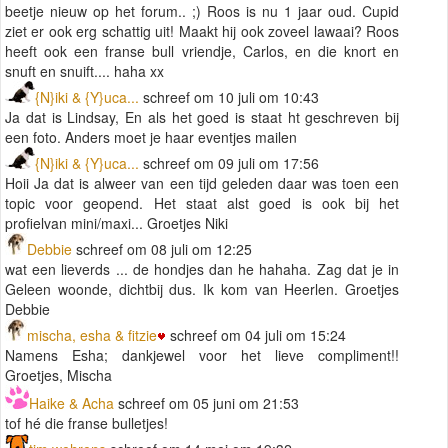
beetje nieuw op het forum.. ;) Roos is nu 1 jaar oud. Cupid
ziet er ook erg schattig uit! Maakt hij ook zoveel lawaai? Roos
heeft ook een franse bull vriendje, Carlos, en die knort en
snuft en snuift.... haha xx
{N}iki & {Y}uca...
schreef om 10 juli om 10:43
Ja dat is Lindsay, En als het goed is staat ht geschreven bij
een foto. Anders moet je haar eventjes mailen
{N}iki & {Y}uca...
schreef om 09 juli om 17:56
Hoii Ja dat is alweer van een tijd geleden daar was toen een
topic voor geopend. Het staat alst goed is ook bij het
profielvan mini/maxi... Groetjes Niki
Debbie
schreef om 08 juli om 12:25
wat een lieverds ... de hondjes dan he hahaha. Zag dat je in
Geleen woonde, dichtbij dus. Ik kom van Heerlen. Groetjes
Debbie
mischa, esha & fitzie
schreef om 04 juli om 15:24
Namens Esha; dankjewel voor het lieve compliment!!
Groetjes, Mischa
Haike & Acha
schreef om 05 juni om 21:53
tof hé die franse bulletjes!