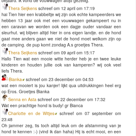
bejaard. ik vond de vouwwagen altijd gezellig.
Thera Seijkens
schreef om 12 april om 17:19
hai Tien hier een krabbeltje wij zijn ook echte kampeerders we
hebben 13 jaar ook met een vouwwagen gekampeert nu in
een caravan we worden ook een dagje ouder vandaar een
sleurhut. wij blijven altijd hier in ons eigen landje. en de hond
gaat mee anders gaan we niet de hond moet welkom zijn op
de camping. de pup komt zondag A.s groetjes Thera.
Thera Seijkens
schreef om 09 april om 15:17
Hallo Tien wat een mooie witte herder heb je en twee leuke
kinderen en houden jullie ook van kamperen? wij ook veel
liefs Thera.
Bianka
schreef om 23 december om 04:53
wat een mooiert is jou kanjer! lijkt qua uitdrukkingen heel erg
op Eros. Groetjes Bianka
Senna en Asta
schreef om 22 december om 17:32
Wat een prachtige hond is budy! gr Bianca
Charlotte en de Witjes
schreef om 07 september om
23:48
Oh jammer zeg, tis toch altijd leuk om de afstamming van je
hond te kennen :-) (vind ik dan haha) Hij is echt mooi, en een