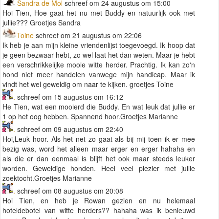
Sandra de Mol
schreef om 24 augustus om 15:00
Hoi Tien, Hoe gaat het nu met Buddy en natuurlijk ook met
jullie??? Groetjes Sandra
Toine
schreef om 21 augustus om 22:06
Ik heb je aan mijn kleine vriendenlijst toegevoegd. Ik hoop dat
je geen bezwaar hebt, zo wel laat het dan weten. Maar je hebt
een verschrikkelijke mooie witte herder. Prachtig. Ik kan zo'n
hond niet meer handelen vanwege mijn handicap. Maar ik
vindt het wel geweldig om naar te kijken. groetjes Toine
.
schreef om 15 augustus om 16:12
He Tien, wat een mooierd die Buddy. En wat leuk dat jullie er
1 op het oog hebben. Spannend hoor.Groetjes Marianne
.
schreef om 09 augustus om 22:40
Hoi,Leuk hoor. Als het net zo gaat als bij mij toen ik er mee
bezig was, word het alleen maar erger en erger hahaha en
als die er dan eenmaal is blijft het ook maar steeds leuker
worden. Geweldige honden. Heel veel plezier met jullie
zoektocht.Groetjes Marianne
.
schreef om 08 augustus om 20:08
Hoi Tien, en heb je Rowan gezien en nu helemaal
hoteldebotel van witte herders?? hahaha was ik benieuwd