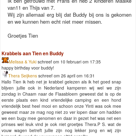
Ik ben getrouwd met Frans en heb 2 kinderen Maaike
van11 en Thijs van 7.
Wij zijn allemaal erg blij dat Buddy bij ons is gekomen
en we kunnen hem echt niet meer missen.
Groetjes Tien
Krabbels aan Tien en Buddy
Melissa & Yuki
schreef om 10 februari om 17:35
happy birthday voor buddy!
Thera Seijkens
schreef om 26 april om 16:31
Hallo Tien ik heb net je krabbel gelezen als ik het goed snap
blijven jullie ook in Nederland kamperen wij wel we zijn
zondag in Chaam naar de Flaasbloem geweest dat is op de
eerste plaats een kind vriendelijke camping en een hond
vriendelijk best heel mooi en schoon onze Yinti was ook mee
geweest maar ze mag nog niet zo ver lopen daar om hadden
we een bugy mee genomen en daar in gezet het was net een
prinses wel leuk vind je ook niet groetjes Thera.P S. wat de
vouw wagen betreft jullie zijn nog lekker jong en wij zijn