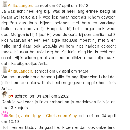
Anita.Langen.
schreef om 07 april om 19:13
Ja was echt heel erg blij. Was al heel lang ermee bezig hij
kwam wel terug als ik weg liep.maar nooit als ik hem gewoon
riep.Ben dus thuis blijven oefenen met hem en vandaag
buiten dan ooo zo fijn.Hoop dat hij het morgen ook weer
doet.Morgen is hij 1 jaar.Hij woonde eerst bij een familie met 3
kids waarvan er een een algie had.Dus moest hij met 3 en
halfe mnd daar ook weg.Als wij hem niet hadden gekocht
moest hij naar het asiel erg he z`n klein ding.Het is echt een
schat .Hij is alleen groot voor een malthlze maar mijn maakt
dat niks uit.groetjes Anita,
Anita.Langen.
schreef om 07 april om 14:34
Wat een mooie hond hebben jullie.En nog fijner vind ik het dat
jullie hem een nieuw thuis hebben gegeven toppie hoor liefs
Anita.
jo
schreef om 04 april om 22:02
Dank je wel voor je lieve krabbel en je medeleven liefs jo en
haar 3 kanjers
Sonja, John, Iggy+ ,Chelsea en Amy.
schreef om 04 april
om 13:49
Hoi Tien en Buddy, Ja gaaf hé, ik ben er dan ook ontzettend