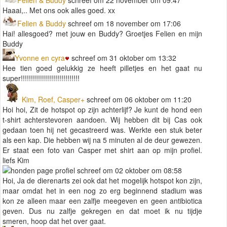
Haaai,.. Met ons ook alles goed. xx
Felien & Buddy
schreef om 18 november om 17:06
Hai! allesgoed? met jouw en Buddy? Groetjes Felien en mijn
Buddy
Yvonne en cyra
schreef om 31 oktober om 13:32
Hee tien goed gelukkig ze heeft pilletjes en het gaat nu
super!!!!!!!!!!!!!!!!!!!!!!!!!!!!!
Kim, Roef, Casper+
schreef om 06 oktober om 11:20
Hoi hoi, Zit de hotspot op zijn achterlijf? Je kunt de hond een
t-shirt achterstevoren aandoen. Wij hebben dit bij Cas ook
gedaan toen hij net gecastreerd was. Werkte een stuk beter
als een kap. Die hebben wij na 5 minuten al de deur gewezen.
Er staat een foto van Casper met shirt aan op mijn profiel.
liefs Kim
schreef om 02 oktober om 08:58
Hoi, Ja de dierenarts zei ook dat het mogelijk hotspot kon zijn,
maar omdat het in een nog zo erg beginnend stadium was
kon ze alleen maar een zalfje meegeven en geen antibiotica
geven. Dus nu zalfje gekregen en dat moet ik nu tijdje
smeren, hoop dat het over gaat.