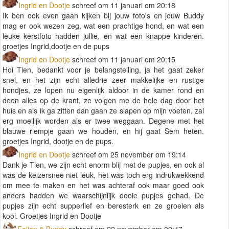
Ingrid en Dootje
schreef om 11 januari om 20:18
Ik ben ook even gaan kijken bij jouw foto's en jouw Buddy
mag er ook wezen zeg, wat een prachtige hond, en wat een
leuke kerstfoto hadden jullie, en wat een knappe kinderen.
groetjes Ingrid,dootje en de pups
Ingrid en Dootje
schreef om 11 januari om 20:15
Hoi Tien, bedankt voor je belangstelling, ja het gaat zeker
snel, en het zijn echt alledrie zeer makkelijke en rustige
hondjes, ze lopen nu eigenlijk aldoor in de kamer rond en
doen alles op de krant, ze volgen me de hele dag door het
huis en als ik ga zitten dan gaan ze slapen op mijn voeten, zal
erg moeilijk worden als er twee weggaan. Degene met het
blauwe riempje gaan we houden, en hij gaat Sem heten.
groetjes Ingrid, dootje en de pups.
Ingrid en Dootje
schreef om 25 november om 19:14
Dank je Tien, we zijn echt enorm blij met de pupjes, en ook al
was de keizersnee niet leuk, het was toch erg indrukwekkend
om mee te maken en het was achteraf ook maar goed ook
anders hadden we waarschijnlijk dooie pupjes gehad. De
pupjes zijn echt supperlief en beresterk en ze groeien als
kool. Groetjes Ingrid en Dootje
Felien & Buddy
schreef om 22 november om 09:47