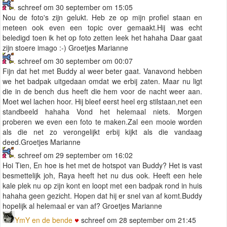
.
schreef om 30 september om 15:05
Nou de foto's zijn gelukt. Heb ze op mijn profiel staan en
meteen ook even een topic over gemaakt.Hij was echt
beledigd toen ik het op foto zetten leek het hahaha Daar gaat
zijn stoere imago :-) Groetjes Marianne
.
schreef om 30 september om 00:07
Fijn dat het met Buddy al weer beter gaat. Vanavond hebben
we het badpak uitgedaan omdat we erbij zaten. Maar nu ligt
die in de bench dus heeft die hem voor de nacht weer aan.
Moet wel lachen hoor. Hij bleef eerst heel erg stilstaan,net een
standbeeld hahaha Vond het helemaal niets. Morgen
proberen we even een foto te maken.Zal een mooie worden
als die net zo verongelijkt erbij kijkt als die vandaag
deed.Groetjes Marianne
.
schreef om 29 september om 16:02
Hoi Tien, En hoe is het met de hotspot van Buddy? Het is vast
besmettelijk joh, Raya heeft het nu dus ook. Heeft een hele
kale plek nu op zijn kont en loopt met een badpak rond in huis
hahaha geen gezicht. Hopen dat hij er snel van af komt.Buddy
hopelijk al helemaal er van af? Groetjes Marianne
YmY en de bende
schreef om 28 september om 21:45