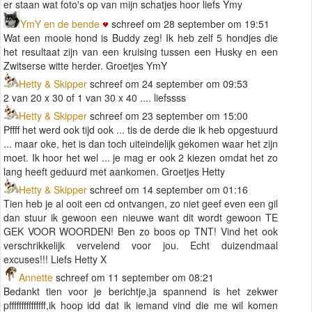
er staan wat foto's op van mijn schatjes hoor liefs Ymy
YmY en de bende
schreef om 28 september om 19:51
Wat een mooie hond is Buddy zeg! Ik heb zelf 5 hondjes die
het resultaat zijn van een kruising tussen een Husky en een
Zwitserse witte herder. Groetjes YmY
Hetty & Skipper
schreef om 24 september om 09:53
2 van 20 x 30 of 1 van 30 x 40 .... liefssss
Hetty & Skipper
schreef om 23 september om 15:00
Pffff het werd ook tijd ook ... tis de derde die ik heb opgestuurd
... maar oke, het is dan toch uiteindelijk gekomen waar het zijn
moet. Ik hoor het wel ... je mag er ook 2 kiezen omdat het zo
lang heeft geduurd met aankomen. Groetjes Hetty
Hetty & Skipper
schreef om 14 september om 01:16
Tien heb je al ooit een cd ontvangen, zo niet geef even een gil
dan stuur ik gewoon een nieuwe want dit wordt gewoon TE
GEK VOOR WOORDEN! Ben zo boos op TNT! Vind het ook
verschrikkelijk vervelend voor jou. Echt duizendmaal
excuses!!! Liefs Hetty X
Annette
schreef om 11 september om 08:21
Bedankt tien voor je berichtje,ja spannend is het zekwer
pfffffffffffffff,ik hoop idd dat ik iemand vind die me wil komen