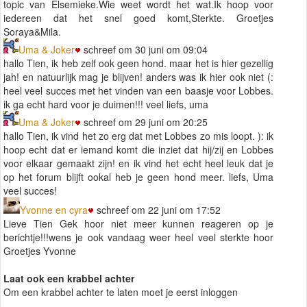
topic van Elsemieke.Wie weet wordt het wat.Ik hoop voor
iedereen dat het snel goed komt,Sterkte. Groetjes
Soraya&Mila.
Uma & Joker
schreef om 30 juni om 09:04
hallo Tien, ik heb zelf ook geen hond. maar het is hier gezellig
jah! en natuurlijk mag je blijven! anders was ik hier ook niet (:
heel veel succes met het vinden van een baasje voor Lobbes.
ik ga echt hard voor je duimen!!! veel liefs, uma
Uma & Joker
schreef om 29 juni om 20:25
hallo Tien, ik vind het zo erg dat met Lobbes zo mis loopt. ): ik
hoop echt dat er iemand komt die inziet dat hij/zij en Lobbes
voor elkaar gemaakt zijn! en ik vind het echt heel leuk dat je
op het forum blijft ookal heb je geen hond meer. liefs, Uma
veel succes!
Yvonne en cyra
schreef om 22 juni om 17:52
Lieve Tien Gek hoor niet meer kunnen reageren op je
berichtje!!!wens je ook vandaag weer heel veel sterkte hoor
Groetjes Yvonne
Laat ook een krabbel achter
Om een krabbel achter te laten moet je eerst inloggen