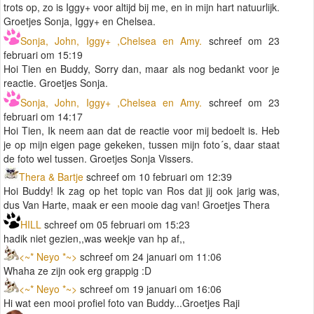
trots op, zo is Iggy+ voor altijd bij me, en in mijn hart natuurlijk.
Groetjes Sonja, Iggy+ en Chelsea.
Sonja, John, Iggy+ ,Chelsea en Amy.
schreef om 23
februari om 15:19
Hoi Tien en Buddy, Sorry dan, maar als nog bedankt voor je
reactie. Groetjes Sonja.
Sonja, John, Iggy+ ,Chelsea en Amy.
schreef om 23
februari om 14:17
Hoi Tien, Ik neem aan dat de reactie voor mij bedoelt is. Heb
je op mijn eigen page gekeken, tussen mijn foto´s, daar staat
de foto wel tussen. Groetjes Sonja Vissers.
Thera & Bartje
schreef om 10 februari om 12:39
Hoi Buddy! Ik zag op het topic van Ros dat jij ook jarig was,
dus Van Harte, maak er een mooie dag van! Groetjes Thera
HILL
schreef om 05 februari om 15:23
hadik niet gezien,,was weekje van hp af,,
<~* Neyo *~>
schreef om 24 januari om 11:06
Whaha ze zijn ook erg grappig :D
<~* Neyo *~>
schreef om 19 januari om 16:06
Hi wat een mooi profiel foto van Buddy...Groetjes Raji