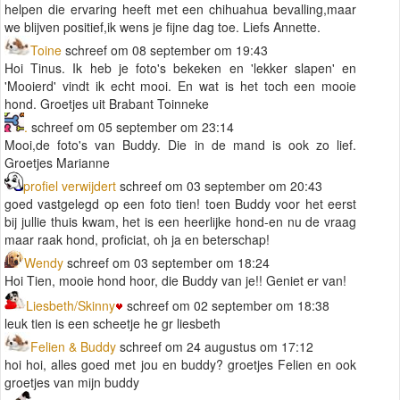
helpen die ervaring heeft met een chihuahua bevalling,maar
we blijven positief,ik wens je fijne dag toe. Liefs Annette.
Toine
schreef om 08 september om 19:43
Hoi Tinus. Ik heb je foto's bekeken en 'lekker slapen' en
'Mooierd' vindt ik echt mooi. En wat is het toch een mooie
hond. Groetjes uit Brabant Toinneke
.
schreef om 05 september om 23:14
Mooi,de foto's van Buddy. Die in de mand is ook zo lief.
Groetjes Marianne
profiel verwijdert
schreef om 03 september om 20:43
goed vastgelegd op een foto tien! toen Buddy voor het eerst
bij jullie thuis kwam, het is een heerlijke hond-en nu de vraag
maar raak hond, proficiat, oh ja en beterschap!
Wendy
schreef om 03 september om 18:24
Hoi Tien, mooie hond hoor, die Buddy van je!! Geniet er van!
Liesbeth/Skinny
schreef om 02 september om 18:38
leuk tien is een scheetje he gr liesbeth
Felien & Buddy
schreef om 24 augustus om 17:12
hoi hoi, alles goed met jou en buddy? groetjes Felien en ook
groetjes van mijn buddy