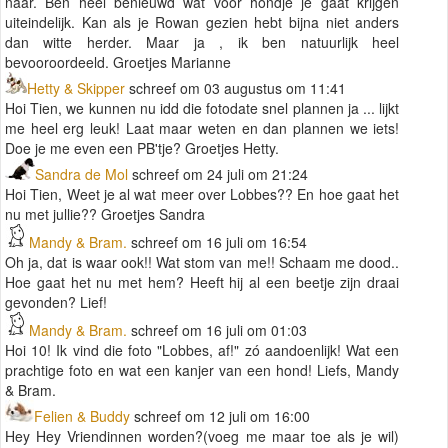
naar. Ben heel benieuwd wat voor hondje je gaat krijgen
uiteindelijk. Kan als je Rowan gezien hebt bijna niet anders
dan witte herder. Maar ja , ik ben natuurlijk heel
bevooroordeeld. Groetjes Marianne
Hetty & Skipper
schreef om 03 augustus om 11:41
Hoi Tien, we kunnen nu idd die fotodate snel plannen ja ... lijkt
me heel erg leuk! Laat maar weten en dan plannen we iets!
Doe je me even een PB'tje? Groetjes Hetty.
Sandra de Mol
schreef om 24 juli om 21:24
Hoi Tien, Weet je al wat meer over Lobbes?? En hoe gaat het
nu met jullie?? Groetjes Sandra
Mandy & Bram.
schreef om 16 juli om 16:54
Oh ja, dat is waar ook!! Wat stom van me!! Schaam me dood..
Hoe gaat het nu met hem? Heeft hij al een beetje zijn draai
gevonden? Lief!
Mandy & Bram.
schreef om 16 juli om 01:03
Hoi 10! Ik vind die foto "Lobbes, af!" zó aandoenlijk! Wat een
prachtige foto en wat een kanjer van een hond! Liefs, Mandy
& Bram.
Felien & Buddy
schreef om 12 juli om 16:00
Hey Hey Vriendinnen worden?(voeg me maar toe als je wil)