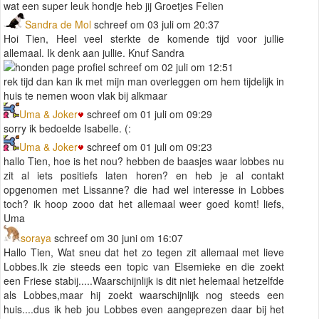
wat een super leuk hondje heb jij Groetjes Felien
Sandra de Mol
schreef om 03 juli om 20:37
Hoi Tien, Heel veel sterkte de komende tijd voor jullie
allemaal. Ik denk aan jullie. Knuf Sandra
schreef om 02 juli om 12:51
rek tijd dan kan ik met mijn man overleggen om hem tijdelijk in
huis te nemen woon vlak bij alkmaar
Uma & Joker
schreef om 01 juli om 09:29
sorry ik bedoelde Isabelle. (:
Uma & Joker
schreef om 01 juli om 09:23
hallo Tien, hoe is het nou? hebben de baasjes waar lobbes nu
zit al iets positiefs laten horen? en heb je al contakt
opgenomen met Lissanne? die had wel interesse in Lobbes
toch? ik hoop zooo dat het allemaal weer goed komt! liefs,
Uma
soraya
schreef om 30 juni om 16:07
Hallo Tien, Wat sneu dat het zo tegen zit allemaal met lieve
Lobbes.Ik zie steeds een topic van Elsemieke en die zoekt
een Friese stabij.....Waarschijnlijk is dit niet helemaal hetzelfde
als Lobbes,maar hij zoekt waarschijnlijk nog steeds een
huis....dus ik heb jou Lobbes even aangeprezen daar bij het