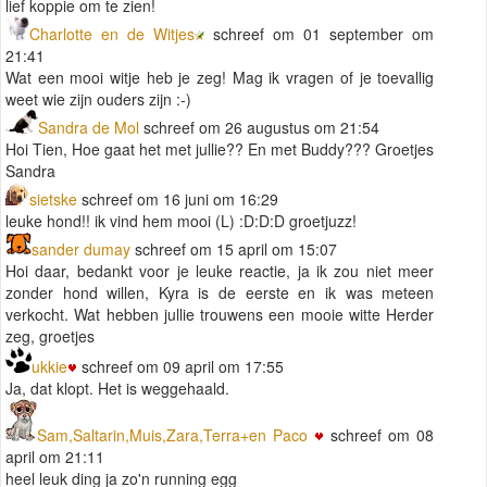
lief koppie om te zien!
Charlotte en de Witjes
schreef om 01 september om
21:41
Wat een mooi witje heb je zeg! Mag ik vragen of je toevallig
weet wie zijn ouders zijn :-)
Sandra de Mol
schreef om 26 augustus om 21:54
Hoi Tien, Hoe gaat het met jullie?? En met Buddy??? Groetjes
Sandra
sietske
schreef om 16 juni om 16:29
leuke hond!! ik vind hem mooi (L) :D:D:D groetjuzz!
sander dumay
schreef om 15 april om 15:07
Hoi daar, bedankt voor je leuke reactie, ja ik zou niet meer
zonder hond willen, Kyra is de eerste en ik was meteen
verkocht. Wat hebben jullie trouwens een mooie witte Herder
zeg, groetjes
ukkie
schreef om 09 april om 17:55
Ja, dat klopt. Het is weggehaald.
Sam,Saltarin,Muis,Zara,Terra+en Paco
schreef om 08
april om 21:11
heel leuk ding ja zo'n running egg