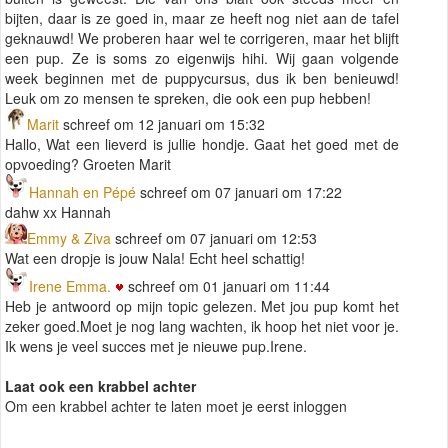
bijten, daar is ze goed in, maar ze heeft nog niet aan de tafel
geknauwd! We proberen haar wel te corrigeren, maar het blijft
een pup. Ze is soms zo eigenwijs hihi. Wij gaan volgende
week beginnen met de puppycursus, dus ik ben benieuwd!
Leuk om zo mensen te spreken, die ook een pup hebben!
Marit
schreef om 12 januari om 15:32
Hallo, Wat een lieverd is jullie hondje. Gaat het goed met de
opvoeding? Groeten Marit
Hannah en Pépé
schreef om 07 januari om 17:22
dahw xx Hannah
Emmy & Ziva
schreef om 07 januari om 12:53
Wat een dropje is jouw Nala! Echt heel schattig!
Irene Emma.
schreef om 01 januari om 11:44
Heb je antwoord op mijn topic gelezen. Met jou pup komt het
zeker goed.Moet je nog lang wachten, ik hoop het niet voor je.
Ik wens je veel succes met je nieuwe pup.Irene.
Laat ook een krabbel achter
Om een krabbel achter te laten moet je eerst inloggen