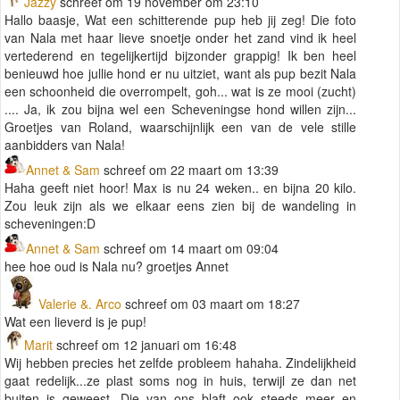
Jazzy
schreef om 19 november om 23:10
Hallo baasje, Wat een schitterende pup heb jij zeg! Die foto
van Nala met haar lieve snoetje onder het zand vind ik heel
vertederend en tegelijkertijd bijzonder grappig! Ik ben heel
benieuwd hoe jullie hond er nu uitziet, want als pup bezit Nala
een schoonheid die overrompelt, goh... wat is ze mooi (zucht)
.... Ja, ik zou bijna wel een Scheveningse hond willen zijn...
Groetjes van Roland, waarschijnlijk een van de vele stille
aanbidders van Nala!
Annet & Sam
schreef om 22 maart om 13:39
Haha geeft niet hoor! Max is nu 24 weken.. en bijna 20 kilo.
Zou leuk zijn als we elkaar eens zien bij de wandeling in
scheveningen:D
Annet & Sam
schreef om 14 maart om 09:04
hee hoe oud is Nala nu? groetjes Annet
Valerie &. Arco
schreef om 03 maart om 18:27
Wat een lieverd is je pup!
Marit
schreef om 12 januari om 16:48
Wij hebben precies het zelfde probleem hahaha. Zindelijkheid
gaat redelijk...ze plast soms nog in huis, terwijl ze dan net
buiten is geweest. Die van ons blaft ook steeds meer en