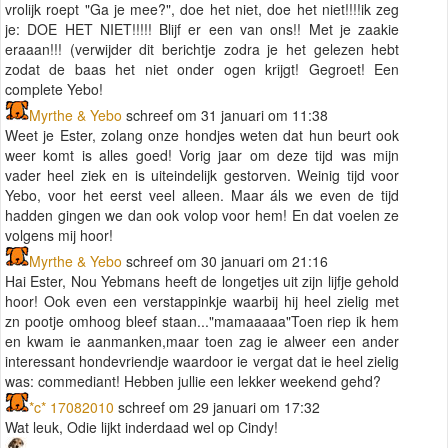
vrolijk roept "Ga je mee?", doe het niet, doe het niet!!!!ik zeg
je: DOE HET NIET!!!!! Blijf er een van ons!! Met je zaakie
eraaan!!! (verwijder dit berichtje zodra je het gelezen hebt
zodat de baas het niet onder ogen krijgt! Gegroet! Een
complete Yebo!
Myrthe & Yebo
schreef om 31 januari om 11:38
Weet je Ester, zolang onze hondjes weten dat hun beurt ook
weer komt is alles goed! Vorig jaar om deze tijd was mijn
vader heel ziek en is uiteindelijk gestorven. Weinig tijd voor
Yebo, voor het eerst veel alleen. Maar áls we even de tijd
hadden gingen we dan ook volop voor hem! En dat voelen ze
volgens mij hoor!
Myrthe & Yebo
schreef om 30 januari om 21:16
Hai Ester, Nou Yebmans heeft de longetjes uit zijn lijfje gehold
hoor! Ook even een verstappinkje waarbij hij heel zielig met
zn pootje omhoog bleef staan..."mamaaaaa"Toen riep ik hem
en kwam ie aanmanken,maar toen zag ie alweer een ander
interessant hondevriendje waardoor ie vergat dat ie heel zielig
was: commediant! Hebben jullie een lekker weekend gehd?
*c* 17082010
schreef om 29 januari om 17:32
Wat leuk, Odie lijkt inderdaad wel op Cindy!