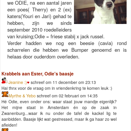
we ODIE, na een aantal jaren
een poes( Therry) en 2 (ex)
katers(Youri en Jari) gehad te
hebben, zijn we sinds
september 2010 roedelleiders
van kruising;Odie = friese stabij x jack russel.
Verder hadden we nog een beesie (cavia) rond
scharrelen die hebben we Bumper genoemd en is
helaas door ouderdom overleden.
Krabbels aan Ester, Odie's baasje
Jeanine :)
schreef om 11 december om 23:13
Hai thnx voor de vraag om in vriendenkring te komen leuk :)
Myrthe & Yebo
schreef om 02 februari om 14:35
Hé Odie, even onder ons: waar staat jouw mandje eigenlijk?
Het mijne staat in Amsterdam én op de zaak in
Zwanenburg...waar ik nu onder de tafel de kackel lig te
aanbidden. Baasje lijkt wat gestressed, maar ik ga haar zo wel
afleiden!