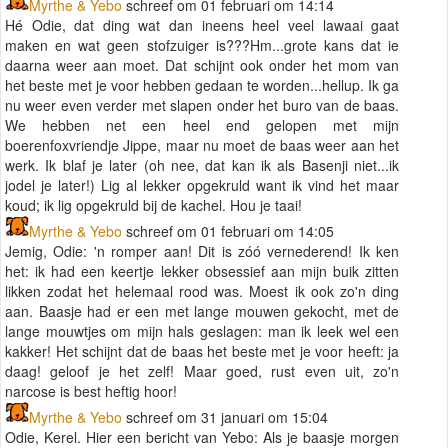
Myrthe & Yebo
schreef om 01 februari om 14:14
Hé Odie, dat ding wat dan ineens heel veel lawaai gaat
maken en wat geen stofzuiger is???Hm...grote kans dat ie
daarna weer aan moet. Dat schijnt ook onder het mom van
het beste met je voor hebben gedaan te worden...hellup. Ik ga
nu weer even verder met slapen onder het buro van de baas.
We hebben net een heel end gelopen met mijn
boerenfoxvriendje Jippe, maar nu moet de baas weer aan het
werk. Ik blaf je later (oh nee, dat kan ik als Basenji niet...ik
jodel je later!) Lig al lekker opgekruld want ik vind het maar
koud; ik lig opgekruld bij de kachel. Hou je taai!
Myrthe & Yebo
schreef om 01 februari om 14:05
Jemig, Odie: 'n romper aan! Dit is zóó vernederend! Ik ken
het: ik had een keertje lekker obsessief aan mijn buik zitten
likken zodat het helemaal rood was. Moest ik ook zo'n ding
aan. Baasje had er een met lange mouwen gekocht, met de
lange mouwtjes om mijn hals geslagen: man ik leek wel een
kakker! Het schijnt dat de baas het beste met je voor heeft: ja
daag! geloof je het zelf! Maar goed, rust even uit, zo'n
narcose is best heftig hoor!
Myrthe & Yebo
schreef om 31 januari om 15:04
Odie, Kerel. Hier een bericht van Yebo: Als je baasje morgen