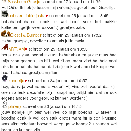
Saskia en Guusje
schreef om 27 januari om 11:39
Hoi Odie, Ik heb je tussen mijn vriendjes gezet hoor. Gezellig.
babs en tibbie josha
schreef om 25 januari om 18:45
hahahahahahahah dank je wel hoor voor het bakkie
koffie,ben gelijk weer wakker :) groetjes babs
Diesel & Bumper
schreef om 25 januari om 17:32
Haha, grappig, dezelfde naam als jullie cavia.
MYRIAM
schreef om 25 januari om 10:53
hoi ja diva gaat overal inzitten hahahahaa en ja die muts had
mijn zoon gedaan , ze blijft wel zitten, maar vind het helemaal
niks hoor hahahahahaa. dat zie je ook wel aan dat koppie van
haar hahahaa groetjes myriam
zonnetje
schreef om 24 januari om 10:57
hey, dank je wel namens Fedor. Hij vind zelf vooral dat zijn
oren zo leuk decoratief zijn, snapt nog altijd niet dat ze ook
ergens anders voor gebruikt kunnen worden;-)
phreny
schreef om 23 januari om 16:15
jouw hondje lijkt best wel veel op mijn boedha :D alleen is
boedha denk ik wel een stuk groter want hij is een kruising
amstaff/mechelaar hoeveel weegt jouw hondje? t zouden wel
broertjes kunnen zijn