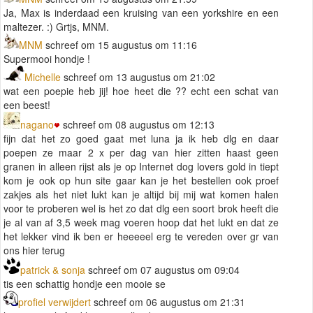
Ja, Max is inderdaad een kruising van een yorkshire en een
maltezer. :) Grtjs, MNM.
MNM
schreef om 15 augustus om 11:16
Supermooi hondje !
Michelle
schreef om 13 augustus om 21:02
wat een poepie heb jij! hoe heet die ?? echt een schat van
een beest!
nagano
schreef om 08 augustus om 12:13
fijn dat het zo goed gaat met luna ja ik heb dlg en daar
poepen ze maar 2 x per dag van hier zitten haast geen
granen in alleen rijst als je op Internet dog lovers gold in tiept
kom je ook op hun site gaar kan je het bestellen ook proef
zakjes als het niet lukt kan je altijd bij mij wat komen halen
voor te proberen wel is het zo dat dlg een soort brok heeft die
je al van af 3,5 week mag voeren hoop dat het lukt en dat ze
het lekker vind ik ben er heeeeel erg te vereden over gr van
ons hier terug
patrick & sonja
schreef om 07 augustus om 09:04
tis een schattig hondje een mooie se
profiel verwijdert
schreef om 06 augustus om 21:31