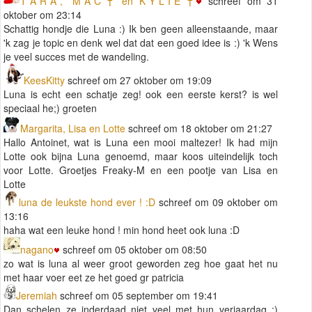
T*A*R*A*, *M*A*C*† en K*Y*L*I*E*†
schreef om 31
oktober om 23:14
Schattig hondje die Luna :) Ik ben geen alleenstaande, maar
'k zag je topic en denk wel dat dat een goed idee is :) 'k Wens
je veel succes met de wandeling.
KeesKitty
schreef om 27 oktober om 19:09
Luna is echt een schatje zeg! ook een eerste kerst? is wel
speciaal he;) groeten
Margarita, Lisa en Lotte
schreef om 18 oktober om 21:27
Hallo Antoinet, wat is Luna een mooi maltezer! Ik had mijn
Lotte ook bijna Luna genoemd, maar koos uiteindelijk toch
voor Lotte. Groetjes Freaky-M en een pootje van Lisa en
Lotte
luna de leukste hond ever ! :D
schreef om 09 oktober om
13:16
haha wat een leuke hond ! min hond heet ook luna :D
nagano
schreef om 05 oktober om 08:50
zo wat is luna al weer groot geworden zeg hoe gaat het nu
met haar voer eet ze het goed gr patricia
Jeremiah
schreef om 05 september om 19:41
Dan schelen ze inderdaad niet veel met hun verjaardag :)