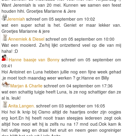
Want Jeremiah is van 20 mei. Kunnen we samen een feest
houden hihi. Groetjes Marianne & Jere
Jeremiah
schreef om 05 september om 10:02
wat een super schat is het. Geniet er maar lekker van.
Groetjes Marianne & jere
Annemiek & Diesel
schreef om 05 september om 10:00
Wat een mooierd. Ze/hij lijkt ontzettend veel op die van mij
haha! :D
Hanne baasje van Bonny
schreef om 05 september om
09:41
Hoi Antoinet en Luna hebben jullie nog een fijne week gehad
,je moet toch maandag weer werken ? gr.Hanne en Billy
Marjan & Charlie
schreef om 04 september om 17:36
wat een schattig tuigje heeft Luna, is ze nog schattiger dan ze
al is. leuk!
Anita.Langen.
schreef om 03 september om 16:05
Hoi hoi ik knip bij Cismo altijd de haartjes onder zijn oogjes
erg kort.En hij heeft nooit traan steepjes iedereen zegt ook
altijd hoe mooi wit hij is zelfs nu na 17 mnd oud.Ook kam ik
het vuiltje weg en draai het eruit en neem geen oogreiniger
dan blijft het ook wit.Liefs Anita.