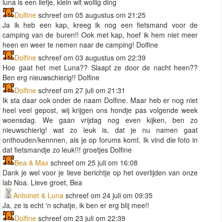
luna is een liefje, klein wit wollig ding
Dolfine
schreef om 05 augustus om 21:25
Ja ik heb een kap, kreeg ik nog een fietsmand voor de
camping van de buren!! Ook met kap, hoef ik hem niet meer
heen en weer te nemen naar de camping! Dolfine
Dolfine
schreef om 03 augustus om 22:39
Hoe gaat het met Luna?? Slaapt ze door de nacht heen??
Ben erg nieuwschierig!! Dolfine
Dolfine
schreef om 27 juli om 21:31
Ik sta daar ook onder de naam Dolfine. Maar heb er nog niet
heel veel gepost, wij krijgen ons hondje pas volgende week
woensdag. We gaan vrijdag nog even kijken, ben zo
nieuwschierig! wat zo leuk is, dat je nu namen gaat
onthouden/kennnen, als je op forums komt. Ik vind die foto in
dat fietsmandje zo leuk!!! groetjes Dolfine
Bea & Max
schreef om 25 juli om 16:08
Dank je wel voor je lieve berichtje op het overlijden van onze
lab Noa. Lieve groet, Bea
Antoinet & Luna
schreef om 24 juli om 09:35
Ja, ze is echt 'n schatje, ik ben er erg blij mee!!
Dolfine
schreef om 23 juli om 22:39