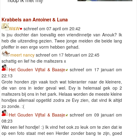
hoop ik met mij!
Krabbels aan Antoinet & Luna
W&W
schreef om 07 april om 20:42
Is jou dochter dan toevallig een vriendinnetje van Anouk? Ik
heb die uitzending gezien. Twee jonge meiden die beide lang
pfeiffer in een erge vorm hebben gehad.
meert nancy
schreef om 17 februari om 22:45
schattig en lief he die maltezers x
Het Gouden Vijftal & Baasje
schreef om 17 januari om
22:13
Grote honden zijn vaak toch wat toleranter naar de kleinere,
die van ons in ieder geval wel. Evy is helemaal gek op 2
maltezers bij ons in het park. Helaas worden de meeste kleine
hondjes allemaal opgetild zodra ze Evy zien, dat vind ik altijd
zo zonde. :(
Het Gouden Vijftal & Baasje
schreef om 09 januari om
08:23
Wat een lief hondje! :) Ik vind het ook zo leuk om te zien dat ie
op een foto staat met een Herder zonder bang te zijn, goed