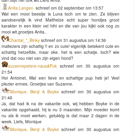
Anita.Langen.
schreef om 02 september om 13:57
Wat een mooi beestje is Luna toch om te zien. Ze blijven
aandoenelijk ik vind Malthelze echt super hondjes groot
karakter in een klein vel hihi en die van jou kijkt ook nog zo
mooi wit.groetjes Anita..
Chantal_*_Binky
schreef om 31 augustus om 14:36
maltezers zijn schattig !! en zo cute! eigenlijk betekent cute en
schattig hetzelfde, maar oke. het is een schatje. toch? wie
vind dat nou niet van zijn eigen hond?
suzannepeters-naus&Puk
schreef om 30 augustus om
21:54
Hoi Antoinet, Wat een lieve en schattige pup heb je! Veel
plezier ermee. Groetjes van Suzanne.
Monique, Benji & Boyke
schreef om 30 augustus om
21:46
Ja, dat had ik na de vakantie ook, wij hebben Boyke in de
vakantie opgehaald, hij is nu 3 maanden. Mijn moeder komt
nu als ik moet werken, gelukkig is dat maar 2 dagen in de
week. Liefs, Monique
Monique, Benji & Boyke
schreef om 30 augustus om