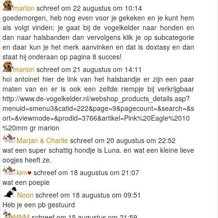
marion
schreef om 22 augustus om 10:14
goedemorgen, heb nog even voor je gekeken en je kunt hem
als volgt vinden: je gaat bij de vogelkelder naar honden en
dan naar halsbanden dan vervolgens klik je op subcategorie
en daar kun je het merk aanvinken en dat is doxtasy en dan
staat hij onderaan op pagina 8 succes!
marion
schreef om 21 augustus om 14:11
hoi antoinet hier de link van het halsbandje er zijn een paar
maten van en er is ook een zelfde riempje bij verkrijgbaar
http://www.de-vogelkelder.nl/webshop_products_details.asp?
menuid=smenu3&catid=222&page=9&pagecount=&search=&s
ort=&viewmode=&prodid=3766&artikel=Pink%20Eagle%2010
%20mm gr marion
Marjan & Charlie
schreef om 20 augustus om 22:52
wat een super schattig hondje is Luna. en wat een kleine lieve
oogjes heeft ze.
kim
schreef om 18 augustus om 21:07
wat een poepie
Noon
schreef om 18 augustus om 09:51
Heb je een pb gestuurd
MNM
schreef om 15 augustus om 21:59