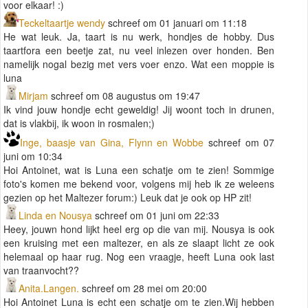
voor elkaar! :)
Teckeltaartje wendy
schreef om 01 januari om 11:18
He wat leuk. Ja, taart is nu werk, hondjes de hobby. Dus
taartfora een beetje zat, nu veel inlezen over honden. Ben
namelijk nogal bezig met vers voer enzo. Wat een moppie is
luna
Mirjam
schreef om 08 augustus om 19:47
Ik vind jouw hondje echt geweldig! Jij woont toch in drunen,
dat is vlakbij, ik woon in rosmalen;)
Inge, baasje van Gina, Flynn en Wobbe
schreef om 07
juni om 10:34
Hoi Antoinet, wat is Luna een schatje om te zien! Sommige
foto's komen me bekend voor, volgens mij heb ik ze weleens
gezien op het Maltezer forum:) Leuk dat je ook op HP zit!
Linda en Nousya
schreef om 01 juni om 22:33
Heey, jouwn hond lijkt heel erg op die van mij. Nousya is ook
een kruising met een maltezer, en als ze slaapt licht ze ook
helemaal op haar rug. Nog een vraagje, heeft Luna ook last
van traanvocht??
Anita.Langen.
schreef om 28 mei om 20:00
Hoi Antoinet Luna is echt een schatje om te zien.Wij hebben