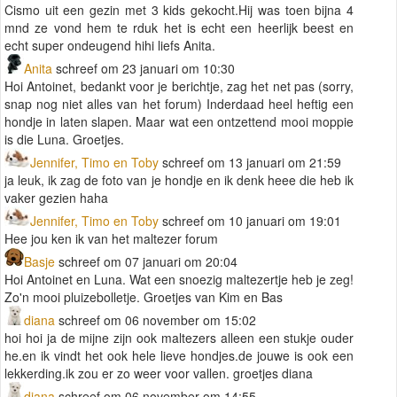
Cismo uit een gezin met 3 kids gekocht.Hij was toen bijna 4
mnd ze vond hem te rduk het is echt een heerlijk beest en
echt super ondeugend hihi liefs Anita.
Anita
schreef om 23 januari om 10:30
Hoi Antoinet, bedankt voor je berichtje, zag het net pas (sorry,
snap nog niet alles van het forum) Inderdaad heel heftig een
hondje in laten slapen. Maar wat een ontzettend mooi moppie
is die Luna. Groetjes.
Jennifer, Timo en Toby
schreef om 13 januari om 21:59
ja leuk, ik zag de foto van je hondje en ik denk heee die heb ik
vaker gezien haha
Jennifer, Timo en Toby
schreef om 10 januari om 19:01
Hee jou ken ik van het maltezer forum
Basje
schreef om 07 januari om 20:04
Hoi Antoinet en Luna. Wat een snoezig maltezertje heb je zeg!
Zo'n mooi pluizebolletje. Groetjes van Kim en Bas
diana
schreef om 06 november om 15:02
hoi hoi ja de mijne zijn ook maltezers alleen een stukje ouder
he.en ik vindt het ook hele lieve hondjes.de jouwe is ook een
lekkerding.ik zou er zo weer voor vallen. groetjes diana
diana
schreef om 06 november om 14:55