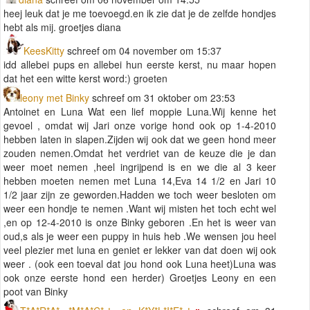
heej leuk dat je me toevoegd.en ik zie dat je de zelfde hondjes
hebt als mij. groetjes diana
KeesKitty
schreef om 04 november om 15:37
idd allebei pups en allebei hun eerste kerst, nu maar hopen
dat het een witte kerst word:) groeten
leony met Binky
schreef om 31 oktober om 23:53
Antoinet en Luna Wat een lief moppie Luna.Wij kenne het
gevoel , omdat wij Jari onze vorige hond ook op 1-4-2010
hebben laten in slapen.Zijden wij ook dat we geen hond meer
zouden nemen.Omdat het verdriet van de keuze die je dan
weer moet nemen ,heel ingrijpend is en we die al 3 keer
hebben moeten nemen met Luna 14,Eva 14 1/2 en Jari 10
1/2 jaar zijn ze geworden.Hadden we toch weer besloten om
weer een hondje te nemen .Want wij misten het toch echt wel
,en op 12-4-2010 is onze Binky geboren .En het is weer van
oud,s als je weer een puppy in huis heb .We wensen jou heel
veel plezier met luna en geniet er lekker van dat doen wij ook
weer . (ook een toeval dat jou hond ook Luna heet)Luna was
ook onze eerste hond een herder) Groetjes Leony en een
poot van Binky