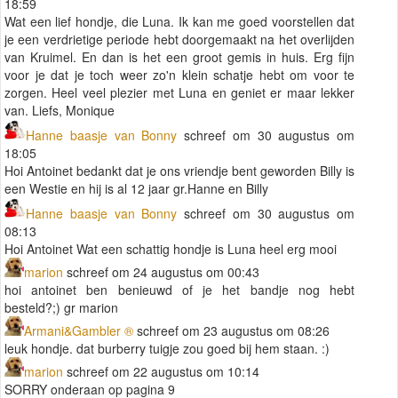
18:59
Wat een lief hondje, die Luna. Ik kan me goed voorstellen dat
je een verdrietige periode hebt doorgemaakt na het overlijden
van Kruimel. En dan is het een groot gemis in huis. Erg fijn
voor je dat je toch weer zo'n klein schatje hebt om voor te
zorgen. Heel veel plezier met Luna en geniet er maar lekker
van. Liefs, Monique
Hanne baasje van Bonny
schreef om 30 augustus om
18:05
Hoi Antoinet bedankt dat je ons vriendje bent geworden Billy is
een Westie en hij is al 12 jaar gr.Hanne en Billy
Hanne baasje van Bonny
schreef om 30 augustus om
08:13
Hoi Antoinet Wat een schattig hondje is Luna heel erg mooi
marion
schreef om 24 augustus om 00:43
hoi antoinet ben benieuwd of je het bandje nog hebt
besteld?;) gr marion
Armani&Gambler ®
schreef om 23 augustus om 08:26
leuk hondje. dat burberry tuigje zou goed bij hem staan. :)
marion
schreef om 22 augustus om 10:14
SORRY onderaan op pagina 9