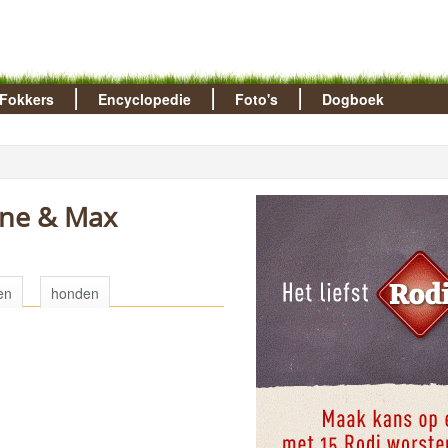
Fokkers
Encyclopedie
Foto's
Dogboek
one & Max
en
honden