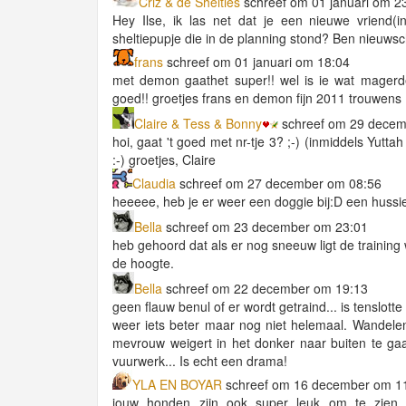
Criz & de Shelties
schreef om 01 januari om 2
Hey Ilse, ik las net dat je een nieuwe vriend(i
sheltiepupje die in de planning stond? Ben nieuwsch
frans
schreef om 01 januari om 18:04
met demon gaathet super!! wel is ie wat magerd
goed!! groetjes frans en demon fijn 2011 trouwens
Claire & Tess & Bonny
schreef om 29 decem
hoi, gaat 't goed met nr-tje 3? ;-) (inmiddels Yuttah
:-) groetjes, Claire
Claudia
schreef om 27 december om 08:56
heeeee, heb je er weer een doggie bij:D een hussi
Bella
schreef om 23 december om 23:01
heb gehoord dat als er nog sneeuw ligt de training w
de hoogte.
Bella
schreef om 22 december om 19:13
geen flauw benul of er wordt getraind... is tenslotte
weer iets beter maar nog niet helemaal. Wandelen 
mevrouw weigert in het donker naar buiten te ga
vuurwerk... Is echt een drama!
YLA EN BOYAR
schreef om 16 december om 1
jouw honden zijn ook super leuk om te zien