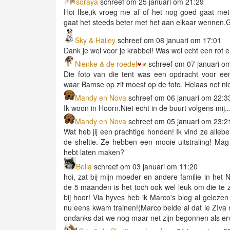
soraya
schreef om 25 januari om 21:29
Hoi Ilse,ik vroeg me af of het nog goed gaat met
gaat het steeds beter met het aan elkaar wennen.
Sky & Hailey
schreef om 08 januari om 17:01
Dank je wel voor je krabbel! Was wel echt een rot er
Nienke & de roedel
schreef om 07 januari o
Die foto van die tent was een opdracht voor een 
waar Bamse op zit moest op de foto. Helaas net ni
Mandy en Nova
schreef om 06 januari om 22:3
Ik woon in Hoorn.Niet echt in de buurt volgens mij...
Mandy en Nova
schreef om 05 januari om 23:2
Wat heb jij een prachtige honden! Ik vind ze alleb
de sheltie. Ze hebben een mooie uitstraling! Mag 
hebt laten maken?
Bella
schreef om 03 januari om 11:20
hoi, zat bij mijn moeder en andere familie in het 
de 5 maanden is het toch ook wel leuk om die te 
bij hoor! Via hyves heb ik Marco's blog al geleze
nu eens kwam trainen!(Marco belde al dat ie ZIva 
ondanks dat we nog maar net zijn begonnen als er