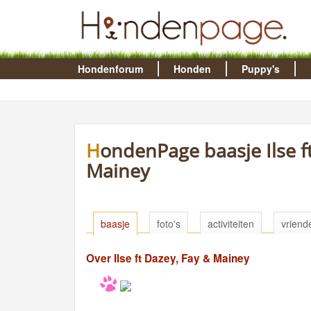
Hondenforum
Honden
Puppy's
HondenPage baasje Ilse ft Dazey, Fay &
Mainey
baasje
foto's
activiteiten
vriend
Over Ilse ft Dazey, Fay & Mainey