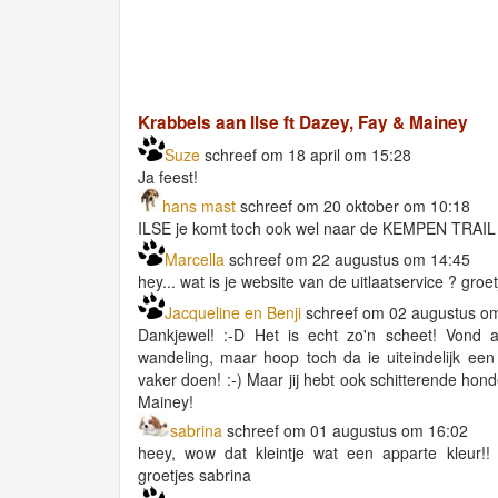
Krabbels aan Ilse ft Dazey, Fay & Mainey
Suze
schreef om 18 april om 15:28
Ja feest!
hans mast
schreef om 20 oktober om 10:18
ILSE je komt toch ook wel naar de KEMPEN TRAI
Marcella
schreef om 22 augustus om 14:45
hey... wat is je website van de uitlaatservice ? groe
Jacqueline en Benji
schreef om 02 augustus o
Dankjewel! :-D Het is echt zo'n scheet! Vond 
wandeling, maar hoop toch da ie uiteindelijk ee
vaker doen! :-) Maar jij hebt ook schitterende hon
Mainey!
sabrina
schreef om 01 augustus om 16:02
heey, wow dat kleintje wat een apparte kleur!! 
groetjes sabrina