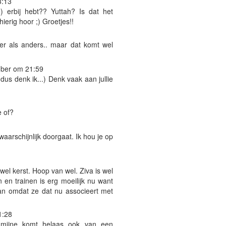
3:13
n) erbij hebt?? Yuttah? Is dat het
ierig hoor ;) Groetjes!!
er als anders.. maar dat komt wel
ber om 21:59
 dus denk ik...) Denk vaak aan jullie
e of?
aarschijnlijk doorgaat. Ik hou je op
 wel kerst. Hoop van wel. Ziva is wel
en trainen is erg moeilijk nu want
an omdat ze dat nu associeert met
1:28
 mijne komt helaas ook van een