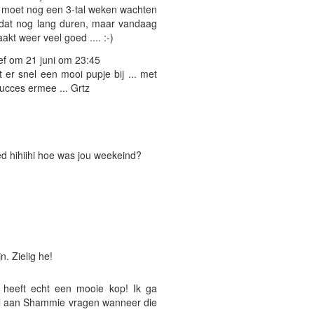
ik moet nog een 3-tal weken wachten
l dat nog lang duren, maar vandaag
t weer veel goed .... :-)
f om 21 juni om 23:45
t er snel een mooi pupje bij ... met
ucces ermee ... Grtz
ated hihiihi hoe was jou weekeind?
n. Zielig he!
 heeft echt een mooie kop! Ik ga
wel aan Shammie vragen wanneer die