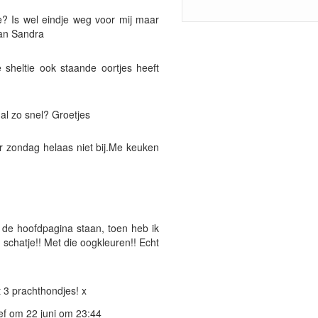
è? Is wel eindje weg voor mij maar
 Van Sandra
 sheltie ook staande oortjes heeft
al zo snel? Groetjes
er zondag helaas niet bij.Me keuken
 de hoofdpagina staan, toen heb ik
 schatje!! Met die oogkleuren!! Echt
t 3 prachthondjes! x
f om 22 juni om 23:44