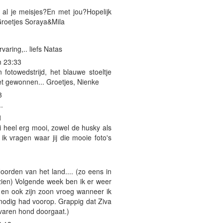
 al je meisjes?En met jou?Hopelijk
Groetjes Soraya&Mila
varing,.. liefs Natas
m 23:33
fotowedstrijd, het blauwe stoeltje
et gewonnen... Groetjes, Nienke
3
.
1
ei heel erg mooi, zowel de husky als
ik vragen waar jij die mooie foto's
Noorden van het land.... (zo eens in
zien) Volgende week ben ik er weer
n en ook zijn zoon vroeg wanneer ik
nodig had voorop. Grappig dat Ziva
varen hond doorgaat.)