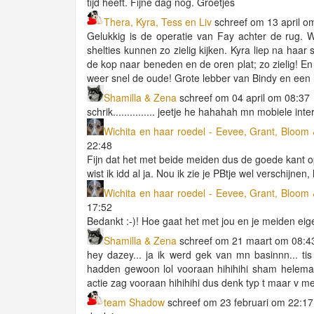
tijd heeft. Fijne dag nog. Groetjes
Thera, Kyra, Tess en Liv
schreef om 13 april o
Gelukkig is de operatie van Fay achter de rug. Wa
shelties kunnen zo zielig kijken. Kyra liep na haar 
de kop naar beneden en de oren plat; zo zielig! En l
weer snel de oude! Grote lebber van Bindy en een lie
Shamilla & Zena
schreef om 04 april om 08:37
schrik............... jeetje he hahahah mn mobiele inter
Wichita en haar roedel - Eevee, Grant, Bloom 
22:48
Fijn dat het met beide meiden dus de goede kant op
wist ik idd al ja. Nou ik zie je PBtje wel verschijnen
Wichita en haar roedel - Eevee, Grant, Bloom 
17:52
Bedankt :-)! Hoe gaat het met jou en je meiden eige
Shamilla & Zena
schreef om 21 maart om 08:4
hey dazey... ja ik werd gek van mn basinnn... tis
hadden gewoon lol vooraan hihihihi sham helemaal
actie zag vooraan hihihihi dus denk typ t maar v me
team Shadow
schreef om 23 februari om 22:17