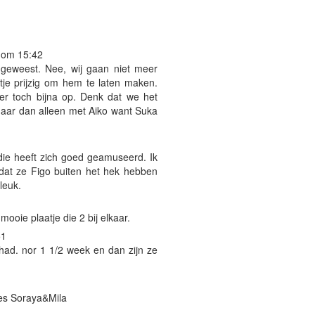
 om 15:42
 geweest. Nee, wij gaan niet meer
tje prijzig om hem te laten maken.
er toch bijna op. Denk dat we het
aar dan alleen met Aiko want Suka
e die heeft zich goed geamuseerd. Ik
 dat ze Figo buiten het hek hebben
leuk.
ooie plaatje die 2 bij elkaar.
51
ad. nor 1 1/2 week en dan zijn ze
jes Soraya&Mila