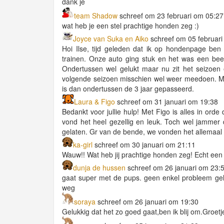
dank je
team Shadow
schreef om 23 februari om 05:27
wat heb je een stel prachtige honden zeg :)
Joyce van Suka en Aiko
schreef om 05 februari
Hoi Ilse, tijd geleden dat ik op hondenpage ben
trainen. Onze auto ging stuk en het was een bee
Ondertussen wel gelukt maar nu zit het seizoen 
volgende seizoen misschien wel weer meedoen. M
is dan ondertussen de 3 jaar gepasseerd.
Laura & Figo
schreef om 31 januari om 19:38
Bedankt voor jullie hulp! Met Figo is alles in ord
vond het heel gezellig en leuk. Toch wel jammer
gelaten. Gr van de bende, we vonden het allemaal 
ka-girl
schreef om 30 januari om 21:11
Wauw!! Wat heb jij prachtige honden zeg! Echt een m
dunja de hussen
schreef om 26 januari om 23:
gaat super met de pups. geen enkel probleem geh
weg
soraya
schreef om 26 januari om 19:30
Gelukkig dat het zo goed gaat,ben ik blij om.Groet