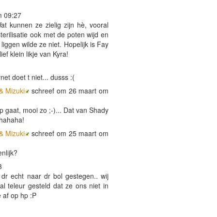
m 09:27
t kunnen ze zielig zijn hè, vooral
sterilisatie ook met de poten wijd en
iggen wilde ze niet. Hopelijk is Fay
f klein likje van Kyra!
net doet t niet... dusss :(
& Mizuki
schreef om 26 maart om
 gaat, mooi zo ;-)... Dat van Shady
, hahaha!
& Mizuki
schreef om 25 maart om
nlijk?
3
 dr echt naar dr bol gestegen.. wij
 teleur gesteld dat ze ons niet in
 af op hp :P