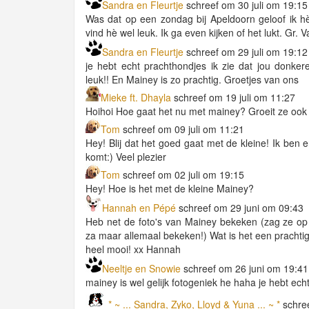
Sandra en Fleurtje
schreef om 30 juli om 19:15
Was dat op een zondag bij Apeldoorn geloof ik h
vind hè wel leuk. Ik ga even kijken of het lukt. Gr.
Sandra en Fleurtje
schreef om 29 juli om 19:12
je hebt echt prachthondjes ik zie dat jou donkere
leuk!! En Mainey is zo prachtig. Groetjes van ons
Mieke ft. Dhayla
schreef om 19 juli om 11:27
Hoihoi Hoe gaat het nu met mainey? Groeit ze ook 
Tom
schreef om 09 juli om 11:21
Hey! Blij dat het goed gaat met de kleine! Ik ben 
komt:) Veel plezier
Tom
schreef om 02 juli om 19:15
Hey! Hoe is het met de kleine Mainey?
Hannah en Pépé
schreef om 29 juni om 09:43
Heb net de foto's van Mainey bekeken (zag ze op
za maar allemaal bekeken!) Wat is het een prachtig
heel mooi! xx Hannah
Neeltje en Snowie
schreef om 26 juni om 19:41
mainey is wel gelijk fotogeniek he haha je hebt ech
* ~ ... Sandra, Zyko, Lloyd & Yuna ... ~ *
schree