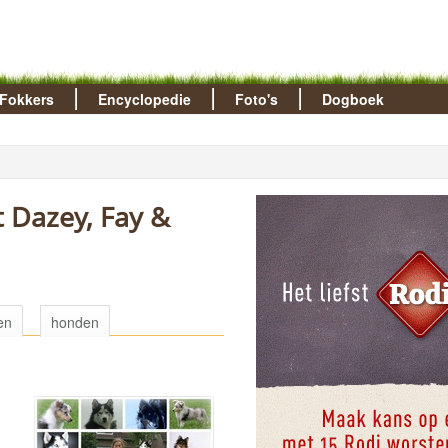
Fokkers
Encyclopedie
Foto's
Dogboek
en
honden