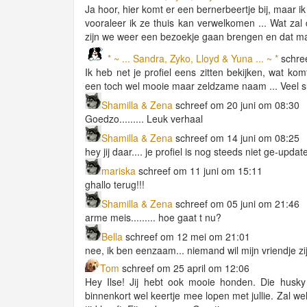
Ja hoor, hier komt er een bernerbeertje bij, maar 
vooraleer ik ze thuis kan verwelkomen ... Wat za
zijn we weer een bezoekje gaan brengen en dat maak
* ~ ... Sandra, Zyko, Lloyd & Yuna ... ~ *
schree
Ik heb net je profiel eens zitten bekijken, wat kom
een toch wel mooie maar zeldzame naam ... Veel s
Shamilla & Zena
schreef om 20 juni om 08:30
Goedzo......... Leuk verhaal
Shamilla & Zena
schreef om 14 juni om 08:25
hey jij daar.... je profiel is nog steeds niet ge-upd
mariska
schreef om 11 juni om 15:11
ghallo terug!!!
Shamilla & Zena
schreef om 05 juni om 21:46
arme meis......... hoe gaat t nu?
Bella
schreef om 12 mei om 21:01
nee, ik ben eenzaam... niemand wil mijn vriendje zij
Tom
schreef om 25 april om 12:06
Hey Ilse! Jij hebt ook mooie honden. Die husky
binnenkort wel keertje mee lopen met jullie. Zal 