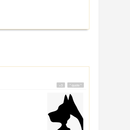
+3
" quote "