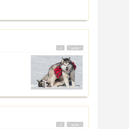
+1
" quote "
+0
" quote "