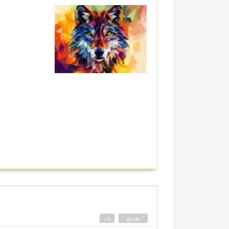
+0
" quote "