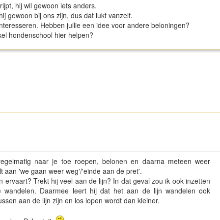
rijpt, hij wil gewoon iets anders.
j gewoon bij ons zijn, dus dat lukt vanzelf.
interesseren. Hebben jullie een idee voor andere beloningen?
kel hondenschool hier helpen?
n regelmatig naar je toe roepen, belonen en daarna meteen weer
elt aan 'we gaan weer weg'/'einde aan de pret'.
 ervaart? Trekt hij veel aan de lijn? In dat geval zou ik ook inzetten
e wandelen. Daarmee leert hij dat het aan de lijn wandelen ook
ussen aan de lijn zijn en los lopen wordt dan kleiner.