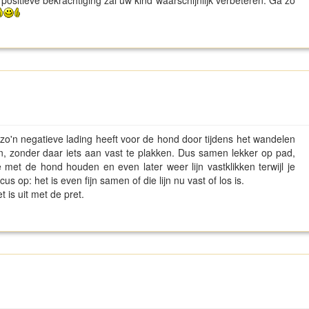
 positieve bekrachtiging zal uw kind waarschijnlijk verbeteren. Ga zo
t zo'n negatieve lading heeft voor de hond door tijdens het wandelen
n, zonder daar iets aan vast te plakken. Dus samen lekker op pad,
ie met de hond houden en even later weer lijn vastklikken terwijl je
ocus op: het is even fijn samen of die lijn nu vast of los is.
et is uit met de pret.