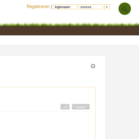
Registreren
|
+0
" quote "