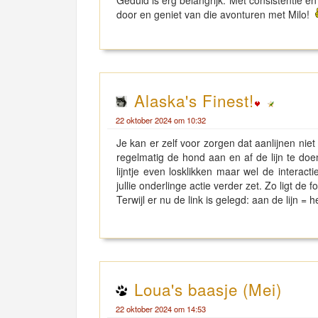
Geduld is erg belangrijk. Met consistentie en
door en geniet van die avonturen met Milo!
planet clicker
Alaska's Finest!
22 oktober 2024 om 10:32
Je kan er zelf voor zorgen dat aanlijnen nie
regelmatig de hond aan en af de lijn te doe
lijntje even losklikken maar wel de interact
jullie onderlinge actie verder zet. Zo ligt de f
Terwijl er nu de link is gelegd: aan de lijn = h
Loua's baasje (Mei)
22 oktober 2024 om 14:53