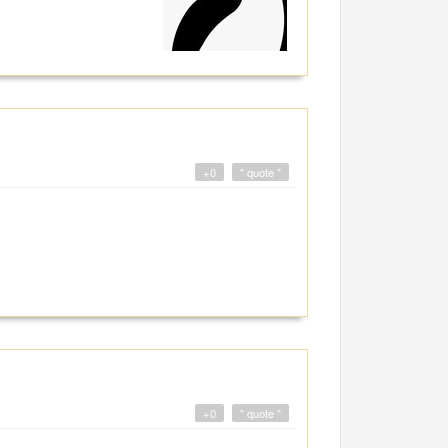
+0
" quote "
+0
" quote "