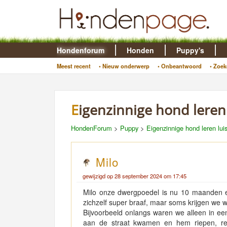
Hondenforum
Honden
Puppy's
Meest recent
• Nieuw onderwerp
• Onbeantwoord
• Zoek
Eigenzinnige hond leren
HondenForum
>
Puppy
>
Eigenzinnige hond leren lui
Milo
gewijzigd op 28 september 2024 om 17:45
Milo onze dwergpoedel is nu 10 maanden en lu
zichzelf super braaf, maar soms krijgen we wel
Bijvoorbeeld onlangs waren we alleen in een
aan de straat kwamen en hem riepen, ren