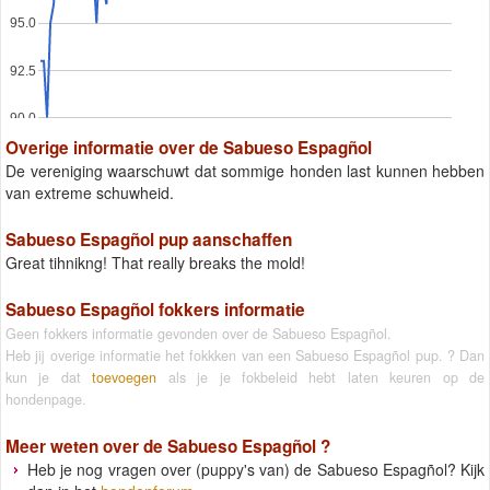
95.0
92.5
90.0
Overige informatie over de Sabueso Espagñol
De vereniging waarschuwt dat sommige honden last kunnen hebben
van extreme schuwheid.
Sabueso Espagñol pup aanschaffen
Great tihnikng! That really breaks the mold!
Sabueso Espagñol fokkers informatie
Geen fokkers informatie gevonden over de Sabueso Espagñol.
Heb jij overige informatie het fokkken van een Sabueso Espagñol pup. ? Dan
kun je dat
toevoegen
als je je fokbeleid hebt laten keuren op de
hondenpage.
Meer weten over de
Sabueso Espagñol
?
Heb je nog vragen over (puppy's van) de Sabueso Espagñol? Kijk