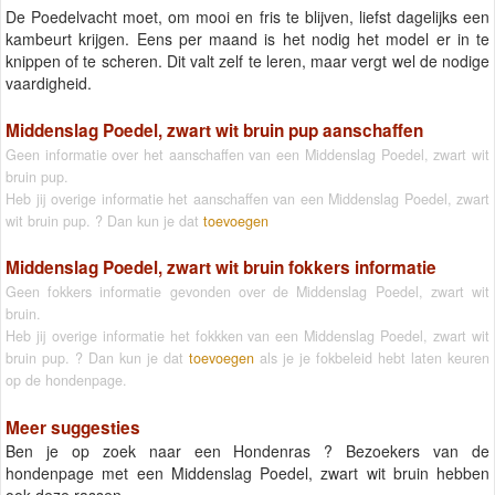
De Poedelvacht moet, om mooi en fris te blijven, liefst dagelijks een
kambeurt krijgen. Eens per maand is het nodig het model er in te
knippen of te scheren. Dit valt zelf te leren, maar vergt wel de nodige
vaardigheid.
Middenslag Poedel, zwart wit bruin pup aanschaffen
Geen informatie over het aanschaffen van een Middenslag Poedel, zwart wit
bruin pup.
Heb jij overige informatie het aanschaffen van een Middenslag Poedel, zwart
wit bruin pup. ? Dan kun je dat
toevoegen
Middenslag Poedel, zwart wit bruin fokkers informatie
Geen fokkers informatie gevonden over de Middenslag Poedel, zwart wit
bruin.
Heb jij overige informatie het fokkken van een Middenslag Poedel, zwart wit
bruin pup. ? Dan kun je dat
toevoegen
als je je fokbeleid hebt laten keuren
op de hondenpage.
Meer suggesties
Ben je op zoek naar een Hondenras ? Bezoekers van de
hondenpage met een Middenslag Poedel, zwart wit bruin hebben
ook deze rassen