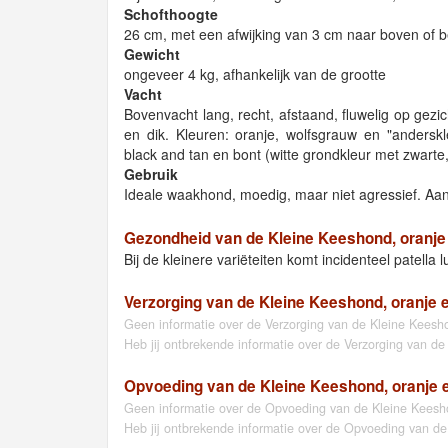
Schofthoogte
26 cm, met een afwijking van 3 cm naar boven of 
Gewicht
ongeveer 4 kg, afhankelijk van de grootte
Vacht
Bovenvacht lang, recht, afstaand, fluwelig op gez
en dik. Kleuren: oranje, wolfsgrauw en "anderskl
black and tan en bont (witte grondkleur met zwarte, 
Gebruik
Ideale waakhond, moedig, maar niet agressief. Aan
Gezondheid van de Kleine Keeshond, oranje
Bij de kleinere variëteiten komt incidenteel patella l
Verzorging van de Kleine Keeshond, oranje 
Geen informatie over de Verzorging van de Kleine Keesh
Heb jij ontbrekende informatie over de Verzorging van d
Opvoeding van de Kleine Keeshond, oranje 
Geen informatie over de Opvoeding van de Kleine Keesho
Heb jij ontbrekende informatie over de Opvoeding van de