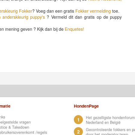
erskleurig Fokker
? Voeg dan een gratis
Fokker vermelding
toe.
 anderskleurig puppy's
? Vermeld dit dan gratis op de puppy
en mening geven ? Kijk dan bij de
Enquetes!
rmatie
HondenPage
nks
Het gezelligste hondenforum
1
elgestelde vragen
Nederland en België
otice & Takedown
Gecontroleerde fokkers en p
2
bruikersoverenkomt /regels
door het moderator team