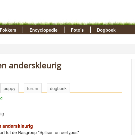
Fokkers
Encyclopedie
Foto's
Dogboek
en anderskleurig
puppy
forum
dogboek
ig
ig
n anderskleurig
rt tot de Rasgroep "Spitsen en oertypes"