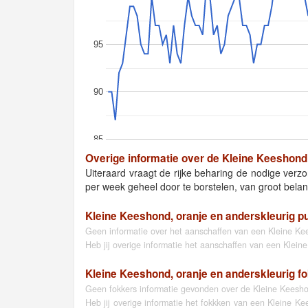
95
90
85
Overige informatie over de Kleine Keeshond,
Uiteraard vraagt de rijke beharing de nodige verzo
per week geheel door te borstelen, van groot belan
Kleine Keeshond, oranje en anderskleurig p
Geen informatie over het aanschaffen van een Kleine Kee
Heb jij overige informatie het aanschaffen van een Klei
Kleine Keeshond, oranje en anderskleurig fo
Geen fokkers informatie gevonden over de Kleine Keeshon
Heb jij overige informatie het fokkken van een Kleine K