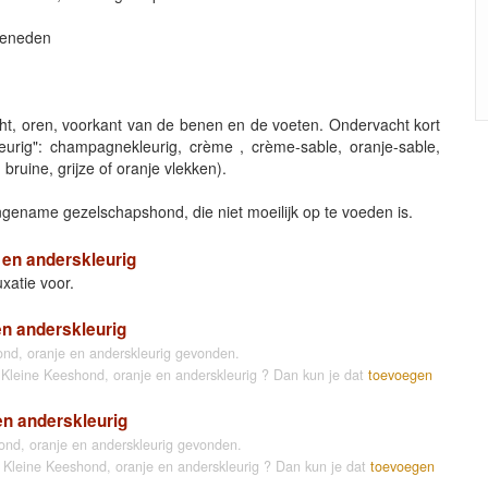
beneden
icht, oren, voorkant van de benen en de voeten. Ondervacht kort
eurig": champagnekleurig, crème , crème-sable, oranje-sable,
bruine, grijze of oranje vlekken).
gename gezelschapshond, die niet moeilijk op te voeden is.
 en anderskleurig
uxatie voor.
en anderskleurig
ond, oranje en anderskleurig gevonden.
e Kleine Keeshond, oranje en anderskleurig ? Dan kun je dat
toevoegen
en anderskleurig
nd, oranje en anderskleurig gevonden.
 Kleine Keeshond, oranje en anderskleurig ? Dan kun je dat
toevoegen