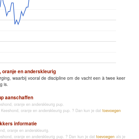
 oranje en anderskleurig
rging, waarbij vooral de discipline om de vacht een à twee keer
g is.
up aanschaffen
shond, oranje en anderskleurig pup.
ne Keeshond, oranje en anderskleurig pup. ? Dan kun je dat
toevoegen
kkers informatie
d, oranje en anderskleurig.
eeshond, oranje en anderskleurig pup. ? Dan kun je dat
toevoegen
als je