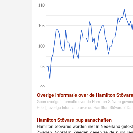
110
105
100
95
90
Overige informatie over de Hamilton Stövar
Geen overige informatie over de Hamilton Stövare gevon
Heb jij overige informatie over de Hamilton Stövare ? Da
Hamilton Stövare pup aanschaffen
Hamilton Stövares worden niet in Nederland gefok
Zweden. Vooral in Zweden geven ze de pups liev