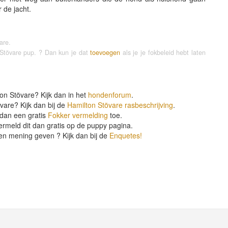
 de jacht.
are.
n Stövare pup. ? Dan kun je dat
toevoegen
als je je fokbeleid hebt laten
on Stövare? Kijk dan in het
hondenforum
.
vare? Kijk dan bij de
Hamilton Stövare rasbeschrijving
.
dan een gratis
Fokker vermelding
toe.
rmeld dit dan gratis op de puppy pagina.
en mening geven ? Kijk dan bij de
Enquetes!