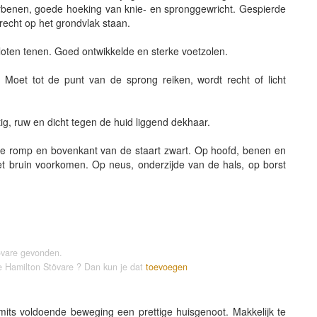
rbenen, goede hoeking van knie- en spronggewricht. Gespierde
recht op het grondvlak staan.
sloten tenen. Goed ontwikkelde en sterke voetzolen.
. Moet tot de punt van de sprong reiken, wordt recht of licht
ig, ruw en dicht tegen de huid liggend dekhaar.
n de romp en bovenkant van de staart zwart. Op hoofd, benen en
t bruin voorkomen. Op neus, onderzijde van de hals, op borst
.
övare gevonden.
e Hamilton Stövare ? Dan kun je dat
toevoegen
mits voldoende beweging een prettige huisgenoot. Makkelijk te