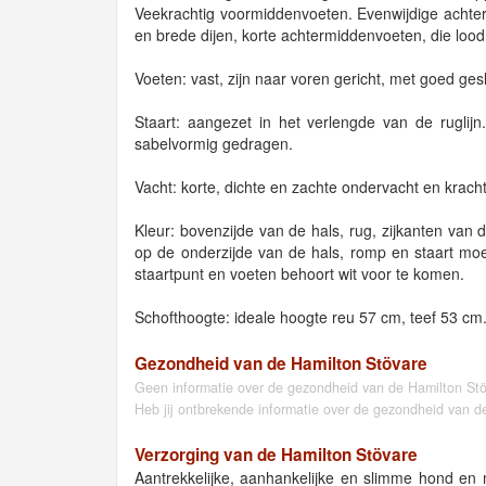
Veekrachtig voormiddenvoeten. Evenwijdige achte
en brede dijen, korte achtermiddenvoeten, die lood
Voeten: vast, zijn naar voren gericht, met goed ge
Staart: aangezet in het verlengde van de ruglijn
sabelvormig gedragen.
Vacht: korte, dichte en zachte ondervacht en kracht
Kleur: bovenzijde van de hals, rug, zijkanten va
op de onderzijde van de hals, romp en staart moe
staartpunt en voeten behoort wit voor te komen.
Schofthoogte: ideale hoogte reu 57 cm, teef 53 cm
Gezondheid van de Hamilton Stövare
Geen informatie over de gezondheid van de Hamilton St
Heb jij ontbrekende informatie over de gezondheid van d
Verzorging van de Hamilton Stövare
Aantrekkelijke, aanhankelijke en slimme hond en 