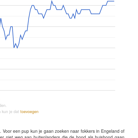
e
den.
n kun je dat
toevoegen
t. Voor een pup kun je gaan zoeken naar fokkers in Engeland of
er niet weg aan buitenlanders die de hond als huishond gaan