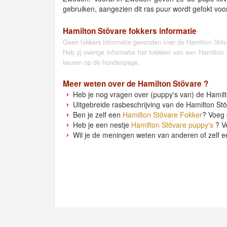
gebruiken, aangezien dit ras puur wordt gefokt voor
Hamilton Stövare fokkers informatie
Geen fokkers informatie gevonden over de Hamilton Stöv
Heb jij overige informatie het fokkken van een Hamilto
keuren op de hondenpage.
Meer weten over de
Hamilton Stövare
?
Heb je nog vragen over (puppy's van) de Hamilt
Uitgebreide rasbeschrijving van de Hamilton Stö
Ben je zelf een
Hamilton Stövare Fokker
? Voeg 
Heb je een nestje
Hamilton Stövare puppy's
? Ve
Wil je de meningen weten van anderen of zelf e