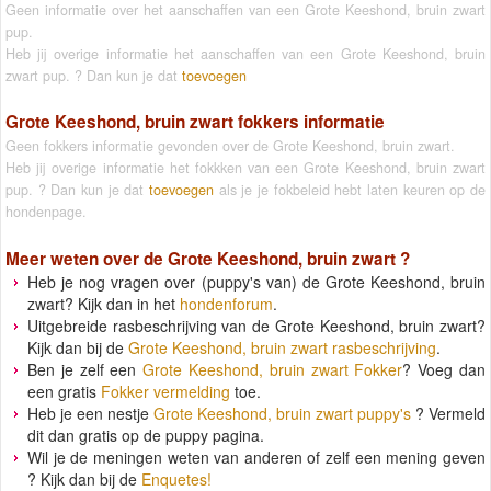
Geen informatie over het aanschaffen van een Grote Keeshond, bruin zwart
pup.
Heb jij overige informatie het aanschaffen van een Grote Keeshond, bruin
zwart pup. ? Dan kun je dat
toevoegen
Grote Keeshond, bruin zwart fokkers informatie
Geen fokkers informatie gevonden over de Grote Keeshond, bruin zwart.
Heb jij overige informatie het fokkken van een Grote Keeshond, bruin zwart
pup. ? Dan kun je dat
toevoegen
als je je fokbeleid hebt laten keuren op de
hondenpage.
Meer weten over de
Grote Keeshond, bruin zwart
?
Heb je nog vragen over (puppy's van) de Grote Keeshond, bruin
zwart? Kijk dan in het
hondenforum
.
Uitgebreide rasbeschrijving van de Grote Keeshond, bruin zwart?
Kijk dan bij de
Grote Keeshond, bruin zwart rasbeschrijving
.
Ben je zelf een
Grote Keeshond, bruin zwart Fokker
? Voeg dan
een gratis
Fokker vermelding
toe.
Heb je een nestje
Grote Keeshond, bruin zwart puppy's
? Vermeld
dit dan gratis op de puppy pagina.
Wil je de meningen weten van anderen of zelf een mening geven
? Kijk dan bij de
Enquetes!