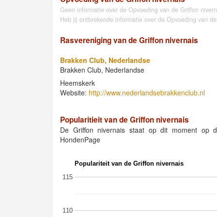
Geen informatie over de Opvoeding van de Griffon niver
Heb jij ontbrekende informatie over de Opvoeding van de
Rasvereniging van de Griffon nivernais
Brakken Club, Nederlandse
Brakken Club, Nederlandse
Heemskerk
Website:
http://www.nederlandsebrakkenclub.nl
Popularitieit van de Griffon nivernais
De Griffon nivernais staat op dit moment op
HondenPage
Populariteit van de Griffon nivernais
115
110