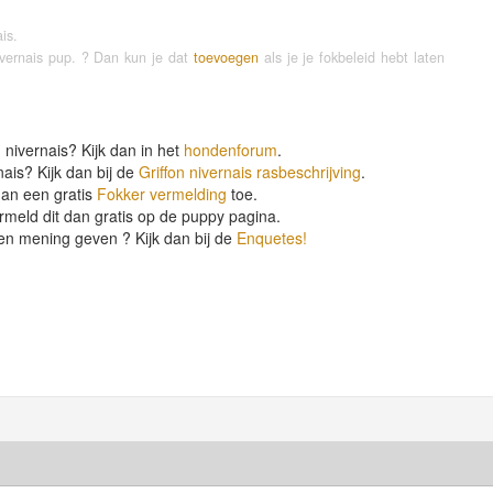
is.
nivernais pup. ? Dan kun je dat
toevoegen
als je je fokbeleid hebt laten
 nivernais? Kijk dan in het
hondenforum
.
nais? Kijk dan bij de
Griffon nivernais rasbeschrijving
.
an een gratis
Fokker vermelding
toe.
meld dit dan gratis op de puppy pagina.
en mening geven ? Kijk dan bij de
Enquetes!