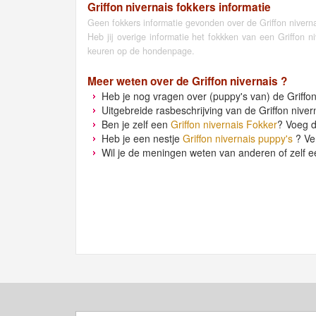
Griffon nivernais fokkers informatie
Geen fokkers informatie gevonden over de Griffon niverna
Heb jij overige informatie het fokkken van een Griffon 
keuren op de hondenpage.
Meer weten over de
Griffon nivernais
?
Heb je nog vragen over (puppy's van) de Griffon
Uitgebreide rasbeschrijving van de Griffon niver
Ben je zelf een
Griffon nivernais Fokker
? Voeg d
Heb je een nestje
Griffon nivernais puppy's
? Ver
Wil je de meningen weten van anderen of zelf e