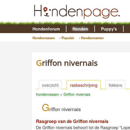
Hondenforum
Honden
Puppy's
Hondenrassen
• Populair
• Hondennamen
Griffon nivernais
overzicht
rasbeschrijving
fokkers
hondenrassen
>
Griffon nivernais
G
riffon nivernais
Rasgroep van de Griffon nivernais
De Griffon nivernais behoort tot de Rasgroep "Lo