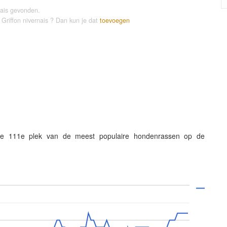
nais gevonden.
 Griffon nivernais ? Dan kun je dat
toevoegen
 de 111e plek van de meest populaire hondenrassen op de