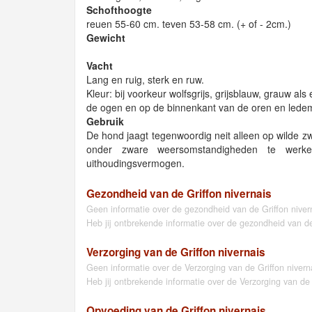
Schofthoogte
reuen 55-60 cm. teven 53-58 cm. (+ of - 2cm.)
Gewicht
Vacht
Lang en ruig, sterk en ruw.
Kleur: bij voorkeur wolfsgrijs, grijsblauw, grauw al
de ogen en op de binnenkant van de oren en lede
Gebruik
De hond jaagt tegenwoordig neit alleen op wilde zwij
onder zware weersomstandigheden te werk
uithoudingsvermogen.
Gezondheid van de Griffon nivernais
Geen informatie over de gezondheid van de Griffon nive
Heb jij ontbrekende informatie over de gezondheid van de
Verzorging van de Griffon nivernais
Geen informatie over de Verzorging van de Griffon niver
Heb jij ontbrekende informatie over de Verzorging van de
Opvoeding van de Griffon nivernais