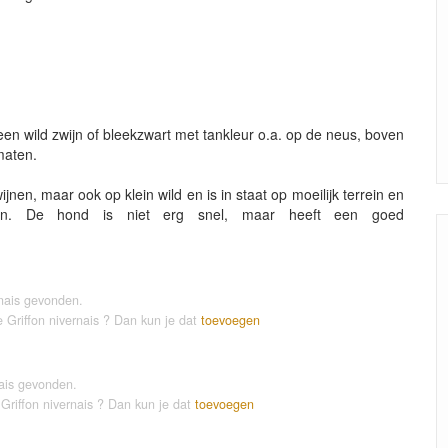
s een wild zwijn of bleekzwart met tankleur o.a. op de neus, boven
maten.
nen, maar ook op klein wild en is in staat op moeilijk terrein en
en. De hond is niet erg snel, maar heeft een goed
rnais gevonden.
 Griffon nivernais ? Dan kun je dat
toevoegen
nais gevonden.
 Griffon nivernais ? Dan kun je dat
toevoegen