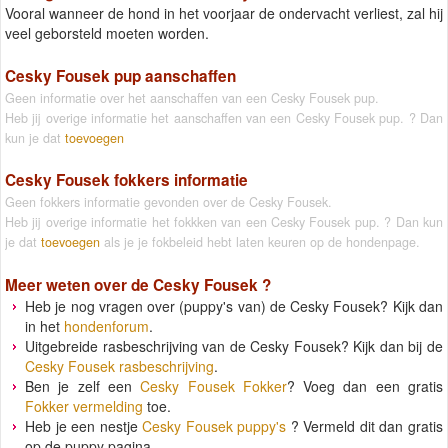
Vooral wanneer de hond in het voorjaar de ondervacht verliest, zal hij
veel geborsteld moeten worden.
Cesky Fousek pup aanschaffen
Geen informatie over het aanschaffen van een Cesky Fousek pup.
Heb jij overige informatie het aanschaffen van een Cesky Fousek pup. ? Dan
kun je dat
toevoegen
Cesky Fousek fokkers informatie
Geen fokkers informatie gevonden over de Cesky Fousek.
Heb jij overige informatie het fokkken van een Cesky Fousek pup. ? Dan kun
je dat
toevoegen
als je je fokbeleid hebt laten keuren op de hondenpage.
Meer weten over de
Cesky Fousek
?
Heb je nog vragen over (puppy's van) de Cesky Fousek? Kijk dan
in het
hondenforum
.
Uitgebreide rasbeschrijving van de Cesky Fousek? Kijk dan bij de
Cesky Fousek rasbeschrijving
.
Ben je zelf een
Cesky Fousek Fokker
? Voeg dan een gratis
Fokker vermelding
toe.
Heb je een nestje
Cesky Fousek puppy's
? Vermeld dit dan gratis
op de puppy pagina.