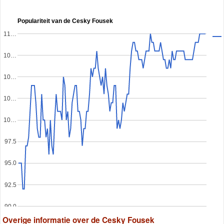
Populariteit van de Cesky Fousek
11…
10…
10…
10…
10…
97.5
95.0
92.5
90.0
Overige informatie over de Cesky Fousek