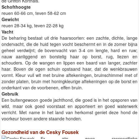
de Griffon Korthals.
Schofthoogte
reuen 60-66 cm, teven 58-62 cm
Gewicht
reuen 28-34 kg, teven 22-28 kg
Vacht
De beharing bestaat uit drie haarsoorten: een zachte, dichte, lange
ondervacht, die de huid tegen vocht beschermt en in de zomer bijna
geheel verdwijnt; de bovenvacht van 3-4 cm lengte, hard en ruw;
nauw aanliggend en borstelig haar op borst, rug, liezen en
schouders. Op de wangen en lippen een baard van langer, zachter
haar. Boven de ogen schuin opstaand haar, dat de wenkbrauwen
vormt. Kleur vuil wit met bruine aftekeningen, bruinschimmel met of
zonder platen, bruin met honingkleurige aftekeningen op de borst en
onderkant van de voorbenen, effen bruin.
Gebruik
Een buitengewoon goede jachthond, die goed is in het opsporen van
wild, maar ook goed voorstaat en apporteert en goed waterwerk
verricht. Met name in het land van herkomst geniet deze hond de
voorkeur boven andere staande honden.
Gezondheid van de Cesky Fousek
Er zijn geen rasspecifieke