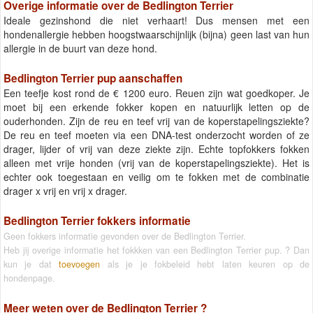
Overige informatie over de Bedlington Terrier
Ideale gezinshond die niet verhaart! Dus mensen met een
hondenallergie hebben hoogstwaarschijnlijk (bijna) geen last van hun
allergie in de buurt van deze hond.
Bedlington Terrier pup aanschaffen
Een teefje kost rond de € 1200 euro. Reuen zijn wat goedkoper. Je
moet bij een erkende fokker kopen en natuurlijk letten op de
ouderhonden. Zijn de reu en teef vrij van de koperstapelingsziekte?
De reu en teef moeten via een DNA-test onderzocht worden of ze
drager, lijder of vrij van deze ziekte zijn. Echte topfokkers fokken
alleen met vrije honden (vrij van de koperstapelingsziekte). Het is
echter ook toegestaan en veilig om te fokken met de combinatie
drager x vrij en vrij x drager.
Bedlington Terrier fokkers informatie
Geen fokkers informatie gevonden over de Bedlington Terrier.
Heb jij overige informatie het fokkken van een Bedlington Terrier pup. ? Dan
kun je dat
toevoegen
als je je fokbeleid hebt laten keuren op de
hondenpage.
Meer weten over de
Bedlington Terrier
?