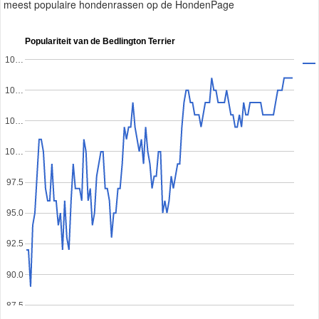
meest populaire hondenrassen op de HondenPage
Populariteit van de Bedlington Terrier
10…
10…
10…
10…
97.5
95.0
92.5
90.0
87.5