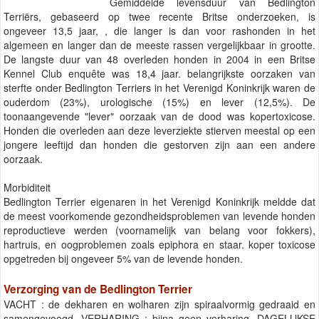
Gemiddelde levensduur van Bedlington
Terriërs, gebaseerd op twee recente Britse onderzoeken, is
ongeveer 13,5 jaar, , die langer is dan voor rashonden in het
algemeen en langer dan de meeste rassen vergelijkbaar in grootte.
De langste duur van 48 overleden honden in 2004 in een Britse
Kennel Club enquête was 18,4 jaar. belangrijkste oorzaken van
sterfte onder Bedlington Terriers in het Verenigd Koninkrijk waren de
ouderdom (23%), urologische (15%) en lever (12,5%). De
toonaangevende "lever" oorzaak van de dood was kopertoxicose.
Honden die overleden aan deze leverziekte stierven meestal op een
jongere leeftijd dan honden die gestorven zijn aan een andere
oorzaak.
Morbiditeit
Bedlington Terrier eigenaren in het Verenigd Koninkrijk meldde dat
de meest voorkomende gezondheidsproblemen van levende honden
reproductieve werden (voornamelijk van belang voor fokkers),
hartruis, en oogproblemen zoals epiphora en staar. koper toxicose
opgetreden bij ongeveer 5% van de levende honden.
Verzorging van de Bedlington Terrier
VACHT : de dekharen en wolharen zijn spiraalvormig gedraaid en
samengevoegd. VERHARING : bijna geen verharing. DAGELIJKSE