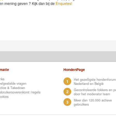
en mening geven ? Kijk dan bij de
Enquetes!
rmatie
HondenPage
nks
Het gezelligste hondenforum
1
elgestelde vragen
Nederland en België
otice & Takedown
Gecontroleerde fokkers en p
2
bruikersoverenkomt /regels
door het moderator team
ookies
Meer dan 120.000 actieve
3
gebruikers