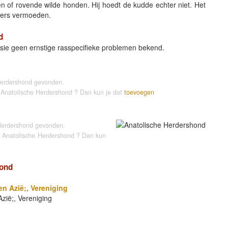
 of rovende wilde honden. Hij hoedt de kudde echter niet. Het
ders vermoeden.
d
ie geen ernstige rasspecifieke problemen bekend.
Herdershond gevonden.
e Anatolische Herdershond ? Dan kun je dat
toevoegen
Herdershond gevonden.
e Anatolische Herdershond ? Dan kun
hond
n Azië;, Vereniging
zië;, Vereniging