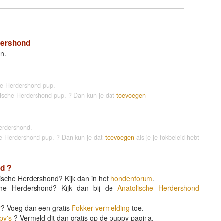
dershond
en.
he Herdershond pup.
olische Herdershond pup. ? Dan kun je dat
toevoegen
erdershond.
che Herdershond pup. ? Dan kun je dat
toevoegen
als je je fokbeleid hebt
nd
?
ische Herdershond? Kijk dan in het
hondenforum
.
sche Herdershond? Kijk dan bij de
Anatolische Herdershond
r
? Voeg dan een gratis
Fokker vermelding
toe.
py's
? Vermeld dit dan gratis op de puppy pagina.