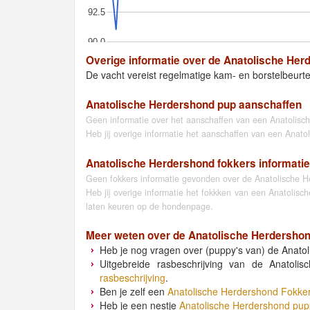
92.5
90.0
Overige informatie over de Anatolische Her
De vacht vereist regelmatige kam- en borstelbeurt
Anatolische Herdershond pup aanschaffen
Geen informatie over het aanschaffen van een Anatolisc
Heb jij overige informatie het aanschaffen van een Anat
Anatolische Herdershond fokkers informatie
Geen fokkers informatie gevonden over de Anatolische H
Heb jij overige informatie het fokkken van een Anatolis
laten keuren op de hondenpage.
Meer weten over de
Anatolische Herdersho
Heb je nog vragen over (puppy's van) de Anatol
Uitgebreide rasbeschrijving van de Anatoli
rasbeschrijving
.
Ben je zelf een
Anatolische Herdershond Fokke
Heb je een nestje
Anatolische Herdershond pup