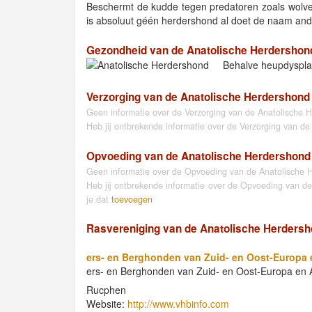
Beschermt de kudde tegen predatoren zoals wolven
is absoluut géén herdershond al doet de naam an
Gezondheid van de Anatolische Herdershon
Behalve heupdysplas
Verzorging van de Anatolische Herdershond
Geen informatie over de Verzorging van de Anatolische 
Heb jij ontbrekende informatie over de Verzorging van d
Opvoeding van de Anatolische Herdershond
Geen informatie over de Opvoeding van de Anatolische 
Heb jij ontbrekende informatie over de Opvoeding van d
je dat
toevoegen
Rasvereniging van de Anatolische Herders
ers- en Berghonden van Zuid- en Oost-Europa e
ers- en Berghonden van Zuid- en Oost-Europa en A
Rucphen
Website:
http://www.vhbinfo.com