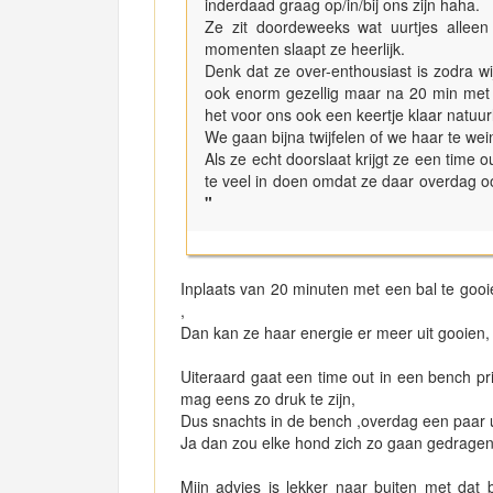
inderdaad graag op/in/bij ons zijn haha.
Ze zit doordeweeks wat uurtjes alleen 
momenten slaapt ze heerlijk.
Denk dat ze over-enthousiast is zodra wi
ook enorm gezellig maar na 20 min met 
het voor ons ook een keertje klaar natuurl
We gaan bijna twijfelen of we haar te wei
Als ze echt doorslaat krijgt ze een time 
te veel in doen omdat ze daar overdag ook
"
Inplaats van 20 minuten met een bal te gooi
,
Dan kan ze haar energie er meer uit gooien,
Uiteraard gaat een time out in een bench pr
mag eens zo druk te zijn,
Dus snachts in de bench ,overdag een paar u
Ja dan zou elke hond zich zo gaan gedragen ,
Mijn advies is lekker naar buiten met dat 