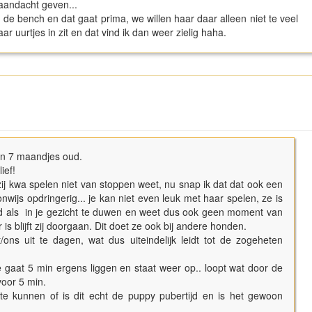
 aandacht geven...
in de bench en dat gaat prima, we willen haar daar alleen niet te veel
r uurtjes in zit en dat vind ik dan weer zielig haha.
van 7 maandjes oud.
lief!
zij kwa spelen niet van stoppen weet, nu snap ik dat dat ook een
 onwijs opdringerig... je kan niet even leuk met haar spelen, ze is
ed als in je gezicht te duwen en weet dus ook geen moment van
is blijft zij doorgaan. Dit doet ze ook bij andere honden.
ons uit te dagen, wat dus uiteindelijk leidt tot de zogeheten
 gaat 5 min ergens liggen en staat weer op.. loopt wat door de
voor 5 min.
te kunnen of is dit echt de puppy pubertijd en is het gewoon