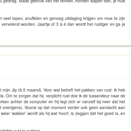
 jou gedrag. Maak gebruik van het donker, honden slapen dan, je huis
 veel lopen, snuffelen en genoeg uitdaging krijgen om moe te zijn
 vervelend worden. Jaartje of 3 á 4 dan wordt het rustiger en ga je
et mijn Jip (6,5 maand). Voor wat betreft het pakken van rust: ik heb
s. Om te zorgen dat hij verplicht rust doe ik de tussendeur naar de
werken achter de computer en hij legt zich er vanzelf bij neer dat het
at overigens). Vooral op dat moment verder ook geen aandacht aan
 weer ‘wakker’ wordt als hij wat hoort, is zeggen dat het goed is, en
lichte rust te pakken.