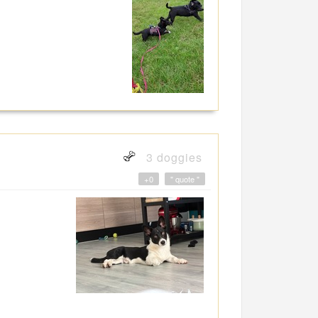
3 doggies
+0
" quote "