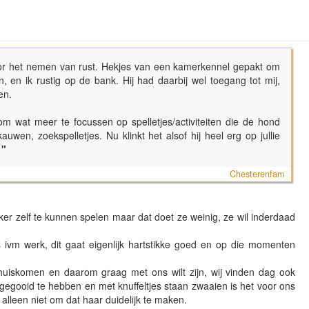
or het nemen van rust. Hekjes van een kamerkennel gepakt om
, en ik rustig op de bank. Hij had daarbij wel toegang tot mij,
en.
 om wat meer te focussen op spelletjes/activiteiten die de hond
auwen, zoekspelletjes. Nu klinkt het alsof hij heel erg op jullie
"
Chesterenfam
ker zelf te kunnen spelen maar dat doet ze weinig, ze wil inderdaad
s ivm werk, dit gaat eigenlijk hartstikke goed en op die momenten
thuiskomen en daarom graag met ons wilt zijn, wij vinden dag ook
egooid te hebben en met knuffeltjes staan zwaaien is het voor ons
ns alleen niet om dat haar duidelijk te maken.