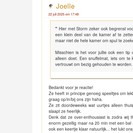
Joelle
22 juli 2025 om 17:48
"
Hier met Storm zeker ook begrenst vo
een klein deel van de kamer af te zetten
maar niet de hele kamer om spul te zoek
Misschien is het voor jullie ook een tip
alleen doet. Een snuffelmat, iets om te k
vertrouwt om bezig gehouden te worden.
Bedankt voor je reactie!
Ze heeft in principe genoeg speeltjes om lek
graag op/in/bij ons zijn haha.
Ze zit doordeweeks wat uurtjes alleen thui
slaapt ze heerlijk.
Denk dat ze over-enthousiast is zodra wij 
enorm gezellig maar na 20 min met een bal g
ook een keertje klaar natuurlijk... het lukt o