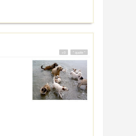
+0
" quote "