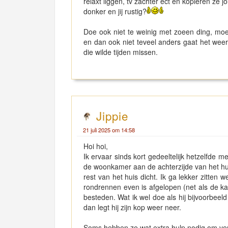
relaxt liggen, tv zachter ect en kopieren ze
donker en jij rustig?
Doe ook niet te weinig met zoeen ding, moet
en dan ook niet teveel anders gaat het weer
die wilde tijden missen.
Jippie
21 juli 2025 om 14:58
Hoi hoi,
Ik ervaar sinds kort gedeeltelijk hetzelfde m
de woonkamer aan de achterzijde van het hui
rest van het huis dicht. Ik ga lekker zitten 
rondrennen even is afgelopen (net als de k
besteden. Wat ik wel doe als hij bijvoorbeeld
dan legt hij zijn kop weer neer.
Soms hebben ze wat extra hulp nodig om verp