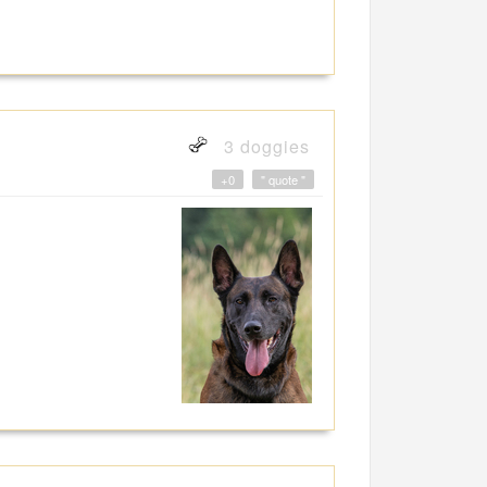
3 doggies
+0
" quote "