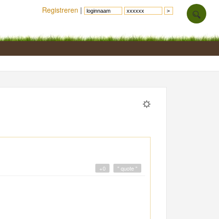
Registreren
|
+0
" quote "