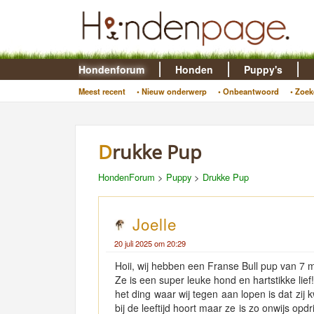
Hondenforum
Honden
Puppy's
Meest recent
• Nieuw onderwerp
• Onbeantwoord
• Zoek
Drukke Pup
HondenForum
>
Puppy
>
Drukke Pup
Joelle
20 juli 2025 om 20:29
Hoii, wij hebben een Franse Bull pup van 7
Ze is een super leuke hond en hartstikke lief
het ding waar wij tegen aan lopen is dat zij
bij de leeftijd hoort maar ze is zo onwijs opd