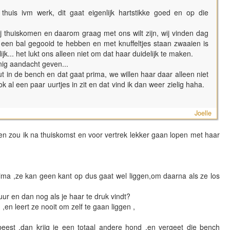
thuis ivm werk, dit gaat eigenlijk hartstikke goed en op die
j thuiskomen en daarom graag met ons wilt zijn, wij vinden dag
een bal gegooid te hebben en met knuffeltjes staan zwaaien is
ijk... het lukt ons alleen niet om dat haar duidelijk te maken.
nig aandacht geven...
out in de bench en dat gaat prima, we willen haar daar alleen niet
 al een paar uurtjes in zit en dat vind ik dan weer zielig haha.
Joelle
en zou ik na thuiskomst en voor vertrek lekker gaan lopen met haar
ima ,ze kan geen kant op dus gaat wel liggen,om daarna als ze los
ur en dan nog als je haar te druk vindt?
en leert ze nooit om zelf te gaan liggen ,
beest ,dan krijg je een totaal andere hond .en vergeet die bench