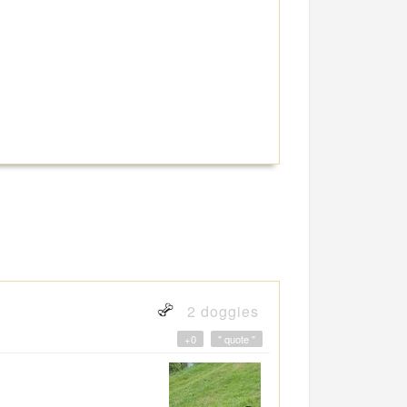
2 doggies
+0
" quote "