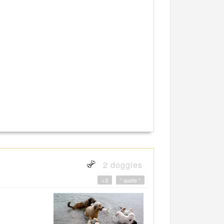
2 doggies
+3
" quote "