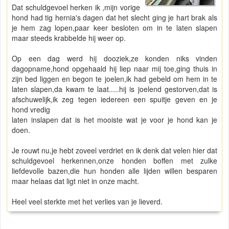
Dat schuldgevoel herken ik ,mijn vorige
hond had tig hernia's dagen dat het slecht ging je hart brak als
je hem zag lopen,paar keer besloten om in te laten slapen
maar steeds krabbelde hij weer op.
Op een dag werd hij dooziek,ze konden niks vinden
dagopname,hond opgehaald hij liep naar mij toe,ging thuis in
zijn bed liggen en begon te joelen,ik had gebeld om hem in te
laten slapen,da kwam te laat.....hij is joelend gestorven,dat is
afschuwelijk,ik zeg tegen iedereen een spuitje geven en je
hond vredig
laten inslapen dat is het mooiste wat je voor je hond kan je
doen.
Je rouwt nu,je hebt zoveel verdriet en ik denk dat velen hier dat
schuldgevoel herkennen,onze honden boffen met zulke
liefdevolle bazen,die hun honden alle lijden willen besparen
maar helaas dat ligt niet in onze macht.
Heel veel sterkte met het verlies van je lieverd.