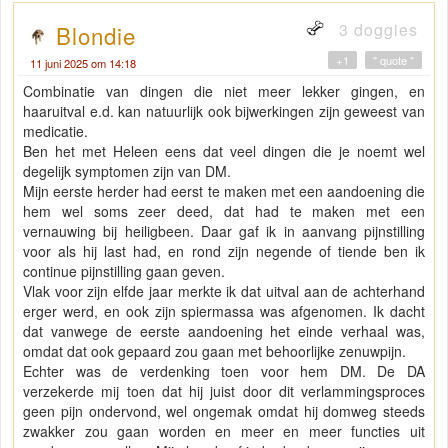
3 doggies
Blondie
+1
" quote "
11 juni 2025 om 14:18
Combinatie van dingen die niet meer lekker gingen, en
haaruitval e.d. kan natuurlijk ook bijwerkingen zijn geweest van
medicatie.
Ben het met Heleen eens dat veel dingen die je noemt wel
degelijk symptomen zijn van DM.
Mijn eerste herder had eerst te maken met een aandoening die
hem wel soms zeer deed, dat had te maken met een
vernauwing bij heiligbeen. Daar gaf ik in aanvang pijnstilling
voor als hij last had, en rond zijn negende of tiende ben ik
continue pijnstilling gaan geven.
Vlak voor zijn elfde jaar merkte ik dat uitval aan de achterhand
erger werd, en ook zijn spiermassa was afgenomen. Ik dacht
dat vanwege de eerste aandoening het einde verhaal was,
omdat dat ook gepaard zou gaan met behoorlijke zenuwpijn.
Echter was de verdenking toen voor hem DM. De DA
verzekerde mij toen dat hij juist door dit verlammingsproces
geen pijn ondervond, wel ongemak omdat hij domweg steeds
zwakker zou gaan worden en meer en meer functies uit