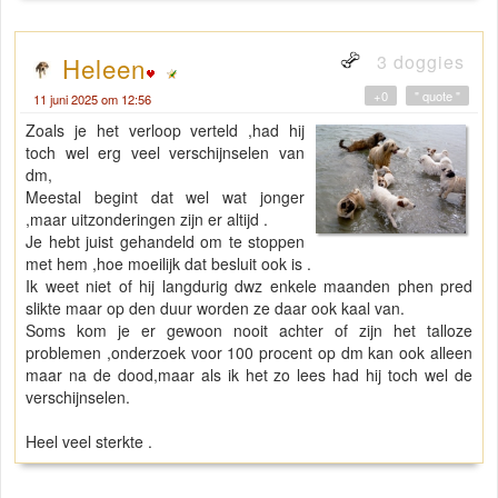
3 doggies
Heleen
+0
" quote "
11 juni 2025 om 12:56
Zoals je het verloop verteld ,had hij
toch wel erg veel verschijnselen van
dm,
Meestal begint dat wel wat jonger
,maar uitzonderingen zijn er altijd .
Je hebt juist gehandeld om te stoppen
met hem ,hoe moeilijk dat besluit ook is .
Ik weet niet of hij langdurig dwz enkele maanden phen pred
slikte maar op den duur worden ze daar ook kaal van.
Soms kom je er gewoon nooit achter of zijn het talloze
problemen ,onderzoek voor 100 procent op dm kan ook alleen
maar na de dood,maar als ik het zo lees had hij toch wel de
verschijnselen.
Heel veel sterkte .