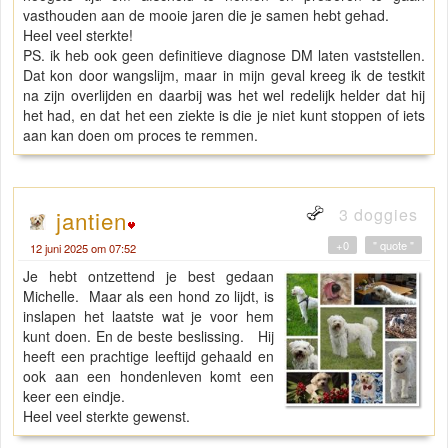
vasthouden aan de mooie jaren die je samen hebt gehad.
Heel veel sterkte!
PS. ik heb ook geen definitieve diagnose DM laten vaststellen.
Dat kon door wangslijm, maar in mijn geval kreeg ik de testkit
na zijn overlijden en daarbij was het wel redelijk helder dat hij
het had, en dat het een ziekte is die je niet kunt stoppen of iets
aan kan doen om proces te remmen.
3 doggies
jantien
+0
" quote "
12 juni 2025 om 07:52
Je hebt ontzettend je best gedaan
Michelle. Maar als een hond zo lijdt, is
inslapen het laatste wat je voor hem
kunt doen. En de beste beslissing. Hij
heeft een prachtige leeftijd gehaald en
ook aan een hondenleven komt een
keer een eindje.
Heel veel sterkte gewenst.