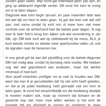
zouden gaan vallen. Mijn hond gaf inderdaad geen pijn aan, en
ging op wilskracht eigenlijk verder. DA vond het toen te vroeg
om in te laten slapen.
Diagnose was toen begin januari, en paar maanden later was
het wel tijd om hem te laten gaan, hij gaf dat toen ook wel zelf
aan, met name omdat hij echt min of meer toen niet meer
controle over de achterhand had die laatste paar dagen. Ik zag
toen ik later foto's terug kon kijken ook wel verandering in zijn
blik, zijn DM leek toch wel op ziektebeeld bij de mens, ALS, je
kunt steeds minder en steeds meer spierfuncties vallen uit, ook
de signalen naar de hersenen toe.
In ons geval gaf da aan dat pijnstilling voor de laatste diagnose
DM niet nodig was, omdat hij domweg niets voelde. We hebben
nog wel wat geprobeerd aan anabolen, maar dat werkte
minimaal of heel kort.
Voor jezelf misschien prettiger om je vast te houden aan DM,
want dan kan ik je geruststellen dat hij niet echt heeft geleden,
en dat je de juiste beslissing hebt gemaakt ook om hem te
laten gaan. Ik vond het verschrikkelijk om die beslissing destijds
te moeten maken ook, maar op moment dat lichaam en de
geest/de kop niet meer mee willen werken is het echt de
hoogste tijd om afscheid te nemen en proberen te gaan