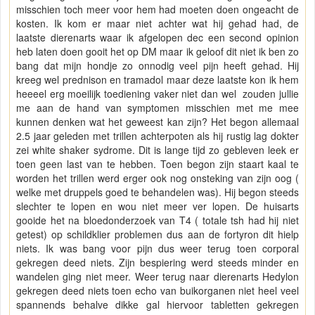
misschien toch meer voor hem had moeten doen ongeacht de
kosten. Ik kom er maar niet achter wat hij gehad had, de
laatste dierenarts waar ik afgelopen dec een second opinion
heb laten doen gooit het op DM maar ik geloof dit niet ik ben zo
bang dat mijn hondje zo onnodig veel pijn heeft gehad. Hij
kreeg wel prednison en tramadol maar deze laatste kon ik hem
heeeel erg moeilijk toediening vaker niet dan wel zouden jullie
me aan de hand van symptomen misschien met me mee
kunnen denken wat het geweest kan zijn? Het begon allemaal
2.5 jaar geleden met trillen achterpoten als hij rustig lag dokter
zei white shaker sydrome. Dit is lange tijd zo gebleven leek er
toen geen last van te hebben. Toen begon zijn staart kaal te
worden het trillen werd erger ook nog onsteking van zijn oog (
welke met druppels goed te behandelen was). Hij begon steeds
slechter te lopen en wou niet meer ver lopen. De huisarts
gooide het na bloedonderzoek van T4 ( totale tsh had hij niet
getest) op schildklier problemen dus aan de fortyron dit hielp
niets. Ik was bang voor pijn dus weer terug toen corporal
gekregen deed niets. Zijn bespiering werd steeds minder en
wandelen ging niet meer. Weer terug naar dierenarts Hedylon
gekregen deed niets toen echo van buikorganen niet heel veel
spannends behalve dikke gal hiervoor tabletten gekregen