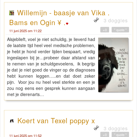
Willemijn - baasje van Vika .
3 doggies
Bams en Ogin ¥ .
+0
" quote "
11 juni 2025 om 11:22
Alsjeblieft, voel je niet schuldig, je lieverd had
de laatste tijd heel veel medische problemen,
je hebt je hond verder lijden bespaart, vredig
ingeslapen bij je…probeer daar afstand van
te nemen van je schuldgevoelens, ik begrijp
je dat je niet goed de vinger op de diagnoses
hebt kunnen leggen…..en dat doet zeker
pijn. Voor jou nu heel veel sterkte en een je
zou nog eens een gesprek kunnen aangaan
met je dierenarts…
Koert van Texel poppy x
3 doggies
+0
" quote "
11 juni 2025 om 11:52