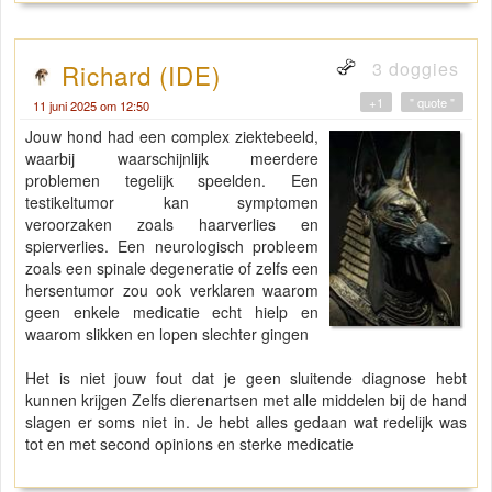
3 doggies
Richard (IDE)
+1
" quote "
11 juni 2025 om 12:50
Jouw hond had een complex ziektebeeld,
waarbij waarschijnlijk meerdere
problemen tegelijk speelden. Een
testikeltumor kan symptomen
veroorzaken zoals haarverlies en
spierverlies. Een neurologisch probleem
zoals een spinale degeneratie of zelfs een
hersentumor zou ook verklaren waarom
geen enkele medicatie echt hielp en
waarom slikken en lopen slechter gingen
Het is niet jouw fout dat je geen sluitende diagnose hebt
kunnen krijgen Zelfs dierenartsen met alle middelen bij de hand
slagen er soms niet in. Je hebt alles gedaan wat redelijk was
tot en met second opinions en sterke medicatie