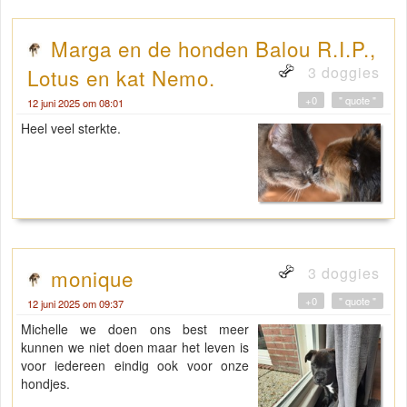
Marga en de honden Balou R.I.P.,
3 doggies
Lotus en kat Nemo.
+0
" quote "
12 juni 2025 om 08:01
Heel veel sterkte.
3 doggies
monique
+0
" quote "
12 juni 2025 om 09:37
Michelle we doen ons best meer
kunnen we niet doen maar het leven is
voor iedereen eindig ook voor onze
hondjes.