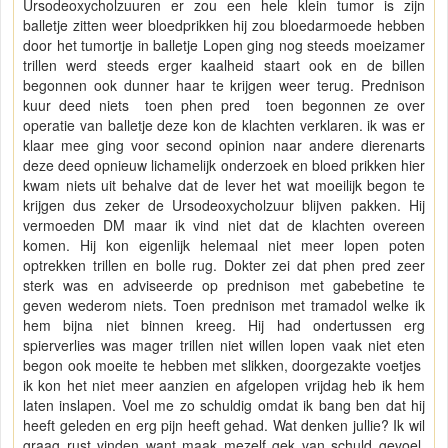
Ursodeoxycholzuuren er zou een hele klein tumor is zijn
balletje zitten weer bloedprikken hij zou bloedarmoede hebben
door het tumortje in balletje Lopen ging nog steeds moeizamer
trillen werd steeds erger kaalheid staart ook en de billen
begonnen ook dunner haar te krijgen weer terug. Prednison
kuur deed niets toen phen pred toen begonnen ze over
operatie van balletje deze kon de klachten verklaren. ik was er
klaar mee ging voor second opinion naar andere dierenarts
deze deed opnieuw lichamelijk onderzoek en bloed prikken hier
kwam niets uit behalve dat de lever het wat moeilijk begon te
krijgen dus zeker de Ursodeoxycholzuur blijven pakken. Hij
vermoeden DM maar ik vind niet dat de klachten overeen
komen. Hij kon eigenlijk helemaal niet meer lopen poten
optrekken trillen en bolle rug. Dokter zei dat phen pred zeer
sterk was en adviseerde op prednison met gabebetine te
geven wederom niets. Toen prednison met tramadol welke ik
hem bijna niet binnen kreeg. Hij had ondertussen erg
spierverlies was mager trillen niet willen lopen vaak niet eten
begon ook moeite te hebben met slikken, doorgezakte voetjes
ik kon het niet meer aanzien en afgelopen vrijdag heb ik hem
laten inslapen. Voel me zo schuldig omdat ik bang ben dat hij
heeft geleden en erg pijn heeft gehad. Wat denken jullie? Ik wil
graag rust vinden want maak mezelf gek van schuld gevoel