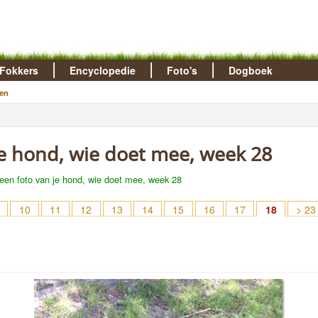
Fokkers
Encyclopedie
Foto's
Dogboek
en
 je hond, wie doet mee, week 28
een foto van je hond, wie doet mee, week 28
10
11
12
13
14
15
16
17
18
> 23