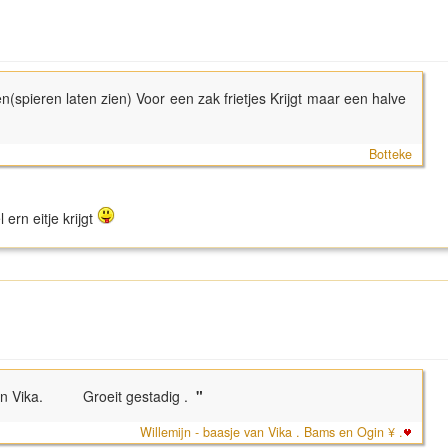
n(spieren laten zien) Voor een zak frietjes Krijgt maar een halve
"
Botteke
 ern eitje krijgt
van Vika. Groeit gestadig .
"
Willemijn - baasje van Vika . Bams en Ogin ¥ .