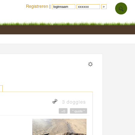
Registreren
|
3 doggies
+0
" quote "