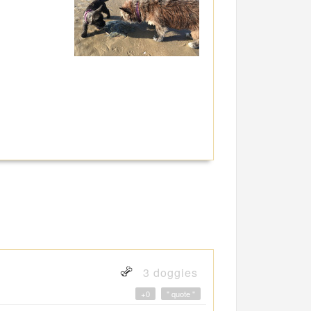
3 doggies
+0
" quote "