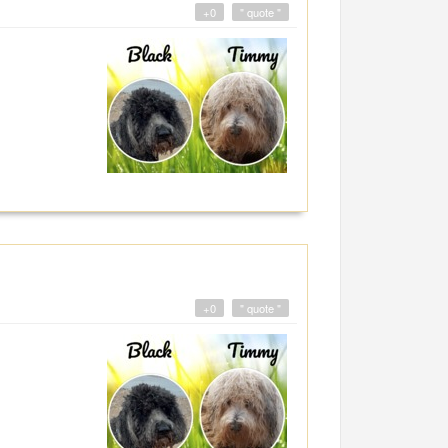
+0
" quote "
+0
" quote "