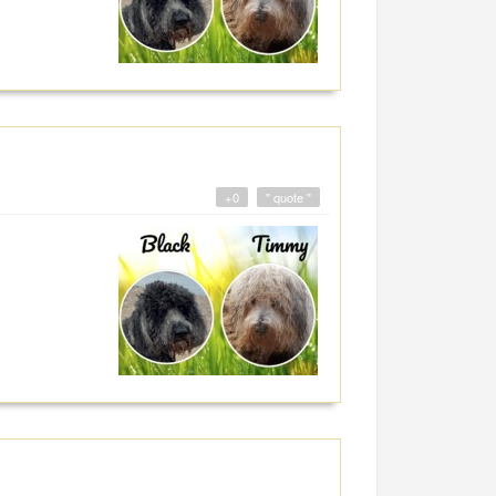
+0
" quote "