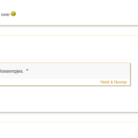
k over
 bloesempjes.
"
Heidi & Noortje