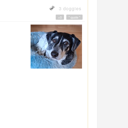
3 doggies
+0
" quote "