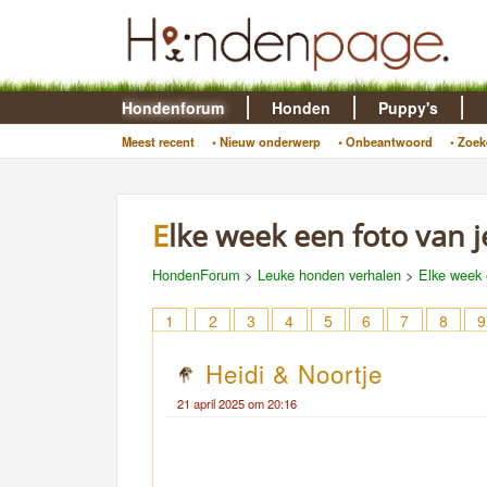
Hondenforum
Honden
Puppy's
Meest recent
• Nieuw onderwerp
• Onbeantwoord
• Zoek
Elke week een foto van
HondenForum
>
Leuke honden verhalen
>
Elke week 
1
2
3
4
5
6
7
8
9
Heidi & Noortje
21 april 2025 om 20:16