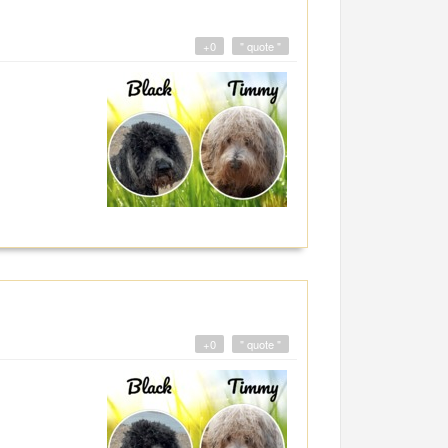
+0
" quote "
+0
" quote "