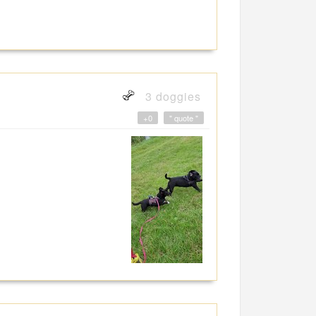
3 doggies
+0
" quote "