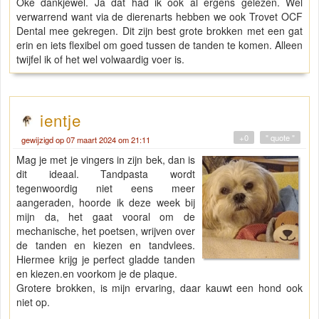
Oke dankjewel. Ja dat had ik ook al ergens gelezen. Wel
verwarrend want via de dierenarts hebben we ook Trovet OCF
Dental mee gekregen. Dit zijn best grote brokken met een gat
erin en iets flexibel om goed tussen de tanden te komen. Alleen
twijfel ik of het wel volwaardig voer is.
ientje
+0
" quote "
gewijzigd op 07 maart 2024 om 21:11
Mag je met je vingers in zijn bek, dan is
dit ideaal. Tandpasta wordt
tegenwoordig niet eens meer
aangeraden, hoorde ik deze week bij
mijn da, het gaat vooral om de
mechanische, het poetsen, wrijven over
de tanden en kiezen en tandvlees.
Hiermee krijg je perfect gladde tanden
en kiezen.en voorkom je de plaque.
Grotere brokken, is mijn ervaring, daar kauwt een hond ook
niet op.