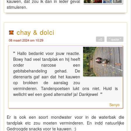
kauwen, dat zou ik dan in ieder geval
stimuleren.
chay & dolci
+0
" quote "
08 maart 2024 om 10:29
"
Hallo bedankt voor jouw reactie.
Bowy had veel tandplak en hij heeft
onder narcose een
gebitsbehandeling gehad. De
dierenarts gaf aan dat het kauwen
op brokken de aanslag zou
verminderen. Tandenpoetsen lukt ons niet. Huid is
wellicht wel een goed alternatief ja! Dankjewel
"
Senyo
Er is ook een soort mondwater voor in de waterbak die
tandplak etc zou moeten verminderen. En indd natuurlijke
Gedroogde snacks voor te kauwen. :)