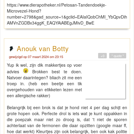
https://www.dierapotheker.nl/Petosan-Tandendoekje-
Microvezel-Hond?
number=2798&gad_source=1&gclid=EAIaIQobChMI_YbQpvDih
AMVnZGDBx34ggK_EAQYAiABEgJMivD_BwE
Anouk van Botty
+0
" quote "
gewijzigd op 07 maart 2024 om 23:15
Yup ik wel, zijn dik makkertjes op voer
advies
Brokken best te doen.
Natvoer daarintegen? bliach zit me een
troep in. (heb een beetje een tik
overgehouden van etikketen lezen met
een allergische rakker)
Belangrijk bij een brok is dat je hond niet 4 per dag schijt en
grote hopen ook. Perfecte drol is iets wat je kunt oppakken in
die poepzak maar niet zo droog is, dat 't niet de sporen
achterlaat van de fermonen die daar opzitten (google maar ff,
hoe dat werkt) Kleurtjes zijn ook belangrijk, ben ook kak politie