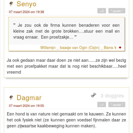
Senyo
+0
" quote "
07 maart 2024 om 19:38
"
Je zou ook de firma kunnen benaderen voor een
kleine zak met de grote brokken….stuur een mail en
vraag ernaar. Een proefzakje…
"
Willemijn _ baasje van Ogin (Ozjin) _ Bams ¥ .
Ja ook gedaan maar daar doen ze niet aan......ze zijn wel bezig
met een proefpakket maar dat is nog niet beschikbaar.....heel
vreemd
3 doggies
Dagmar
+1
" quote "
07 maart 2024 om 19:55
Een hond is van nature niet gemaakt om te kauwen. Ze kunnen
het ook fysiek niet (ze kunnen geen voedsel fijnmalen daar ze
geen zijwaartse kaakbeweging kunnen maken).