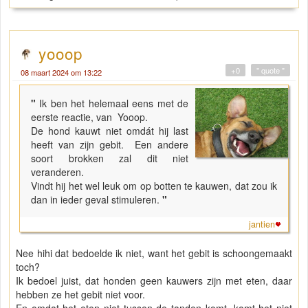
yooop
+0
" quote "
08 maart 2024 om 13:22
"
Ik ben het helemaal eens met de
eerste reactie, van Yooop.
De hond kauwt niet omdát hij last
heeft van zijn gebit. Een andere
soort brokken zal dit niet
veranderen.
Vindt hij het wel leuk om op botten te kauwen, dat zou ik
dan in ieder geval stimuleren.
"
jantien
Nee hihi dat bedoelde ik niet, want het gebit is schoongemaakt
toch?
Ik bedoel juist, dat honden geen kauwers zijn met eten, daar
hebben ze het gebit niet voor.
En omdat het eten niet tussen de tanden komt, komt het niet