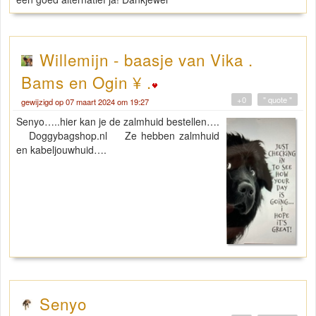
Willemijn - baasje van Vika .
Bams en Ogin ¥ .
+0
" quote "
gewijzigd op 07 maart 2024 om 19:27
Senyo…..hier kan je de zalmhuid bestellen….
Doggybagshop.nl Ze hebben zalmhuid
en kabeljouwhuid….
Senyo