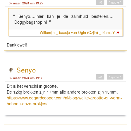
+0
" quote "
07 maart 2024 om 19:27
"
Senyo…..hier kan je de zalmhuid bestellen….
Doggybagshop.nl
"
Willemijn _ baasje van Ogin (Ozjin) _ Bams ¥ .
Dankjewel!
Senyo
+0
" quote "
07 maart 2024 om 19:33
Dit is het verschil in grootte.
De 12kg brokken zijn 17mm alle andere brokken zijn 13mm.
https://www.edgardcooper.com/nl/blog/welke-grootte-en-vorm-
hebben-onze-brokjes/