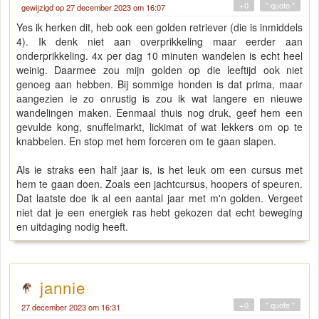
+0
" quote "
gewijzigd op 27 december 2023 om 16:07
Yes ik herken dit, heb ook een golden retriever (die is inmiddels
4). Ik denk niet aan overprikkeling maar eerder aan
onderprikkeling. 4x per dag 10 minuten wandelen is echt heel
weinig. Daarmee zou mijn golden op die leeftijd ook niet
genoeg aan hebben. Bij sommige honden is dat prima, maar
aangezien ie zo onrustig is zou ik wat langere en nieuwe
wandelingen maken. Eenmaal thuis nog druk, geef hem een
gevulde kong, snuffelmarkt, lickimat of wat lekkers om op te
knabbelen. En stop met hem forceren om te gaan slapen.
Als ie straks een half jaar is, is het leuk om een cursus met
hem te gaan doen. Zoals een jachtcursus, hoopers of speuren.
Dat laatste doe ik al een aantal jaar met m'n golden. Vergeet
niet dat je een energiek ras hebt gekozen dat echt beweging
en uitdaging nodig heeft.
jannie
+0
" quote "
27 december 2023 om 16:31