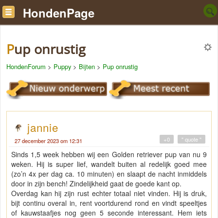
HondenPage
Pup onrustig
HondenForum
>
Puppy
>
Bijten
>
Pup onrustig
jannie
+0
" quote "
27 december 2023 om 12:31
Sinds 1,5 week hebben wij een Golden retriever pup van nu 9
weken. Hij is super lief, wandelt buiten al redelijk goed mee
(zo’n 4x per dag ca. 10 minuten) en slaapt de nacht inmiddels
door in zijn bench! Zindelijkheid gaat de goede kant op.
Overdag kan hij zijn rust echter totaal niet vinden. Hij is druk,
bijt continu overal in, rent voortdurend rond en vindt speeltjes
of kauwstaafjes nog geen 5 seconde interessant. Hem iets