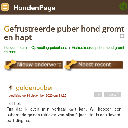
HondenPage
Gefrustreerde puber hond gromt
en hapt
HondenForum
>
Opvoeding puberhond
>
Gefrustreerde puber hond gromt
en hapt
goldenpuber
+0
" quote "
gewijzigd op 14 december 2023 om 19:25
Hoi Hoi,
Fijn dat ik even mijn verhaal kwijt kan. Wij hebben een
puberende golden retriever van bijna 2 jaar. Het is een lieverd,
op 1 ding na...