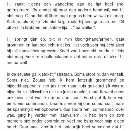
Hij raakt tijdens een wandeling aan de lijn heel snel
gefrustreerd. Bv omdat hij naar een andere hond wil, wat hij
niet mag. Of omdat hij überhaupt ergens heen wil wat niet mag.
Kortom, als hij zijn zin niet krijgt raakt hij snel gefrustreerd. Dit
uit zich in krabben, en laatste tijd.... " aanvallen".
Hij springt dan op, bijt in mijn kleding/hand/armen, gaat
grommen en laat ook echt niet los. Het voelt voor mij echt alsof
hij mij aanvalt/als agressie. Soort van boosheid, omdat hij iets
niet mag. Voor een buitenstaander ziet het er ook uit alsof hij
me aanvalt.
In de situatie ga ik stokstijf stilstaan. Soms stopt hij dan vanzelf.
Soms niet. Zojuist heb ik hem letterlijk grommend en
bijtend/happend in mn jas mee naar huis gesleurd (ik was al
bijna thuis). Misschien niet de juiste manier, maar ik weet soms
ook even niet wat ik ermee aan moet. Eerst gaf ik hem wel
eens een commando. Daar luisterde hij dan soms naar, maar
de spanning bleef opbouwen, dus zodra het ' commando' over
was, ging hij verder met "aanvallen". Ik heb hem op zo'n
moment niet onder controle en voel me bang voor mijn eigen
hond. Daarnaast vind ik het natuurlijk heel vervelend dat hij