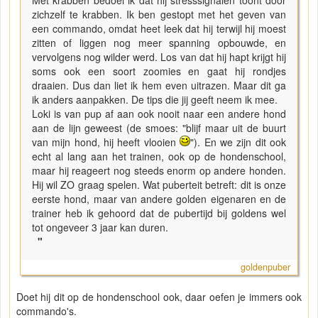
Met krabben bedoel ik dat hij stresssignalen toont door
zichzelf te krabben. Ik ben gestopt met het geven van
een commando, omdat heet leek dat hij terwijl hij moest
zitten of liggen nog meer spanning opbouwde, en
vervolgens nog wilder werd. Los van dat hij hapt krijgt hij
soms ook een soort zoomies en gaat hij rondjes
draaien. Dus dan liet ik hem even uitrazen. Maar dit ga
ik anders aanpakken. De tips die jij geeft neem ik mee.
Loki is van pup af aan ook nooit naar een andere hond
aan de lijn geweest (de smoes: "blijf maar uit de buurt
van mijn hond, hij heeft vlooien
"). En we zijn dit ook
echt al lang aan het trainen, ook op de hondenschool,
maar hij reageert nog steeds enorm op andere honden.
Hij wil ZO graag spelen. Wat puberteit betreft: dit is onze
eerste hond, maar van andere golden eigenaren en de
trainer heb ik gehoord dat de pubertijd bij goldens wel
tot ongeveer 3 jaar kan duren.
"
goldenpuber
Doet hij dit op de hondenschool ook, daar oefen je immers ook
commando's.