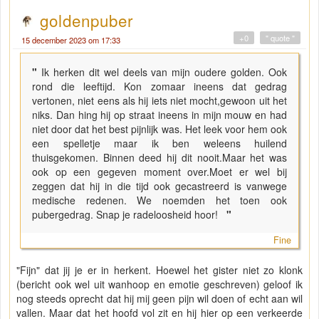
goldenpuber
+0
" quote "
15 december 2023 om 17:33
"
Ik herken dit wel deels van mijn oudere golden. Ook
rond die leeftijd. Kon zomaar ineens dat gedrag
vertonen, niet eens als hij iets niet mocht,gewoon uit het
niks. Dan hing hij op straat ineens in mijn mouw en had
niet door dat het best pijnlijk was. Het leek voor hem ook
een spelletje maar ik ben weleens huilend
thuisgekomen. Binnen deed hij dit nooit.Maar het was
ook op een gegeven moment over.Moet er wel bij
zeggen dat hij in die tijd ook gecastreerd is vanwege
medische redenen. We noemden het toen ook
pubergedrag. Snap je radeloosheid hoor!
"
Fine
"Fijn" dat jij je er in herkent. Hoewel het gister niet zo klonk
(bericht ook wel uit wanhoop en emotie geschreven) geloof ik
nog steeds oprecht dat hij mij geen pijn wil doen of echt aan wil
vallen. Maar dat het hoofd vol zit en hij hier op een verkeerde