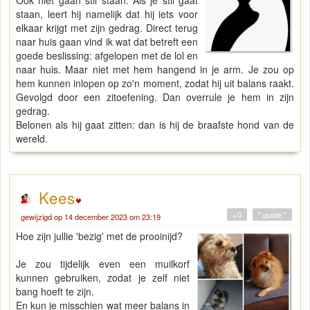
Ook niet gaan stil staan. Als je stil gaat
staan, leert hij namelijk dat hij iets voor
elkaar krijgt met zijn gedrag. Direct terug
naar huis gaan vind ik wat dat betreft een
goede beslissing: afgelopen met de lol en
naar huis. Maar niet met hem hangend in je arm. Je zou op
hem kunnen inlopen op zo'n moment, zodat hij uit balans raakt.
Gevolgd door een zitoefening. Dan overrule je hem in zijn
gedrag.
Belonen als hij gaat zitten: dan is hij de braafste hond van de
wereld.
Kees
+0
" quote "
gewijzigd op 14 december 2023 om 23:19
Hoe zijn jullie 'bezig' met de prooinijd?
Je zou tijdelijk even een muilkorf
kunnen gebruiken, zodat je zelf niet
bang hoeft te zijn.
En kun je misschien wat meer balans in