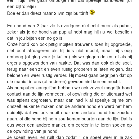
een bijtrolletje)
Doe er dan direct maar 2 ivm zijn buitdrift
-
Een hond van 2 jaar zie ik overigens niet echt meer als puber,
zeker als je de hond van pup af hebt mag hij nu wel beseffen
dat in jou bijten een no go is.
Onze hond kon ook pittig inbijten trouwens toen hij opgroeide,
niet echt afreageren als hij iets niet mocht, maar hij vloog
omhoog (of ging voor je kuiten) als we gingen dollen, of als hij
ergens opgewonden van raakte. Dat was dan ook einde spel,
terug naar een zit en even rustig proberen te laten volgen, dat
belonen en weer rustig verder. Hij moest gaan begrijpen dat op
die manier in ons (of anderen) gewoon niet kon en mocht.
Als pup/puber aangelijnd hebben we ook zoveel mogelijk hond
contact aan de lijn vermeden, of opwinding die er uiteraard wel
was tijdens opgroeien, maar dan had ik al speeltje bij me om
onszelf leuker te maken dan de andere hond en werd het hem
duidelijk dat we ook nooit naar een andere hond toe zouden
gaan, of die hond bij hem zou komen buurten aan de lijn. Dat is
dus weer een andere manier, om eerder in te leren spelen op
de opwinding van je hond.
Je speelt even, en ruilt dan zodat jij de speel weer in je zak