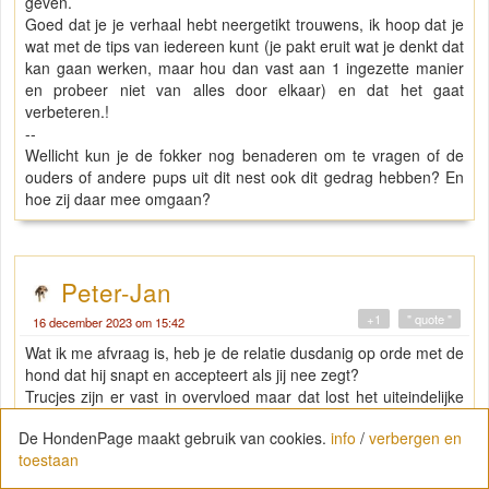
geven.
Goed dat je je verhaal hebt neergetikt trouwens, ik hoop dat je
wat met de tips van iedereen kunt (je pakt eruit wat je denkt dat
kan gaan werken, maar hou dan vast aan 1 ingezette manier
en probeer niet van alles door elkaar) en dat het gaat
verbeteren.!
--
Wellicht kun je de fokker nog benaderen om te vragen of de
ouders of andere pups uit dit nest ook dit gedrag hebben? En
hoe zij daar mee omgaan?
Peter-Jan
+1
" quote "
16 december 2023 om 15:42
Wat ik me afvraag is, heb je de relatie dusdanig op orde met de
hond dat hij snapt en accepteert als jij nee zegt?
Trucjes zijn er vast in overvloed maar dat lost het uiteindelijke
probleem niet op.
De HondenPage maakt gebruik van cookies.
info
/
verbergen en
toestaan