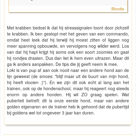
Blondie
Met krabben bedoel ik dat hij stresssignalen toont door zichzelf
te krabben. Ik ben gestopt met het geven van een commando,
omdat heet leek dat hij terwijl hij moest zitten of liggen nog
meer spanning opbouwde, en vervolgens nog wilder werd. Los
van dat hij hapt krijgt hij soms ook een soort zoomies en gaat
hij rondjes draaien. Dus dan liet ik hem even uitrazen. Maar dit
ga ik anders aanpakken. De tips die jij geeft neem ik mee.
Loki is van pup af aan ook nooit naar een andere hond aan de
lijn geweest (de smoes: "blijf maar uit de buurt van mijn hond,
hij heeft vlooien ;)"). En we zijn dit ook echt al lang aan het
trainen, ook op de hondenschool, maar hij reageert nog steeds
enorm op andere honden. Hij wil ZO graag spelen. Wat
puberteit betreft: dit is onze eerste hond, maar van andere
golden eigenaren en de trainer heb ik gehoord dat de pubertijd
bij goldens wel tot ongeveer 3 jaar kan duren.