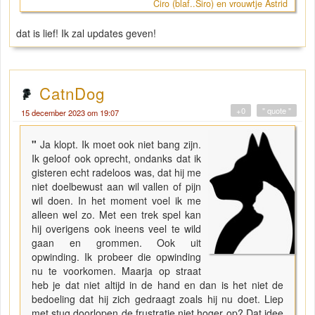
Ciro (blaf..Siro) en vrouwtje Astrid
dat is lief! Ik zal updates geven!
CatnDog
+0
" quote "
15 december 2023 om 19:07
"
Ja klopt. Ik moet ook niet bang zijn.
Ik geloof ook oprecht, ondanks dat ik
gisteren echt radeloos was, dat hij me
niet doelbewust aan wil vallen of pijn
wil doen. In het moment voel ik me
alleen wel zo. Met een trek spel kan
hij overigens ook ineens veel te wild
gaan en grommen. Ook uit
opwinding. Ik probeer die opwinding
nu te voorkomen. Maarja op straat
heb je dat niet altijd in de hand en dan is het niet de
bedoeling dat hij zich gedraagt zoals hij nu doet. Liep
met stug doorlopen de frustratie niet hoger op? Dat idee