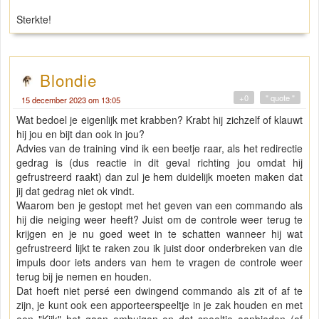
Sterkte!
Blondie
+0
" quote "
15 december 2023 om 13:05
Wat bedoel je eigenlijk met krabben? Krabt hij zichzelf of klauwt
hij jou en bijt dan ook in jou?
Advies van de training vind ik een beetje raar, als het redirectie
gedrag is (dus reactie in dit geval richting jou omdat hij
gefrustreerd raakt) dan zul je hem duidelijk moeten maken dat
jij dat gedrag niet ok vindt.
Waarom ben je gestopt met het geven van een commando als
hij die neiging weer heeft? Juist om de controle weer terug te
krijgen en je nu goed weet in te schatten wanneer hij wat
gefrustreerd lijkt te raken zou ik juist door onderbreken van die
impuls door iets anders van hem te vragen de controle weer
terug bij je nemen en houden.
Dat hoeft niet persé een dwingend commando als zit of af te
zijn, je kunt ook een apporteerspeeltje in je zak houden en met
een "Kijk" het gaan ombuigen en dat speeltje aanbieden (of