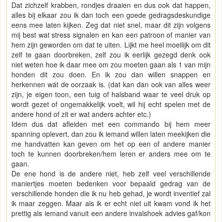
Dat zichzelf krabben, rondjes draaien en dus ook dat happen,
alles bij elkaar zou ik dan toch een goede gedragsdeskundige
eens mee laten kijken. Zeg dat niet snel, maar dit zijn volgens
mij best wat stress signalen en kan een patroon of manier van
hem zijn geworden om dat te uiten. Lijkt me heel moeilijk om dit
zelf te gaan doorbreken, zelf zou ik eerlijk gezegd denk ook
niet weten hoe ik daar mee om zou moeten gaan als 1 van mijn
honden dit zou doen. En ik zou dan willen snappen en
herkennen wát de oorzaak is. (dat kan dan ook van alles weer
zijn, je eigen toon, een tuig of halsband waar te veel druk op
wordt gezet of ongemakkelijk voelt, wil hij echt spelen met de
andere hond of zit er wat anders achter etc.)
Idem dus dat afleiden met een commando bij hem meer
spanning oplevert, dan zou ik iemand willen laten meekijken die
me handvatten kan geven om het op een of andere manier
toch te kunnen doorbreken/hem leren er anders mee om te
gaan.
De ene hond is de andere niet, heb zelf veel verschillende
maniertjes moeten bedenken voor bepaald gedrag van de
verschillende honden die ik nu heb gehad, je wordt inventief zal
ik maar zeggen. Maar als ik er echt niet uit kwam vond ik het
prettig als iemand vanuit een andere invalshoek advies gaf/kon