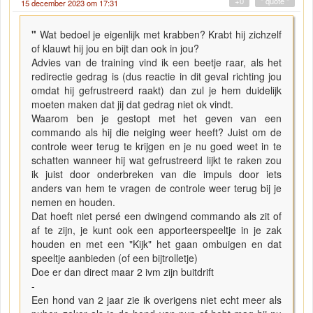
+0
" quote "
15 december 2023 om 17:31
"
Wat bedoel je eigenlijk met krabben? Krabt hij zichzelf
of klauwt hij jou en bijt dan ook in jou?
Advies van de training vind ik een beetje raar, als het
redirectie gedrag is (dus reactie in dit geval richting jou
omdat hij gefrustreerd raakt) dan zul je hem duidelijk
moeten maken dat jij dat gedrag niet ok vindt.
Waarom ben je gestopt met het geven van een
commando als hij die neiging weer heeft? Juist om de
controle weer terug te krijgen en je nu goed weet in te
schatten wanneer hij wat gefrustreerd lijkt te raken zou
ik juist door onderbreken van die impuls door iets
anders van hem te vragen de controle weer terug bij je
nemen en houden.
Dat hoeft niet persé een dwingend commando als zit of
af te zijn, je kunt ook een apporteerspeeltje in je zak
houden en met een "Kijk" het gaan ombuigen en dat
speeltje aanbieden (of een bijtrolletje)
Doe er dan direct maar 2 ivm zijn buitdrift
-
Een hond van 2 jaar zie ik overigens niet echt meer als