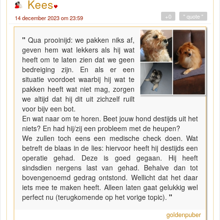
Kees
+0
" quote "
14 december 2023 om 23:59
"
Qua prooinijd: we pakken niks af,
geven hem wat lekkers als hij wat
heeft om te laten zien dat we geen
bedreiging zijn. En als er een
situatie voordoet waarbij hij wat te
pakken heeft wat niet mag, zorgen
we altijd dat hij dit uit zichzelf ruilt
voor bijv een bot.
En wat naar om te horen. Beet jouw hond destijds uit het
niets? En had hij/zij een probleem met de heupen?
We zullen toch eens een medische check doen. Wat
betreft de blaas in de lies: hiervoor heeft hij destijds een
operatie gehad. Deze is goed gegaan. Hij heeft
sindsdien nergens last van gehad. Behalve dan tot
bovengenoemd gedrag ontstond. Wellicht dat het daar
iets mee te maken heeft. Alleen laten gaat gelukkig wel
perfect nu (terugkomende op het vorige topic).
"
goldenpuber