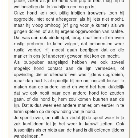
puber, zeker als je de hond van pup af hebt mag hij nu
wel beseffen dat in jou bijten een no go is.
Onze hond kon ook pittig inbijten trouwens toen hij
opgroeide, niet echt afreageren als hij iets niet mocht,
maar hij vloog omhoog (of ging voor je kuiten) als we
gingen dollen, of als hij ergens opgewonden van raakte.
Dat was dan ook einde spel, terug naar een zit en even
rustig proberen te laten volgen, dat belonen en weer
rustig verder. Hij moest gaan begrijpen dat op die
manier in ons (of anderen) gewoon niet kon en mocht.
Als pup/puber aangelijnd hebben we ook zoveel
mogelijk hond contact aan de lijn vermeden, of
opwinding die er uiteraard wel was tijdens opgroeien,
maar dan had ik al speeltje bij me om onszelf leuker te
maken dan de andere hond en werd het hem duidelijk
dat we ook nooit naar een andere hond toe zouden
gaan, of die hond bij hem zou komen buurten aan de
lijn. Dat is dus weer een andere manier, om eerder in te
leren spelen op de opwinding van je hond.
Je speelt even, en ruilt dan zodat jij de speel weer in je
zak kunt doen tot je het weer in kan/wil zetten. Ook
tussentijds als er niets aan de hand is dit oefenen tijdens
wandelingen.
"