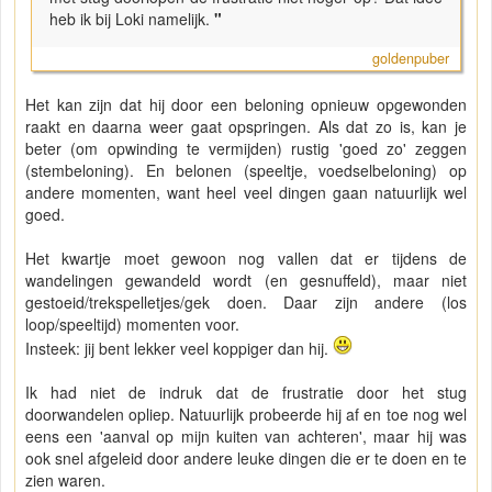
heb ik bij Loki namelijk.
"
goldenpuber
Het kan zijn dat hij door een beloning opnieuw opgewonden
raakt en daarna weer gaat opspringen. Als dat zo is, kan je
beter (om opwinding te vermijden) rustig 'goed zo' zeggen
(stembeloning). En belonen (speeltje, voedselbeloning) op
andere momenten, want heel veel dingen gaan natuurlijk wel
goed.
Het kwartje moet gewoon nog vallen dat er tijdens de
wandelingen gewandeld wordt (en gesnuffeld), maar niet
gestoeid/trekspelletjes/gek doen. Daar zijn andere (los
loop/speeltijd) momenten voor.
Insteek: jij bent lekker veel koppiger dan hij.
Ik had niet de indruk dat de frustratie door het stug
doorwandelen opliep. Natuurlijk probeerde hij af en toe nog wel
eens een 'aanval op mijn kuiten van achteren', maar hij was
ook snel afgeleid door andere leuke dingen die er te doen en te
zien waren.