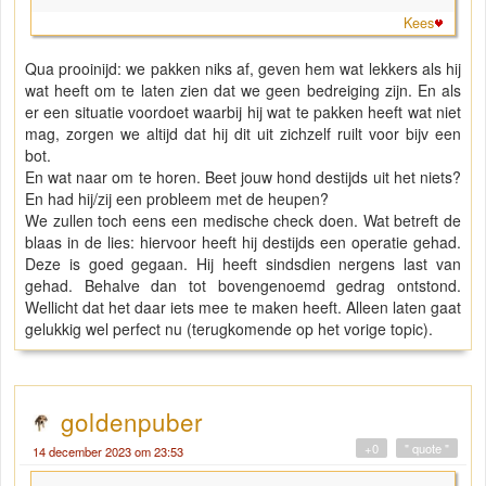
Kees
Qua prooinijd: we pakken niks af, geven hem wat lekkers als hij
wat heeft om te laten zien dat we geen bedreiging zijn. En als
er een situatie voordoet waarbij hij wat te pakken heeft wat niet
mag, zorgen we altijd dat hij dit uit zichzelf ruilt voor bijv een
bot.
En wat naar om te horen. Beet jouw hond destijds uit het niets?
En had hij/zij een probleem met de heupen?
We zullen toch eens een medische check doen. Wat betreft de
blaas in de lies: hiervoor heeft hij destijds een operatie gehad.
Deze is goed gegaan. Hij heeft sindsdien nergens last van
gehad. Behalve dan tot bovengenoemd gedrag ontstond.
Wellicht dat het daar iets mee te maken heeft. Alleen laten gaat
gelukkig wel perfect nu (terugkomende op het vorige topic).
goldenpuber
+0
" quote "
14 december 2023 om 23:53