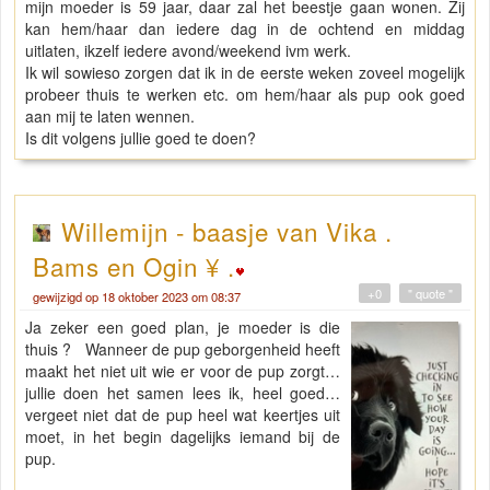
mijn moeder is 59 jaar, daar zal het beestje gaan wonen. Zij
kan hem/haar dan iedere dag in de ochtend en middag
uitlaten, ikzelf iedere avond/weekend ivm werk.
Ik wil sowieso zorgen dat ik in de eerste weken zoveel mogelijk
probeer thuis te werken etc. om hem/haar als pup ook goed
aan mij te laten wennen.
Is dit volgens jullie goed te doen?
Willemijn - baasje van Vika .
Bams en Ogin ¥ .
+0
" quote "
gewijzigd op 18 oktober 2023 om 08:37
Ja zeker een goed plan, je moeder is die
thuis ? Wanneer de pup geborgenheid heeft
maakt het niet uit wie er voor de pup zorgt…
jullie doen het samen lees ik, heel goed…
vergeet niet dat de pup heel wat keertjes uit
moet, in het begin dagelijks iemand bij de
pup.