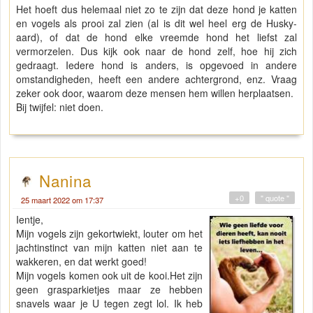
Het hoeft dus helemaal niet zo te zijn dat deze hond je katten
en vogels als prooi zal zien (al is dit wel heel erg de Husky-
aard), of dat de hond elke vreemde hond het liefst zal
vermorzelen. Dus kijk ook naar de hond zelf, hoe hij zich
gedraagt. Iedere hond is anders, is opgevoed in andere
omstandigheden, heeft een andere achtergrond, enz. Vraag
zeker ook door, waarom deze mensen hem willen herplaatsen.
Bij twijfel: niet doen.
Nanina
+0
" quote "
25 maart 2022 om 17:37
Ientje,
Mijn vogels zijn gekortwiekt, louter om het
jachtinstinct van mijn katten niet aan te
wakkeren, en dat werkt goed!
Mijn vogels komen ook uit de kooi.Het zijn
geen grasparkietjes maar ze hebben
snavels waar je U tegen zegt lol. Ik heb