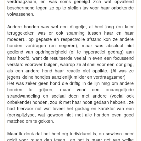
verdraagzaam, en was soms geneigd zich wat opvallend
beschermend tegen ze op te stellen tav voor haar onbekende
volwassenen.
Andere honden was wel een dingetje, al heel jong (en later
teruggekeken was er ook spanning tussen haar en haar
moeder).. op gepaste en respectvolle afstand kon ze andere
honden verdragen (en negeren), maar was absoluut niet
gediend van opdringerigheid (of te hyperactief gedrag) aan
haar hoofd, want dit resulteerde veelal in even een focussend
verstard voorover buigen, waarop ze al snel voor een oor ging,
als een andere hond haar reactie niet oppikte. (Al was ze
jegens kleine hondjes aanzienlijk milder en verdraagzamer)
Het was zeker geen hond die driftig in de lijn hing om andere
honden te grijpen, maar voor een onaangelijnde
strandwandeling en sociaal doen met andere (veelal ook
onbekende) honden, zou ik met haar nooit gedaan hebben.. ze
had hiervoor net wat teveel het gedrag en karakter van een
(oer)spitztype, wat gewoon niet met alle honden even goed
matched om te gokken.
Maar ik denk dat het heel erg individueel is, en sowieso meer
geldt voor reuen dan teven.. en het is maar net van welke