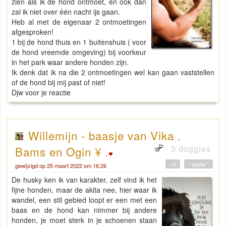
zien als ik de hond ontmoet, en ook dan
zal ik niet over één nacht ijs gaan.
Heb al met de eigenaar 2 ontmoetingen
afgesproken!
1 bij de hond thuis en 1 buitenshuis ( voor
de hond vreemde omgeving) bij voorkeur
in het park waar andere honden zijn.
Ik denk dat ik na die 2 ontmoetingen wel kan gaan vaststellen
of de hond bij mij past of niet!
Djw voor je reactie
Willemijn - baasje van Vika .
3 doggies
Bams en Ogin ¥ .
+0
" quote "
gewijzigd op 25 maart 2022 om 16:26
De husky ken ik van karakter, zelf vind ik het
fijne honden, maar de akita nee, hier waar ik
wandel, een stil gebied loopt er een met een
baas en de hond kan nimmer bij andere
honden, je moet sterk in je schoenen staan