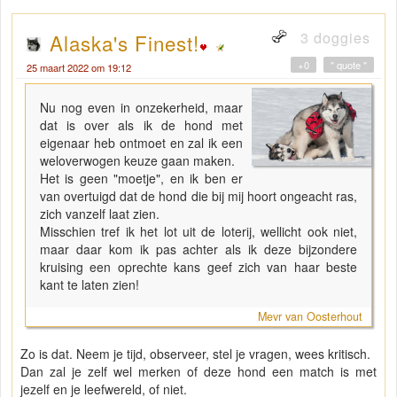
3 doggies
Alaska's Finest!
+0
" quote "
25 maart 2022 om 19:12
Nu nog even in onzekerheid, maar
dat is over als ik de hond met
eigenaar heb ontmoet en zal ik een
weloverwogen keuze gaan maken.
Het is geen "moetje", en ik ben er
van overtuigd dat de hond die bij mij hoort ongeacht ras,
zich vanzelf laat zien.
Misschien tref ik het lot uit de loterij, wellicht ook niet,
maar daar kom ik pas achter als ik deze bijzondere
kruising een oprechte kans geef zich van haar beste
kant te laten zien!
Mevr van Oosterhout
Zo is dat. Neem je tijd, observeer, stel je vragen, wees kritisch.
Dan zal je zelf wel merken of deze hond een match is met
jezelf en je leefwereld, of niet.