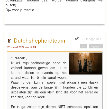
buitenkatten moeten gaan worden (komen overigens wel
buiten)
Djw voor je reactie
3 doggies
Dutchshepherdteam
+1
" quote "
25 maart 2022 om 17:24
"
Pascale,
Ik wil mijn toekomstige hond de
vrijheid kunnen geven om uit te
kunnen dollen 's avonds op het
strand waar ik 10 min vanaf woon.
Waar honden kunnen spelen met elkaar ( een Husky
desgewenst aan de lange lijn ) honden die zo blij en
uitgelaten zijn als een klein kind die voor het eerst de
zee ziet, keer op keer!
En ik ga zeker mijn dieren NIET scheiden/ opsluiten