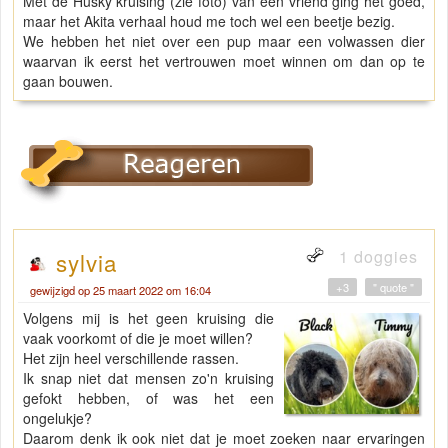
Met de Husky kruising (zie foto) van een vriend ging het goed,
maar het Akita verhaal houd me toch wel een beetje bezig.
We hebben het niet over een pup maar een volwassen dier
waarvan ik eerst het vertrouwen moet winnen om dan op te
gaan bouwen.
1 doggies
sylvia
+3
" quote "
gewijzigd op 25 maart 2022 om 16:04
Volgens mij is het geen kruising die
vaak voorkomt of die je moet willen?
Het zijn heel verschillende rassen.
Ik snap niet dat mensen zo'n kruising
gefokt hebben, of was het een
ongelukje?
Daarom denk ik ook niet dat je moet zoeken naar ervaringen