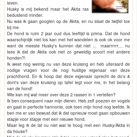
leven.
Husky is mij bekend maar het Akita ras
beduidend minder.
Nu was ik gaan googlen op de Akita, en nu slaat de twijfel toe
bij me.
De hond is ruim 2 jaar oud dus leeftijd is prima. Dat de hond
waarschijnlijk niet los kan met het wandelen is ook ok voor me
want de meeste Husky's kunnen dat niet ... maarrrrrr.... nu
lees ik dat de Akita ook niet zo geweldig scoort met andere
honden?!
Ik weet nog weinig nu van deze kruising en heb uiteraard de
nodige vragen voor de nog huidige eigenaar van deze
prachthond. En ik hoop dat deze eigenaar oprecht de do's &
dont's van deze kruising op tafel legt voor me, in het belang
van de hond!
Wie kan mij wat meer over deze 2 rassen in 1 vertellen?
Ik ben consequent naar mijn dieren. Heb zelf poezen en vogels
en gaat in perfecte harmonie, ook toen mijn hond nog leefde. Ik
ben me er van bewust dat ik dat opnieuw moet gaan opbouwen
stapje voor stapje met een nieuwe hond.
Maar leg ik de lat nu niet wat te hoog met een Husky/Akita in
da house?