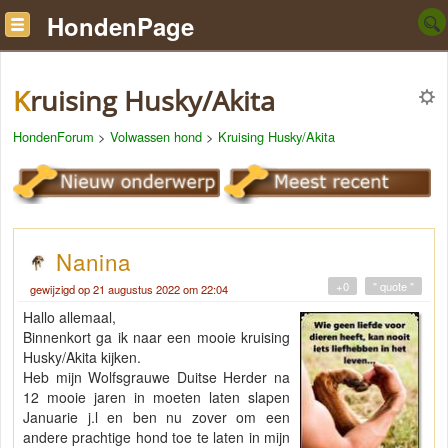
HondenPage
Kruising Husky/Akita
HondenForum
>
Volwassen hond
>
Kruising Husky/Akita
Nanina
+0
" quote "
gewijzigd op 21 augustus 2022 om 22:04
Hallo allemaal,
Binnenkort ga ik naar een mooie kruising
Husky/Akita kijken.
Heb mijn Wolfsgrauwe Duitse Herder na
12 mooie jaren in moeten laten slapen
Januarie j.l en ben nu zover om een
andere prachtige hond toe te laten in mijn