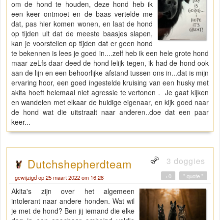
om de hond te houden, deze hond heb ik
een keer ontmoet en de baas vertelde me
dat, pas hier komen wonen, en laat de hond
op tijden uit dat de meeste baasjes slapen,
kan je voorstellen op tijden dat er geen hond
te bekennen is lees je goed in....zelf heb ik een hele grote hond
maar zeLfs daar deed de hond lelijk tegen, ik had de hond ook
aan de lijn en een behoorlijke afstand tussen ons in...dat is mijn
ervaring hoor, een goed ingestelde kruising van een husky met
akita hoeft helemaal niet agressie te vertonen . Je gaat kijken
en wandelen met elkaar de huidige eigenaar, en kijk goed naar
de hond wat die uitstraalt naar anderen..doe dat een paar
keer...
3 doggies
Dutchshepherdteam
+0
" quote "
gewijzigd op 25 maart 2022 om 16:28
Akita's zijn over het algemeen
intolerant naar andere honden. Wat wil
je met de hond? Ben jij iemand die elke