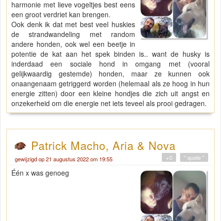
harmonie met lieve vogeltjes best eens
een groot verdriet kan brengen.
Ook denk ik dat met best veel huskies
de strandwandeling met random
andere honden, ook wel een beetje in
potentie de kat aan het spek binden is.. want de husky is
inderdaad een sociale hond in omgang met (vooral
gelijkwaardig gestemde) honden, maar ze kunnen ook
onaangenaam getriggerd worden (helemaal als ze hoog in hun
energie zitten) door een kleine hondjes die zich uit angst en
onzekerheid om die energie net iets teveel als prooi gedragen.
Patrick Macho, Aria & Nova
+0
" quote "
gewijzigd op 21 augustus 2022 om 19:55
Één x was genoeg