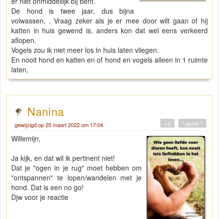
er niet onmiddellijk bij bent.
De hond is twee jaar, dus bijna
volwassen, . Vraag zeker als je er mee door wilt gaan of hij
katten in huis gewend is, anders kon dat wel eens verkeerd
aflopen.
Vogels zou ik niet meer los in huis laten vliegen.
En nooit hond en katten en of hond en vogels alleen in 1 ruimte
laten,
Nanina
+0
" quote "
gewijzigd op 25 maart 2022 om 17:04
Willemijn,
Ja kijk, en dat wil ik pertinent niet!
Dat je "ogen in je rug" moet hebben om
"ontspannen" te lopen/wandelen met je
hond. Dat is een no go!
Djw voor je reactie