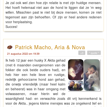
Je zal ook wel zien hoe zijn relatie is met zijn huidige mensen.
Het hoeft helemaal niet aan de hond te liggen dat ze 'm weg
willen. Misschien past ie niet bij deze mensen, komen ze niet
tegemoet aan zijn behoeften. Of zijn er heel andere redenen
voor herplaatsing.
Succes!
Patrick Macho, Aria & Nova
+0
" quote "
21 augustus 2022 om 19:39
Ik heb 12 jaar een husky X Akita gehad
(met 6 maanden overgenomen van de
fokker die ook beide ouders had), en
heb hier een hele lieve en rustige,
redelijk gehoorzame hond aan gehad,
die onwijs vriendelijk (maar heel kalm
en beheerst) was in haar omgang met
volwassenen, maar hierin wel de
waardigheid had- en verwachte zoals dit vrij kenmerkend is
voor de Akita.. jegens kleine mensjes was ze ongekend lief en