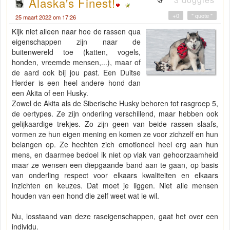
Alaska's Finest!
+0
" quote "
25 maart 2022 om 17:26
Kijk niet alleen naar hoe de rassen qua
eigenschappen zijn naar de
buitenwereld toe (katten, vogels,
honden, vreemde mensen,...), maar of
de aard ook bij jou past. Een Duitse
Herder is een heel andere hond dan
een Akita of een Husky.
Zowel de Akita als de Siberische Husky behoren tot rasgroep 5,
de oertypes. Ze zijn onderling verschillend, maar hebben ook
gelijkaardige trekjes. Zo zijn geen van beide rassen slaafs,
vormen ze hun eigen mening en komen ze voor zichzelf en hun
belangen op. Ze hechten zich emotioneel heel erg aan hun
mens, en daarmee bedoel ik niet op vlak van gehoorzaamheid
maar ze wensen een diepgaande band aan te gaan, op basis
van onderling respect voor elkaars kwaliteiten en elkaars
inzichten en keuzes. Dat moet je liggen. Niet alle mensen
houden van een hond die zelf weet wat ie wil.
Nu, losstaand van deze raseigenschappen, gaat het over een
individu.