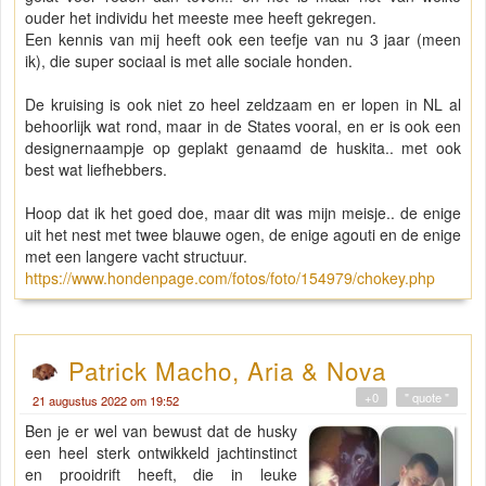
ouder het individu het meeste mee heeft gekregen.
Een kennis van mij heeft ook een teefje van nu 3 jaar (meen
ik), die super sociaal is met alle sociale honden.
De kruising is ook niet zo heel zeldzaam en er lopen in NL al
behoorlijk wat rond, maar in de States vooral, en er is ook een
designernaampje op geplakt genaamd de huskita.. met ook
best wat liefhebbers.
Hoop dat ik het goed doe, maar dit was mijn meisje.. de enige
uit het nest met twee blauwe ogen, de enige agouti en de enige
met een langere vacht structuur.
https://www.hondenpage.com/fotos/foto/154979/chokey.php
Patrick Macho, Aria & Nova
+0
" quote "
21 augustus 2022 om 19:52
Ben je er wel van bewust dat de husky
een heel sterk ontwikkeld jachtinstinct
en prooidrift heeft, die in leuke