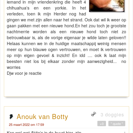
iemand in mijn vriendenkring die heeft 4
chihuahua's en een yorkie. In het
verleden, toen ik mijn Herder nog had
gingen we met zijn allen naar het strand. Ook dat wil ik weer op
gaan pakken met een nieuwe hond.En het zou toch je grootste
nachtmerrie worden als een nieuwe hond toch niet zo
betrouwbaar is, als de vorige eigenaar je wilde laten geloven!!
Helaas kunnen we in de huidige maatschappij weinig mensen
meer op hun blauwe ogen vertrouwen, en moet ik vertrouwen
op mijn eigen gevoel & inzicht! En idd .... ook ik laat mijn
beesten niet los bij elkaar zonder mijn aanwezigheid... no
worries
Djw voor je reactie
3 doggies
Anouk van Botty
+0
" quote "
25 maart 2022 om 17:59
Ken wel wat Akita's in de buurt hier, zijn