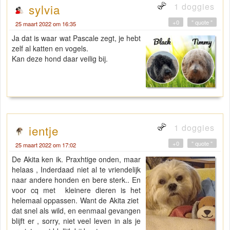
1 doggies
sylvia
+0
" quote "
25 maart 2022 om 16:35
Ja dat is waar wat Pascale zegt, je hebt
zelf al katten en vogels.
Kan deze hond daar veilig bij.
1 doggies
ientje
+0
" quote "
25 maart 2022 om 17:02
De Akita ken ik. Praxhtige onden, maar
helaas , Inderdaad niet al te vriendelijk
naar andere honden en bere sterk.. En
voor cq met kleinere dieren is het
helemaal oppassen. Want de Akita ziet
dat snel als wild, en eenmaal gevangen
blijft er , sorry, niet veel leven in als je