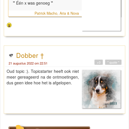
"
Één x was genoeg
"
Patrick Macho, Aria & Nova
Dobber †
+0
" quote "
21 augustus 2022 om 22:51
Oud topic :). Topicstarter heeft ook niet
meer gereageerd na de ontmoetingen,
dus geen idee hoe het is afgelopen.