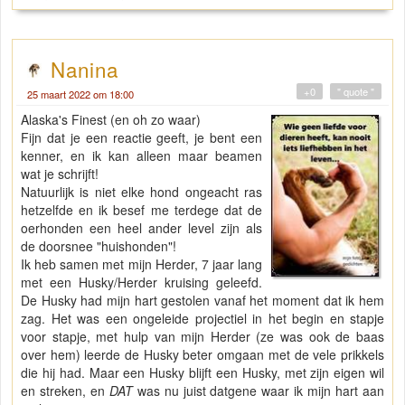
Nanina
+0
" quote "
25 maart 2022 om 18:00
Alaska's Finest (en oh zo waar)
Fijn dat je een reactie geeft, je bent een
kenner, en ik kan alleen maar beamen
wat je schrijft!
Natuurlijk is niet elke hond ongeacht ras
hetzelfde en ik besef me terdege dat de
oerhonden een heel ander level zijn als
de doorsnee "huishonden"!
Ik heb samen met mijn Herder, 7 jaar lang
met een Husky/Herder kruising geleefd.
De Husky had mijn hart gestolen vanaf het moment dat ik hem
zag. Het was een ongeleide projectiel in het begin en stapje
voor stapje, met hulp van mijn Herder (ze was ook de baas
over hem) leerde de Husky beter omgaan met de vele prikkels
die hij had. Maar een Husky blijft een Husky, met zijn eigen wil
en streken, en
DAT
was nu juist datgene waar ik mijn hart aan