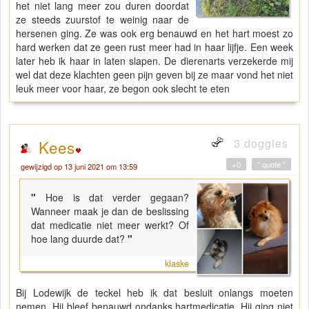
het niet lang meer zou duren doordat
ze steeds zuurstof te weinig naar de
hersenen ging. Ze was ook erg benauwd en het hart moest zo
hard werken dat ze geen rust meer had in haar lijfje. Een week
later heb ik haar in laten slapen. De dierenarts verzekerde mij
wel dat deze klachten geen pijn geven bij ze maar vond het niet
leuk meer voor haar, ze begon ook slecht te eten
3 doggies
Kees
+0
" quote "
gewijzigd op 13 juni 2021 om 13:59
"
Hoe is dat verder gegaan?
Wanneer maak je dan de beslissing
dat medicatie niet meer werkt? Of
hoe lang duurde dat?
"
klaske
Bij Lodewijk de teckel heb ik dat besluit onlangs moeten
nemen. Hij bleef benauwd ondanks hartmedicatie. Hij ging niet