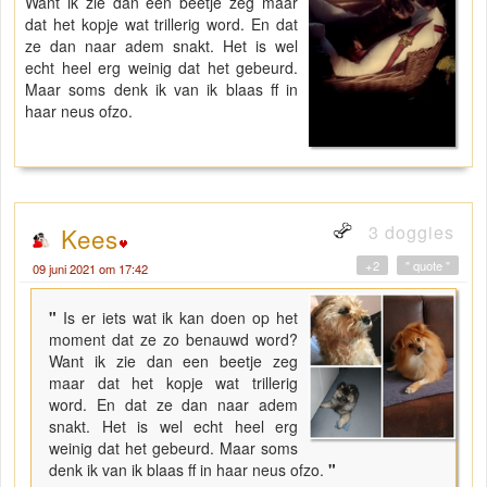
Want ik zie dan een beetje zeg maar
dat het kopje wat trillerig word. En dat
ze dan naar adem snakt. Het is wel
echt heel erg weinig dat het gebeurd.
Maar soms denk ik van ik blaas ff in
haar neus ofzo.
3 doggies
Kees
+2
" quote "
09 juni 2021 om 17:42
"
Is er iets wat ik kan doen op het
moment dat ze zo benauwd word?
Want ik zie dan een beetje zeg
maar dat het kopje wat trillerig
word. En dat ze dan naar adem
snakt. Het is wel echt heel erg
weinig dat het gebeurd. Maar soms
denk ik van ik blaas ff in haar neus ofzo.
"