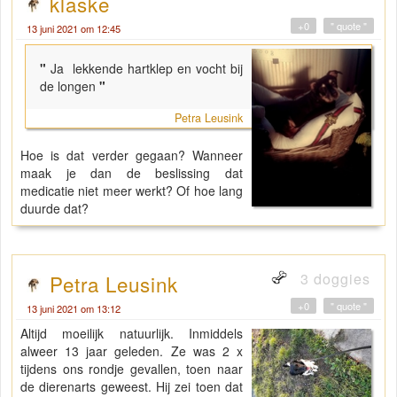
klaske
+0
" quote "
13 juni 2021 om 12:45
"
Ja lekkende hartklep en vocht bij
de longen
"
Petra Leusink
Hoe is dat verder gegaan? Wanneer
maak je dan de beslissing dat
medicatie niet meer werkt? Of hoe lang
duurde dat?
3 doggies
Petra Leusink
+0
" quote "
13 juni 2021 om 13:12
Altijd moeilijk natuurlijk. Inmiddels
alweer 13 jaar geleden. Ze was 2 x
tijdens ons rondje gevallen, toen naar
de dierenarts geweest. Hij zei toen dat