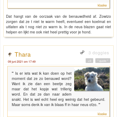
klaske
Dat hangt van de oorzaak van de benauwdheid af. Zowizo
zorgen dat ze t niet te warm heeft, eventueel een koelmat en
uitlaten als t nog niet zo warm is. In de neus blazen gaat niet
helpen en lijkt me ook niet heel prettig voor je hond.
3 doggies
Thara
+0
" quote "
09 juni 2021 om 17:49
"
Is er iets wat ik kan doen op het
moment dat ze zo benauwd word?
Want ik zie dan een beetje zeg
maar dat het kopje wat trillerig
word. En dat ze dan naar adem
snakt. Het is wel echt heel erg weinig dat het gebeurd.
Maar soms denk ik van ik blaas ff in haar neus ofzo.
"
klaske