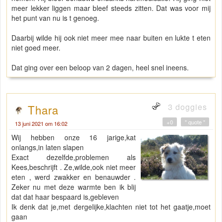
meer lekker liggen maar bleef steeds zitten. Dat was voor mij
het punt van nu is t genoeg.
Daarbij wilde hij ook niet meer mee naar buiten en lukte t eten
niet goed meer.
Dat ging over een beloop van 2 dagen, heel snel ineens.
3 doggies
Thara
+0
" quote "
13 juni 2021 om 16:02
Wij hebben onze 16 jarige,kat
onlangs,in laten slapen
Exact dezelfde,problemen als
Kees,beschrijft . Ze,wilde,ook niet meer
eten , werd zwakker en benauwder .
Zeker nu met deze warmte ben ik blij
dat dat haar bespaard is,gebleven
Ik denk dat je,met dergelijke,klachten niet tot het gaatje,moet
gaan