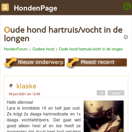
HondenPage
Oude hond hartruis/vocht in de
longen
HondenForum
>
Oudere hond
>
Oude hond hartruis/vocht in de longen
klaske
+0
" quote "
09 juni 2021 om 12:59
Hallo allemaal
Lara is inmiddels 15 en half jaar oud.
Ze krijgt 2x daags hartmedicatie en 1x
daags vochtafdrijvers. Dat gaat wel
goed alleen heel af en toe heeft ze
momenten dat duurt heel kort gelukkig