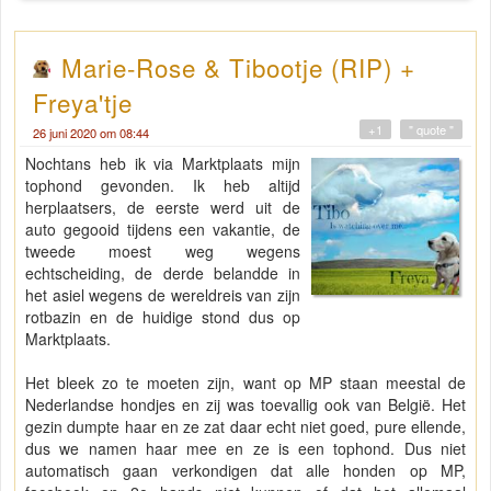
Marie-Rose & Tibootje (RIP) +
Freya'tje
+1
" quote "
26 juni 2020 om 08:44
Nochtans heb ik via Marktplaats mijn
tophond gevonden. Ik heb altijd
herplaatsers, de eerste werd uit de
auto gegooid tijdens een vakantie, de
tweede moest weg wegens
echtscheiding, de derde belandde in
het asiel wegens de wereldreis van zijn
rotbazin en de huidige stond dus op
Marktplaats.
Het bleek zo te moeten zijn, want op MP staan meestal de
Nederlandse hondjes en zij was toevallig ook van België. Het
gezin dumpte haar en ze zat daar echt niet goed, pure ellende,
dus we namen haar mee en ze is een tophond. Dus niet
automatisch gaan verkondigen dat alle honden op MP,