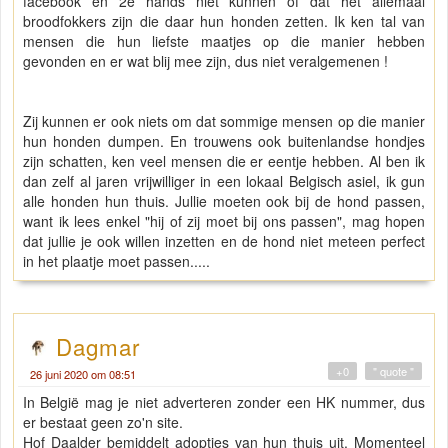
facebook en 2e hands niet kunnen of dat het allemaal
broodfokkers zijn die daar hun honden zetten. Ik ken tal van
mensen die hun liefste maatjes op die manier hebben
gevonden en er wat blij mee zijn, dus niet veralgemenen !
Zij kunnen er ook niets om dat sommige mensen op die manier
hun honden dumpen. En trouwens ook buitenlandse hondjes
zijn schatten, ken veel mensen die er eentje hebben. Al ben ik
dan zelf al jaren vrijwilliger in een lokaal Belgisch asiel, ik gun
alle honden hun thuis. Jullie moeten ook bij de hond passen,
want ik lees enkel "hij of zij moet bij ons passen", mag hopen
dat jullie je ook willen inzetten en de hond niet meteen perfect
in het plaatje moet passen.....
Dagmar
+0
" quote "
26 juni 2020 om 08:51
In België mag je niet adverteren zonder een HK nummer, dus
er bestaat geen zo'n site.
Hof Daalder bemiddelt adopties van hun thuis uit. Momenteel