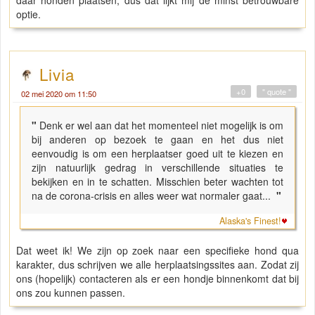
daar honden plaatsen, dus dat lijkt mij de minst betrouwbare
optie.
Livia
+0
" quote "
02 mei 2020 om 11:50
"
Denk er wel aan dat het momenteel niet mogelijk is om
bij anderen op bezoek te gaan en het dus niet
eenvoudig is om een herplaatser goed uit te kiezen en
zijn natuurlijk gedrag in verschillende situaties te
bekijken en in te schatten. Misschien beter wachten tot
na de corona-crisis en alles weer wat normaler gaat...
"
Alaska's Finest!
Dat weet ik! We zijn op zoek naar een specifieke hond qua
karakter, dus schrijven we alle herplaatsingssites aan. Zodat zij
ons (hopelijk) contacteren als er een hondje binnenkomt dat bij
ons zou kunnen passen.