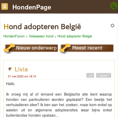
HondenPage
Hond adopteren België
HondenForum
>
Volwassen hond
>
Hond adopteren België
Livia
+0
" quote "
01 mei 2020 om 18:10
Hallo
Ik vroeg mij af of iemand een Belgische site kent waarop
honden van particulieren worden geplaatst? Een beetje het
verhuisdieren-idee? Ik ben aan het zoeken, maar kom enkel op
asielen uit en algemene adopteersites waar bijna enkel
buitenlandse honden opstaan...