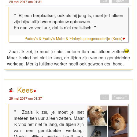
+0
" quote "
29 mei 2017 om 01:31
"
Bij een herplaatser, ook als hij jong is, moet je t alleen
zijn bijna altijd weer opnieuw opbouwen.
En dan zo veel uur, dat is niet realistisch.
"
Paddy's & Furby's Mate & Finley's pleegmoedertje (Kees)
Zoals ik zei, je moet je niet meteen tien uur alleen zetten
.
Maar ik vind het niet te lang, de tijden zijn van een gemiddelde
werkdag. Menig fulltime werker heeft ook gewoon een hond.
Kees
+1
" quote "
29 mei 2017 om 01:37
"
Zoals ik zei, je moet je niet
meteen tien uur alleen zetten. Maar
ik vind het niet te lang, de tijden zijn
van een gemiddelde werkdag.
Menig fulltime werker heeft ook