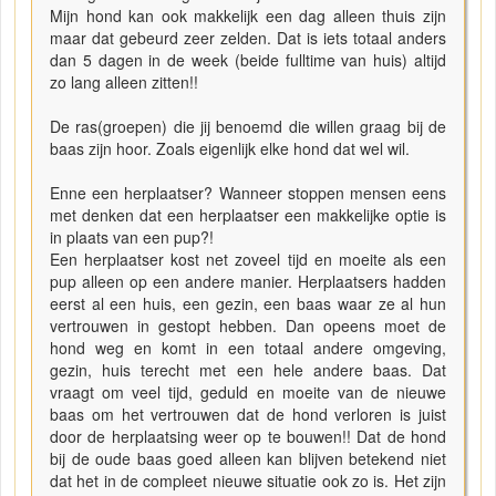
Mijn hond kan ook makkelijk een dag alleen thuis zijn
maar dat gebeurd zeer zelden. Dat is iets totaal anders
dan 5 dagen in de week (beide fulltime van huis) altijd
zo lang alleen zitten!!
De ras(groepen) die jij benoemd die willen graag bij de
baas zijn hoor. Zoals eigenlijk elke hond dat wel wil.
Enne een herplaatser? Wanneer stoppen mensen eens
met denken dat een herplaatser een makkelijke optie is
in plaats van een pup?!
Een herplaatser kost net zoveel tijd en moeite als een
pup alleen op een andere manier. Herplaatsers hadden
eerst al een huis, een gezin, een baas waar ze al hun
vertrouwen in gestopt hebben. Dan opeens moet de
hond weg en komt in een totaal andere omgeving,
gezin, huis terecht met een hele andere baas. Dat
vraagt om veel tijd, geduld en moeite van de nieuwe
baas om het vertrouwen dat de hond verloren is juist
door de herplaatsing weer op te bouwen!! Dat de hond
bij de oude baas goed alleen kan blijven betekend niet
dat het in de compleet nieuwe situatie ook zo is. Het zijn