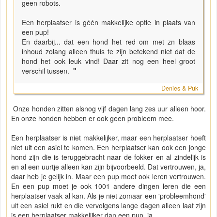
geen robots.
Een herplaatser is géén makkelijke optie in plaats van
een pup!
En daarbij... dat een hond het red om met zn blaas
inhoud zolang alleen thuis te zijn betekend niet dat de
hond het ook leuk vind! Daar zit nog een heel groot
verschil tussen.
"
Denies & Puk
Onze honden zitten alsnog vijf dagen lang zes uur alleen hoor.
En onze honden hebben er ook geen probleem mee.
Een herplaatser is niet makkelijker, maar een herplaatser hoeft
niet uit een asiel te komen. Een herplaatser kan ook een jonge
hond zijn die is teruggebracht naar de fokker en al zindelijk is
en al een uurtje alleen kan zijn bijvoorbeeld. Dat vertrouwen, ja,
daar heb je gelijk in. Maar een pup moet ook leren vertrouwen.
En een pup moet je ook 1001 andere dingen leren die een
herplaatser vaak al kan. Als je niet zomaar een 'probleemhond'
uit een asiel rukt en die vervolgens lange dagen alleen laat zijn
is een herplaatser makkelijker dan een pup, ja.