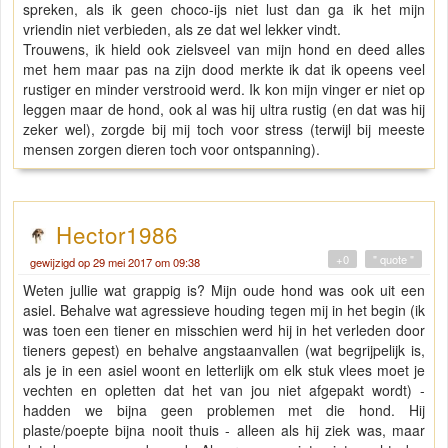
spreken, als ik geen choco-ijs niet lust dan ga ik het mijn
vriendin niet verbieden, als ze dat wel lekker vindt.
Trouwens, ik hield ook zielsveel van mijn hond en deed alles
met hem maar pas na zijn dood merkte ik dat ik opeens veel
rustiger en minder verstrooid werd. Ik kon mijn vinger er niet op
leggen maar de hond, ook al was hij ultra rustig (en dat was hij
zeker wel), zorgde bij mij toch voor stress (terwijl bij meeste
mensen zorgen dieren toch voor ontspanning).
Hector1986
+0
" quote "
gewijzigd op 29 mei 2017 om 09:38
Weten jullie wat grappig is? Mijn oude hond was ook uit een
asiel. Behalve wat agressieve houding tegen mij in het begin (ik
was toen een tiener en misschien werd hij in het verleden door
tieners gepest) en behalve angstaanvallen (wat begrijpelijk is,
als je in een asiel woont en letterlijk om elk stuk vlees moet je
vechten en opletten dat het van jou niet afgepakt wordt) -
hadden we bijna geen problemen met die hond. Hij
plaste/poepte bijna nooit thuis - alleen als hij ziek was, maar