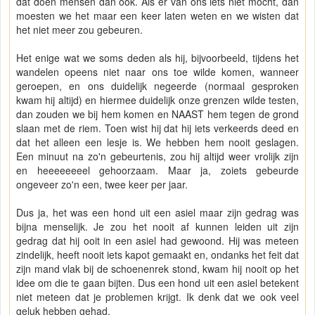
dat doen mensen dan ook. Als er van ons iets niet mocht, dan
moesten we het maar een keer laten weten en we wisten dat
het niet meer zou gebeuren.
Het enige wat we soms deden als hij, bijvoorbeeld, tijdens het
wandelen opeens niet naar ons toe wilde komen, wanneer
geroepen, en ons duidelijk negeerde (normaal gesproken
kwam hij altijd) en hiermee duidelijk onze grenzen wilde testen,
dan zouden we bij hem komen en NAAST hem tegen de grond
slaan met de riem. Toen wist hij dat hij iets verkeerds deed en
dat het alleen een lesje is. We hebben hem nooit geslagen.
Een minuut na zo'n gebeurtenis, zou hij altijd weer vrolijk zijn
en heeeeeeeel gehoorzaam. Maar ja, zoiets gebeurde
ongeveer zo'n een, twee keer per jaar.
Dus ja, het was een hond uit een asiel maar zijn gedrag was
bijna menselijk. Je zou het nooit af kunnen leiden uit zijn
gedrag dat hij ooit in een asiel had gewoond. Hij was meteen
zindelijk, heeft nooit iets kapot gemaakt en, ondanks het feit dat
zijn mand vlak bij de schoenenrek stond, kwam hij nooit op het
idee om die te gaan bijten. Dus een hond uit een asiel betekent
niet meteen dat je problemen krijgt. Ik denk dat we ook veel
geluk hebben gehad.