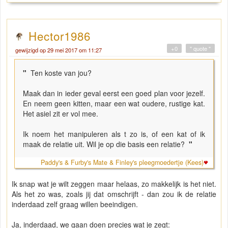
Hector1986
+0
" quote "
gewijzigd op 29 mei 2017 om 11:27
"
Ten koste van jou?
Maak dan in ieder geval eerst een goed plan voor jezelf.
En neem geen kitten, maar een wat oudere, rustige kat.
Het asiel zit er vol mee.
Ik noem het manipuleren als t zo is, of een kat of ik
maak de relatie uit. Wil je op die basis een relatie?
"
Paddy's & Furby's Mate & Finley's pleegmoedertje (Kees)
Ik snap wat je wilt zeggen maar helaas, zo makkelijk is het niet.
Als het zo was, zoals jij dat omschrijft - dan zou ik de relatie
inderdaad zelf graag willen beeindigen.
Ja, inderdaad, we gaan doen precies wat je zegt: