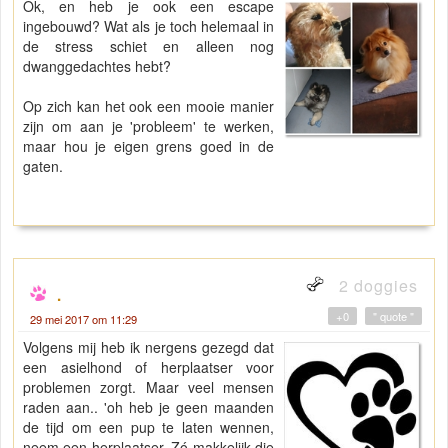
Ok, en heb je ook een escape
ingebouwd? Wat als je toch helemaal in
de stress schiet en alleen nog
dwanggedachtes hebt?
Op zich kan het ook een mooie manier
zijn om aan je 'probleem' te werken,
maar hou je eigen grens goed in de
gaten.
2 doggies
.
+0
" quote "
29 mei 2017 om 11:29
Volgens mij heb ik nergens gezegd dat
een asielhond of herplaatser voor
problemen zorgt. Maar veel mensen
raden aan.. 'oh heb je geen maanden
de tijd om een pup te laten wennen,
neem een herplaatser. Zó makkelijk die