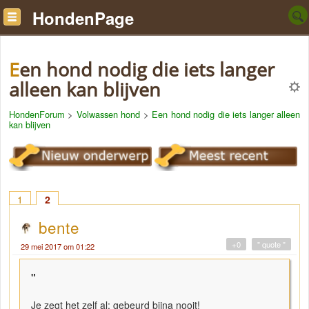
HondenPage
Een hond nodig die iets langer
alleen kan blijven
HondenForum
>
Volwassen hond
>
Een hond nodig die iets langer alleen
kan blijven
1
2
bente
+0
" quote "
29 mei 2017 om 01:22
"
Je zegt het zelf al: gebeurd bijna nooit!