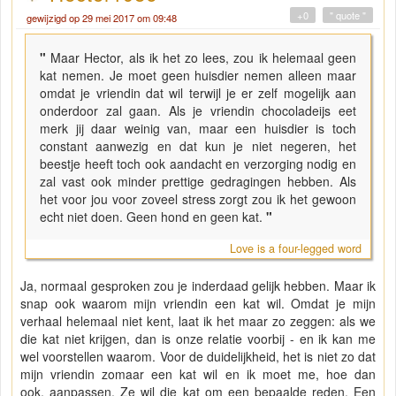
+0
" quote "
gewijzigd op 29 mei 2017 om 09:48
"
Maar Hector, als ik het zo lees, zou ik helemaal geen
kat nemen. Je moet geen huisdier nemen alleen maar
omdat je vriendin dat wil terwijl je er zelf mogelijk aan
onderdoor zal gaan. Als je vriendin chocoladeijs eet
merk jij daar weinig van, maar een huisdier is toch
constant aanwezig en dat kun je niet negeren, het
beestje heeft toch ook aandacht en verzorging nodig en
zal vast ook minder prettige gedragingen hebben. Als
het voor jou voor zoveel stress zorgt zou ik het gewoon
echt niet doen. Geen hond en geen kat.
"
Love is a four-legged word
Ja, normaal gesproken zou je inderdaad gelijk hebben. Maar ik
snap ook waarom mijn vriendin een kat wil. Omdat je mijn
verhaal helemaal niet kent, laat ik het maar zo zeggen: als we
die kat niet krijgen, dan is onze relatie voorbij - en ik kan me
wel voorstellen waarom. Voor de duidelijkheid, het is niet zo dat
mijn vriendin zomaar een kat wil en ik moet me, hoe dan
ook, aanpassen. Ze wil die kat om een bepaalde reden. Een