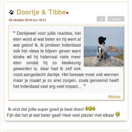
Doortje & Tibbe
+0
" quote "
05 oktober 2016 om 18:31
"
Dankjewel voor jullie reacties, het
eten word al wat beter en hij went al
wat geloof ik. Ik probeer inderdaad
ook het vlees te blijven geven want
straks wil hij helemaal niets meer
eten omdat hij zo kieskeurig
geworden is, daar had ik zelf ook
nooit aangedacht dankje. Het beessie moet ook wennen
maar je maakt je zo snel zorgen, zoals genoemd heeft
het inderdaad vast erg veel impact...
"
Melissa
Ik vind dat jullie super goed je best doen!
Fijn dat het al wat beter gaat! Heel veel plezier met elkaar