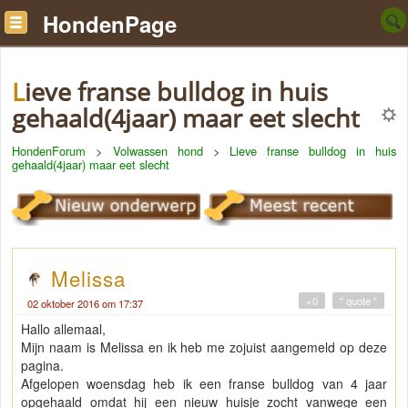
HondenPage
Lieve franse bulldog in huis
gehaald(4jaar) maar eet slecht
HondenForum
>
Volwassen hond
>
Lieve franse bulldog in huis
gehaald(4jaar) maar eet slecht
Melissa
+0
" quote "
02 oktober 2016 om 17:37
Hallo allemaal,
Mijn naam is Melissa en ik heb me zojuist aangemeld op deze
pagina.
Afgelopen woensdag heb ik een franse bulldog van 4 jaar
opgehaald omdat hij een nieuw huisje zocht vanwege een