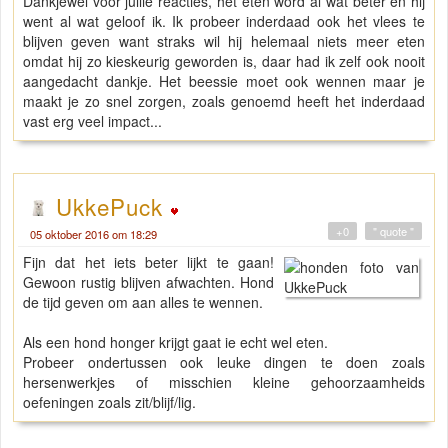
Dankjewel voor jullie reacties, het eten word al wat beter en hij
went al wat geloof ik. Ik probeer inderdaad ook het vlees te
blijven geven want straks wil hij helemaal niets meer eten
omdat hij zo kieskeurig geworden is, daar had ik zelf ook nooit
aangedacht dankje. Het beessie moet ook wennen maar je
maakt je zo snel zorgen, zoals genoemd heeft het inderdaad
vast erg veel impact...
UkkePuck
+0
" quote "
05 oktober 2016 om 18:29
Fijn dat het iets beter lijkt te gaan!
Gewoon rustig blijven afwachten. Hond
de tijd geven om aan alles te wennen.
Als een hond honger krijgt gaat ie echt wel eten.
Probeer ondertussen ook leuke dingen te doen zoals
hersenwerkjes of misschien kleine gehoorzaamheids
oefeningen zoals zit/blijf/lig.