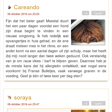
Careando
+0
" quote "
06 oktober 2016 om 23:23
Fijn dat het beter gaat! Meestal duurt
het een paar dagen voordat een hond
zijn draai begint te vinden in een
nieuwe omgeving. Ik heb redelijk wat
opvangertjes in huis gehad, en de ene
draait meteen mee in het ritme, en een
ander komt na een aantal dagen uit zijn schulp, maar het heeft
(bij mij) nooit langer dan twee weken geduurd. Ook verstandig
van je om rauw vlees / barf te blijven geven. Daarmee heb je
de minste kans dat hij allergieën ontwikkelt, wat nogal eens
voorkomt bij Franse Bulletjes, vaak vanwege granen in de
voeding. Geef je één of twee keer per dag eten?
soraya
+0
" quote "
06 oktober 2016 om 23:47