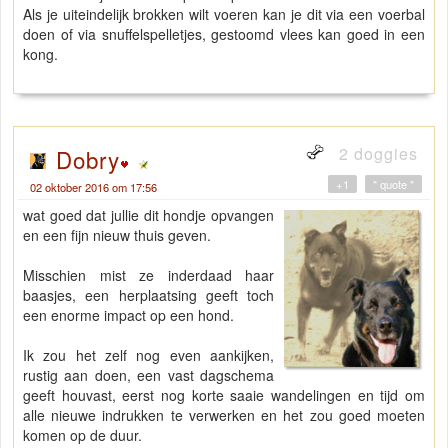
Als je uiteindelijk brokken wilt voeren kan je dit via een voerbal
doen of via snuffelspelletjes, gestoomd vlees kan goed in een
kong.
2 doggies
Dobry
+1
" quote "
02 oktober 2016 om 17:56
wat goed dat jullie dit hondje opvangen
en een fijn nieuw thuis geven.
Misschien mist ze inderdaad haar
baasjes, een herplaatsing geeft toch
een enorme impact op een hond.
Ik zou het zelf nog even aankijken,
rustig aan doen, een vast dagschema
geeft houvast, eerst nog korte saaie wandelingen en tijd om
alle nieuwe indrukken te verwerken en het zou goed moeten
komen op de duur.