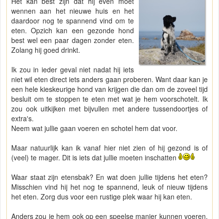
Het kan best zijn dat hij even moet
wennen aan het nieuwe huis en het
daardoor nog te spannend vind om te
eten. Opzich kan een gezonde hond
best wel een paar dagen zonder eten.
Zolang hij goed drinkt.
Ik zou in ieder geval niet nadat hij iets
niet wil eten direct iets anders gaan proberen. Want daar kan je
een hele kieskeurige hond van krijgen die dan om de zoveel tijd
besluit om te stoppen te eten met wat je hem voorschotelt. Ik
zou ook uitkijken met bijvullen met andere tussendoortjes of
extra's.
Neem wat jullie gaan voeren en schotel hem dat voor.
Maar natuurlijk kan ik vanaf hier niet zien of hij gezond is of
(veel) te mager. Dit is iets dat jullie moeten inschatten
Waar staat zijn etensbak? En wat doen jullie tijdens het eten?
Misschien vind hij het nog te spannend, leuk of nieuw tijdens
het eten. Zorg dus voor een rustige plek waar hij kan eten.
Anders zou je hem ook op een speelse manier kunnen voeren.