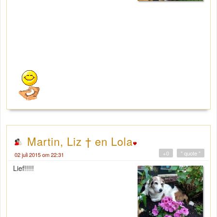
Martin, Liz † en Lola
+0
" quote "
02 juli 2015 om 22:31
Lief!!!!!