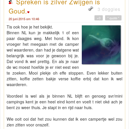
Spreken is zilver Zwijgen is
3 doggies
Goud.
+0
" quote "
20 juni 2015 om 10:46
Tis ook hoe je het bekijkt.
Binnen NL kun je makkelijk 1 of een
paar daagjes weg. Met hond. Ik kon
vroeger het meegaan met de camper
wel waarderen, dan had je datgene wat
belangrijk was voor je gewoon bij je.
Dat vond ik wel prettig. En als je naar
de wc moest hoefde je er niet eest een
te zoeken. Mooi plekje oh effe stoppen. Even lekker buiten
zitten, koffie zetten bakje verse koffie erbij dat kon ik wel
waarderen.
Voordeel is wel als je binnen NL blijft en genoeg svr/mini
campings kent je een heel eind komt en voelt t niet oké ach je
bent zo weer thuis. Je stapt in en rijd naar huis.
Wie ooit ooi dat het zou kunnen dat ik een campertje wel zou
zien zitten voor onszelf.