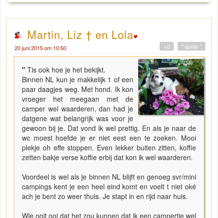
Martin, Liz † en Lola
+0
" quote "
20 juni 2015 om 10:50
"
Tis ook hoe je het bekijkt.
Binnen NL kun je makkelijk 1 of een
paar daagjes weg. Met hond. Ik kon
vroeger het meegaan met de
camper wel waarderen, dan had je
datgene wat belangrijk was voor je
gewoon bij je. Dat vond ik wel prettig. En als je naar de
wc moest hoefde je er niet eest een te zoeken. Mooi
plekje oh effe stoppen. Even lekker buiten zitten, koffie
zetten bakje verse koffie erbij dat kon ik wel waarderen.
Voordeel is wel als je binnen NL blijft en genoeg svr/mini
campings kent je een heel eind komt en voelt t niet oké
ach je bent zo weer thuis. Je stapt in en rijd naar huis.
Wie ooit ooi dat het zou kunnen dat ik een campertje wel