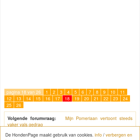
pagina 18 van 26
1
2
3
4
5
6
7
8
9
10
11
12
13
14
15
16
17
18
19
20
21
22
23
24
25
26
Volgende forumvraag:
Mijn Pomeriaan vertoont steeds
vaker vals gedrag
De HondenPage maakt gebruik van cookies.
info
/
verbergen en