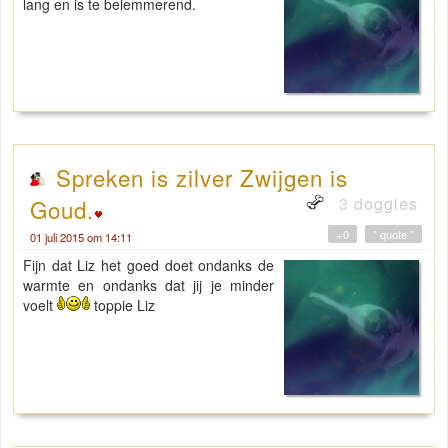
lang en is te belemmerend.
Spreken is zilver Zwijgen is
3 doggies
Goud.
+0
" quote "
01 juli 2015 om 14:11
Fijn dat Liz het goed doet ondanks de
warmte en ondanks dat jij je minder
voelt
toppie Liz