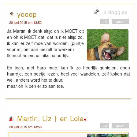
3 doggies
yooop
+0
" quote "
20 juni 2015 om 13:52
Ja Martin, ik denk altijd oh ik MOET dit
en oh ik MOET dat, dat is niet altijd zo,
ik kan er zelf moe van worden. (puntje
voor mij om aan mezelf te werken)
Ik moet helemaal niks natuurlijk.
En toch, met Faro mee, kan ik zo heerlijk genieten, open
haardje, een beetje lezen, heel veel wandelen, zelf koken dat
wel, anders word het te duur.
maar oh ik ben er zo aan toe.
Martin, Liz † en Lola
+0
" quote "
20 juni 2015 om 13:56