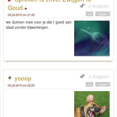
3 doggies
Goud.
+0
" quote "
02 juli 2015 om 21:30
we duimen mee voor je dat t goed aan
slaat zonder bijwerkingen.
3 doggies
yooop
+0
" quote "
02 juli 2015 om 22:23