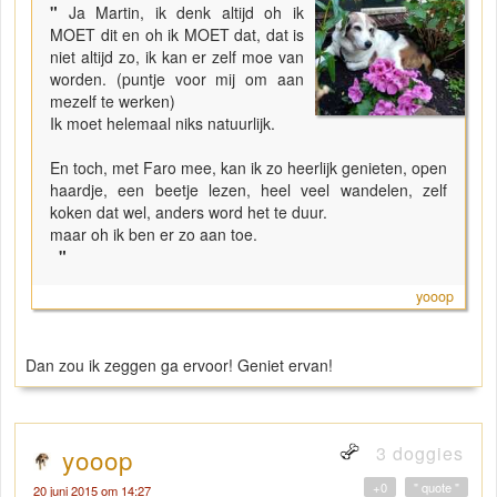
"
Ja Martin, ik denk altijd oh ik
MOET dit en oh ik MOET dat, dat is
niet altijd zo, ik kan er zelf moe van
worden. (puntje voor mij om aan
mezelf te werken)
Ik moet helemaal niks natuurlijk.
En toch, met Faro mee, kan ik zo heerlijk genieten, open
haardje, een beetje lezen, heel veel wandelen, zelf
koken dat wel, anders word het te duur.
maar oh ik ben er zo aan toe.
"
yooop
Dan zou ik zeggen ga ervoor! Geniet ervan!
3 doggies
yooop
+0
" quote "
20 juni 2015 om 14:27