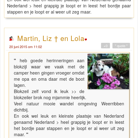
Nederland > heel grappig je loopt er in leest het bordje paar
stappen en je loopt er al weer uit zeg maar.
Martin, Liz † en Lola
+0
" quote "
20 juni 2015 om 11:02
"
heb goede herinneringen aan
blokzijl waar we vaak met de
camper heen gingen vroeger omdat
me opa en oma daar met de boot
lagen.
Blokzeil zelf vond ik leuk >> de
blokzeiler brok nog mjammie heerlijk.
Veel natuur mooie wandel omgeving Weerribben
dichtbij.
En ook wel leuk en kleinste plaatsje van Nederland
genaamd Nederland > heel grappig je loopt er in leest
het bordje paar stappen en je loopt er al weer uit zeg
maar.
"