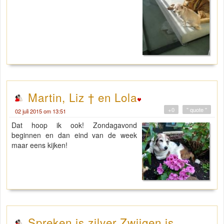
Martin, Liz † en Lola
+0
" quote "
02 juli 2015 om 13:51
Dat hoop ik ook! Zondagavond
beginnen en dan eind van de week
maar eens kijken!
Spreken is zilver Zwijgen is