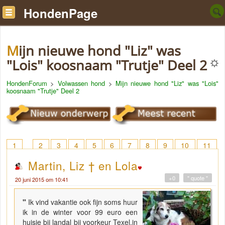
HondenPage
Mijn nieuwe hond "Liz" was
"Lois" koosnaam "Trutje" Deel 2
HondenForum
>
Volwassen hond
>
Mijn nieuwe hond "Liz" was "Lois"
koosnaam "Trutje" Deel 2
1
2
3
4
5
6
7
8
9
10
11
12
13
14
15
16
17
18
> 26
Martin, Liz † en Lola
+0
" quote "
20 juni 2015 om 10:41
"
Ik vind vakantie ook fijn soms huur
ik in de winter voor 99 euro een
huisje bij landal bij voorkeur Texel,in