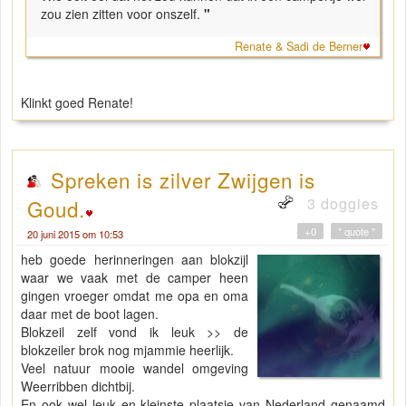
zou zien zitten voor onszelf.
"
Renate & Sadi de Berner
Klinkt goed Renate!
Spreken is zilver Zwijgen is
3 doggies
Goud.
+0
" quote "
20 juni 2015 om 10:53
heb goede herinneringen aan blokzijl
waar we vaak met de camper heen
gingen vroeger omdat me opa en oma
daar met de boot lagen.
Blokzeil zelf vond ik leuk >> de
blokzeiler brok nog mjammie heerlijk.
Veel natuur mooie wandel omgeving
Weerribben dichtbij.
En ook wel leuk en kleinste plaatsje van Nederland genaamd