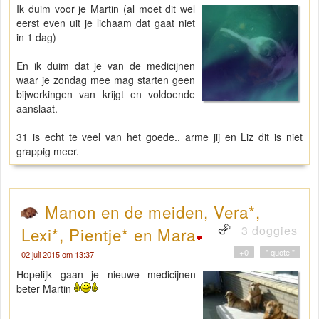
Ik duim voor je Martin (al moet dit wel
eerst even uit je lichaam dat gaat niet
in 1 dag)
En ik duim dat je van de medicijnen
waar je zondag mee mag starten geen
bijwerkingen van krijgt en voldoende
aanslaat.
31 is echt te veel van het goede.. arme jij en Liz dit is niet
grappig meer.
Manon en de meiden, Vera*,
3 doggies
Lexi*, Pientje* en Mara
+0
" quote "
02 juli 2015 om 13:37
Hopelijk gaan je nieuwe medicijnen
beter Martin