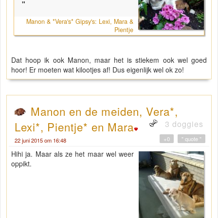
"
Manon & *Vera's* Gipsy's: Lexi, Mara &
Pientje
Dat hoop ik ook Manon, maar het is stiekem ook wel goed
hoor! Er moeten wat kilootjes af! Dus eigenlijk wel ok zo!
Manon en de meiden, Vera*,
3 doggies
Lexi*, Pientje* en Mara
+0
" quote "
22 juni 2015 om 16:48
Hihi ja. Maar als ze het maar wel weer
oppikt.