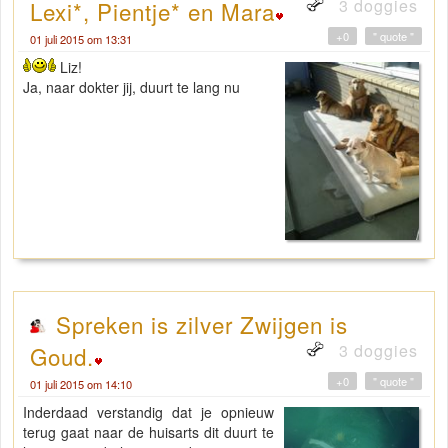
3 doggies
Lexi*, Pientje* en Mara
+0
" quote "
01 juli 2015 om 13:31
Liz!
Ja, naar dokter jij, duurt te lang nu
Spreken is zilver Zwijgen is
3 doggies
Goud.
+0
" quote "
01 juli 2015 om 14:10
Inderdaad verstandig dat je opnieuw
terug gaat naar de huisarts dit duurt te