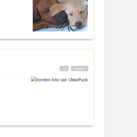
+0
" quote "