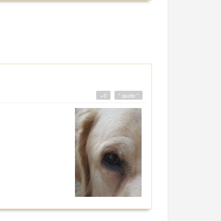
+0
" quote "