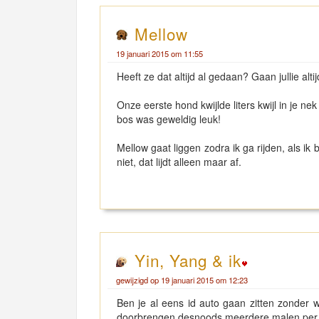
Mellow
19 januari 2015 om 11:55
Heeft ze dat altijd al gedaan? Gaan jullie al
Onze eerste hond kwijlde liters kwijl in je ne
bos was geweldig leuk!
Mellow gaat liggen zodra ik ga rijden, als ik
niet, dat lijdt alleen maar af.
Yin, Yang & ik
gewijzigd op 19 januari 2015 om 12:23
Ben je al eens id auto gaan zitten zonder
doorbrengen desnoods meerdere malen per dag