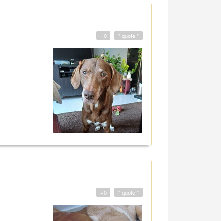
+0
" quote "
+0
" quote "