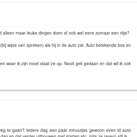
tijd alleen maar leuke dingen doen of ook wel eens zomaar een ritje?
k (bij wijze van spreken) als hij in de auto zat. Auto betekende bos en
 ben waar ik zijn moet staat ze op. Nooit gek gedaan en dat wil ik ook
 weg te gaan? Iedere dag een paar minuutjes gewoon even id auto
 en dat verder uitbouwen met starten etc. mits ze (even) stil is.