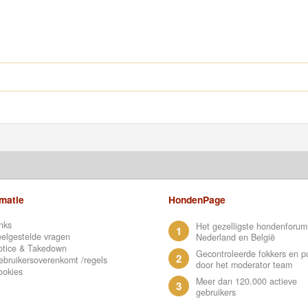
rmatie
HondenPage
nks
Het gezelligste hondenforum
1
elgestelde vragen
Nederland en België
otice & Takedown
Gecontroleerde fokkers en p
2
bruikersoverenkomt /regels
door het moderator team
ookies
Meer dan 120.000 actieve
3
gebruikers