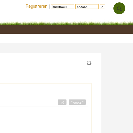
Registreren
|
+0
" quote "