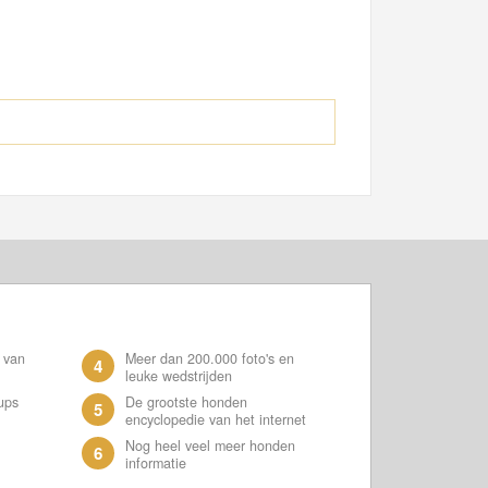
 van
Meer dan 200.000 foto's en
4
leuke wedstrijden
ups
De grootste honden
5
encyclopedie van het internet
Nog heel veel meer honden
6
informatie