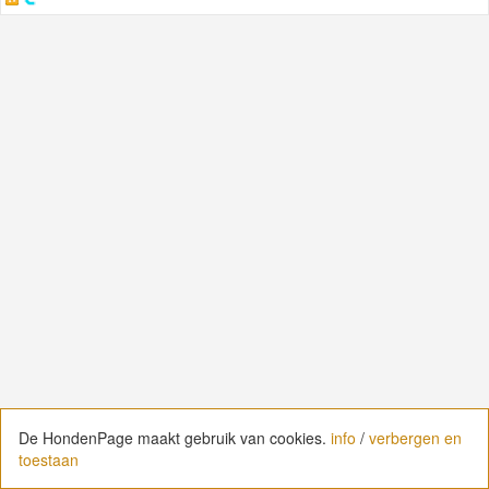
De HondenPage maakt gebruik van cookies.
De HondenPage maakt gebruik van cookies.
info
info
/
/
verbergen en
verbergen en
toestaan
toestaan