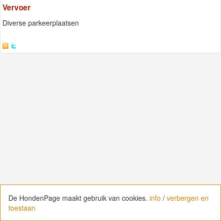
Vervoer
Diverse parkeerplaatsen
De HondenPage maakt gebruik van cookies.
De HondenPage maakt gebruik van cookies.
info
info
/
/
verbergen en
verbergen en
toestaan
toestaan