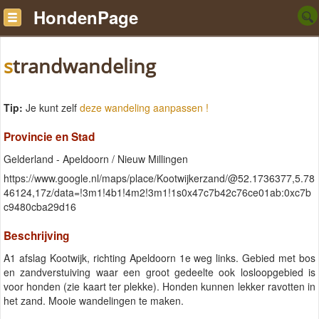
HondenPage
strandwandeling
Tip:
Je kunt zelf
deze wandeling aanpassen !
Provincie en Stad
Gelderland - Apeldoorn / Nieuw Millingen
https://www.google.nl/maps/place/Kootwijkerzand/@52.1736377,5.78
46124,17z/data=!3m1!4b1!4m2!3m1!1s0x47c7b42c76ce01ab:0xc7b
c9480cba29d16
Beschrijving
A1 afslag Kootwijk, richting Apeldoorn 1e weg links. Gebied met bos
en zandverstuiving waar een groot gedeelte ook losloopgebied is
voor honden (zie kaart ter plekke). Honden kunnen lekker ravotten in
het zand. Mooie wandelingen te maken.