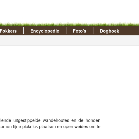
Fokkers
Encyclopedie
Foto's
Dogboek
llende uitgestippelde wandelroutes en de honden
 komen fijne picknick plaatsen en open weides om te