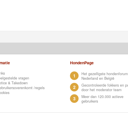
rmatie
HondenPage
nks
Het gezelligste hondenforum
1
elgestelde vragen
Nederland en België
otice & Takedown
Gecontroleerde fokkers en p
2
bruikersoverenkomt /regels
door het moderator team
ookies
Meer dan 120.000 actieve
3
gebruikers