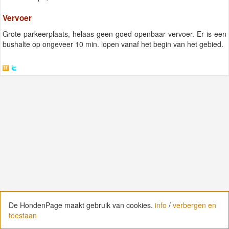
Vervoer
Grote parkeerplaats, helaas geen goed openbaar vervoer. Er is een
bushalte op ongeveer 10 min. lopen vanaf het begin van het gebied.
De HondenPage maakt gebruik van cookies.
De HondenPage maakt gebruik van cookies.
info
info
/
/
verbergen en
verbergen en
toestaan
toestaan