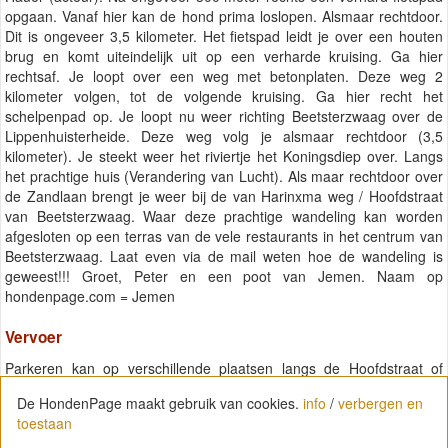
opgaan. Vanaf hier kan de hond prima loslopen. Alsmaar rechtdoor.
Dit is ongeveer 3,5 kilometer. Het fietspad leidt je over een houten
brug en komt uiteindelijk uit op een verharde kruising. Ga hier
rechtsaf. Je loopt over een weg met betonplaten. Deze weg 2
kilometer volgen, tot de volgende kruising. Ga hier recht het
schelpenpad op. Je loopt nu weer richting Beetsterzwaag over de
Lippenhuisterheide. Deze weg volg je alsmaar rechtdoor (3,5
kilometer). Je steekt weer het riviertje het Koningsdiep over. Langs
het prachtige huis (Verandering van Lucht). Als maar rechtdoor over
de Zandlaan brengt je weer bij de van Harinxma weg / Hoofdstraat
van Beetsterzwaag. Waar deze prachtige wandeling kan worden
afgesloten op een terras van de vele restaurants in het centrum van
Beetsterzwaag. Laat even via de mail weten hoe de wandeling is
geweest!!! Groet, Peter en een poot van Jemen. Naam op
hondenpage.com = Jemen
Vervoer
Parkeren kan op verschillende plaatsen langs de Hoofdstraat of
achter de Plus-supermarkt.
De HondenPage maakt gebruik van cookies.
De HondenPage maakt gebruik van cookies.
info
info
/
/
verbergen en
verbergen en
toestaan
toestaan