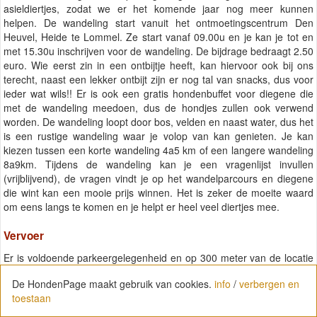
asieldiertjes, zodat we er het komende jaar nog meer kunnen
helpen. De wandeling start vanuit het ontmoetingscentrum Den
Heuvel, Heide te Lommel. Ze start vanaf 09.00u en je kan je tot en
met 15.30u inschrijven voor de wandeling. De bijdrage bedraagt 2.50
euro. Wie eerst zin in een ontbijtje heeft, kan hiervoor ook bij ons
terecht, naast een lekker ontbijt zijn er nog tal van snacks, dus voor
ieder wat wils!! Er is ook een gratis hondenbuffet voor diegene die
met de wandeling meedoen, dus de hondjes zullen ook verwend
worden. De wandeling loopt door bos, velden en naast water, dus het
is een rustige wandeling waar je volop van kan genieten. Je kan
kiezen tussen een korte wandeling 4a5 km of een langere wandeling
8a9km. Tijdens de wandeling kan je een vragenlijst invullen
(vrijblijvend), de vragen vindt je op het wandelparcours en diegene
die wint kan een mooie prijs winnen. Het is zeker de moeite waard
om eens langs te komen en je helpt er heel veel diertjes mee.
Vervoer
Er is voldoende parkeergelegenheid en op 300 meter van de locatie
is er een bushalte.
De HondenPage maakt gebruik van cookies.
De HondenPage maakt gebruik van cookies.
info
info
/
/
verbergen en
verbergen en
toestaan
toestaan