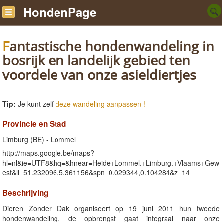
HondenPage
Fantastische hondenwandeling in
bosrijk en landelijk gebied ten
voordele van onze asieldiertjes
Tip:
Je kunt zelf
deze wandeling aanpassen !
Provincie en Stad
Limburg (BE) - Lommel
http://maps.google.be/maps?
hl=nl&ie=UTF8&hq=&hnear=Heide+Lommel,+Limburg,+Vlaams+Gew
est&ll=51.232096,5.361156&spn=0.029344,0.104284&z=14
Beschrijving
Dieren Zonder Dak organiseert op 19 juni 2011 hun tweede
hondenwandeling, de opbrengst gaat integraal naar onze