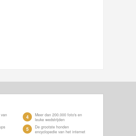
 van
Meer dan 200.000 foto's en
4
leuke wedstrijden
ups
De grootste honden
5
encyclopedie van het internet