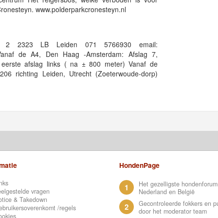
 Cronesteyn. www.polderparkcronesteyn.nl
weg 2 2323 LB Leiden 071 5766930 email:
 Vanaf de A4, Den Haag -Amsterdam: Afslag 7,
eerste afslag links ( na ± 800 meter) Vanaf de
6 richting Leiden, Utrecht (Zoeterwoude-dorp)
rmatie
HondenPage
nks
Het gezelligste hondenforum
1
elgestelde vragen
Nederland en België
otice & Takedown
Gecontroleerde fokkers en p
2
bruikersoverenkomt /regels
door het moderator team
ookies