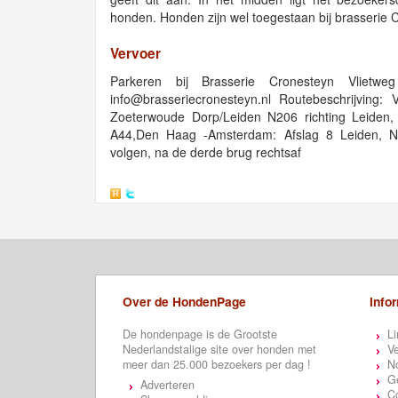
honden. Honden zijn wel toegestaan bij brasserie
Vervoer
Parkeren bij Brasserie Cronesteyn Vliet
info@brasseriecronesteyn.nl
Routebeschrijving:
Zoeterwoude Dorp/Leiden N206 richting Leiden, 
A44,Den Haag -Amsterdam: Afslag 8 Leiden, N20
volgen, na de derde brug rechtsaf
Over de HondenPage
Info
De hondenpage is de Grootste
Li
Nederlandstalige site over honden met
Ve
meer dan 25.000 bezoekers per dag !
N
Ge
Adverteren
C