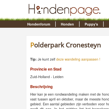
Hondenforum
Honden
Puppy's
Polderpark Cronesteyn
Tip:
Je kunt zelf
deze wandeling aanpassen !
Provincie en Stad
Zuid-Holland - Leiden
Beschrijving
Hier kan je een rondwandeling maken met de hond l
vast tussen april en oktober, maar de meeste honden
gebied. Een aantal gebieden zijn verboden voor ho
geeft dit aan. In het midden ligt het bezoeker