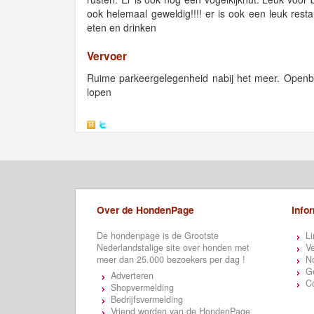
ook helemaal geweldig!!!! er is ook een leuk resta
eten en drinken
Vervoer
Ruime parkeergelegenheid nabij het meer. Openbaa
lopen
Over de HondenPage
Info
De hondenpage is de Grootste
Li
Nederlandstalige site over honden met
Ve
meer dan 25.000 bezoekers per dag !
N
Ge
Adverteren
C
Shopvermelding
Bedrijfsvermelding
Vriend worden van de HondenPage