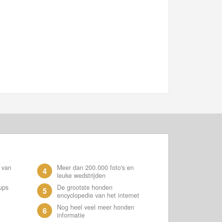
 van
Meer dan 200.000 foto's en
4
leuke wedstrijden
ups
De grootste honden
5
encyclopedie van het internet
Nog heel veel meer honden
6
informatie