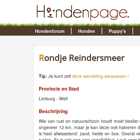
Hondenforum
Honden
Puppy's
Rondje Reindersmeer
Tip:
Je kunt zelf
deze wandeling aanpassen !
Provincie en Stad
Limburg - Well
Beschrijving
Wie van rust en natuurschoon houdt moet beslist e
ongeveer 12 km, maar je kan deze ook halveren d
is heel afwisselend: zand, heide en bos. Overal v
rusten. Er is ook nog een vogelkijkhut. Leuk voor