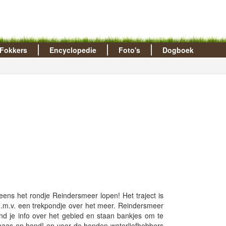
Fokkers
Encyclopedie
Foto's
Dogboek
ens het rondje Reindersmeer lopen! Het traject is
.m.v. een trekpondje over het meer. Reindersmeer
ind je info over het gebied en staan bankjes om te
 baas en hond! en voor de honden waterliefhebbers