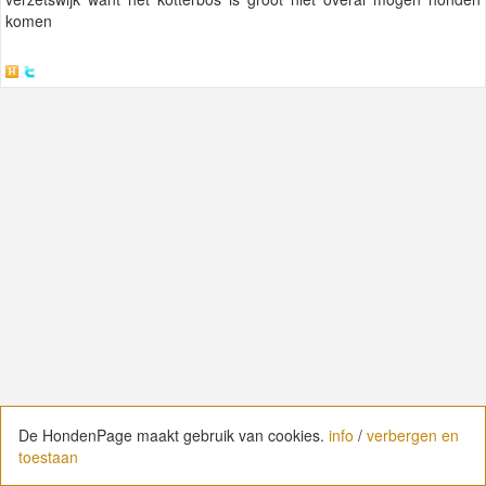
komen
De HondenPage maakt gebruik van cookies.
De HondenPage maakt gebruik van cookies.
info
info
/
/
verbergen en
verbergen en
toestaan
toestaan