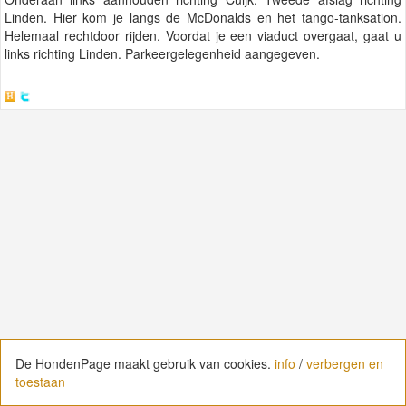
Linden. Hier kom je langs de McDonalds en het tango-tanksation.
Helemaal rechtdoor rijden. Voordat je een viaduct overgaat, gaat u
links richting Linden. Parkeergelegenheid aangegeven.
De HondenPage maakt gebruik van cookies.
De HondenPage maakt gebruik van cookies.
info
info
/
/
verbergen en
verbergen en
toestaan
toestaan