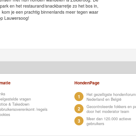
wpark en het restaurand/snackbarretje zo het bos in,
 kom je een prachtig binnenlands meer tegen waar
op Lauwersoog!
rmatie
HondenPage
nks
Het gezelligste hondenforum
1
elgestelde vragen
Nederland en België
otice & Takedown
Gecontroleerde fokkers en p
2
bruikersoverenkomt /regels
door het moderator team
ookies
Meer dan 120.000 actieve
3
gebruikers