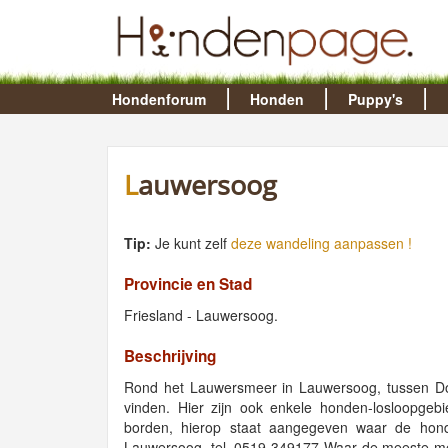
Hondenforum
Honden
Puppy's
Lauwersoog
Tip:
Je kunt zelf
deze wandeling aanpassen !
Provincie en Stad
Friesland - Lauwersoog.
Beschrijving
Rond het Lauwersmeer in Lauwersoog, tussen Do
vinden. Hier zijn ook enkele honden-losloopgeb
borden, hierop staat aangegeven waar de hond
Lauwersoog, tel. 0519-349177 Waar de meeste m