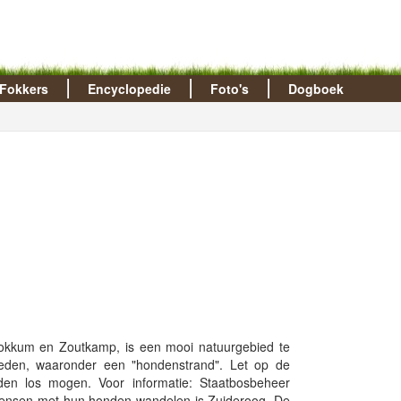
Fokkers
Encyclopedie
Foto's
Dogboek
kkum en Zoutkamp, is een mooi natuurgebied te
ieden, waaronder een "hondenstrand". Let op de
en los mogen. Voor informatie: Staatbosbeheer
ensen met hun honden wandelen is Zuideroog. De