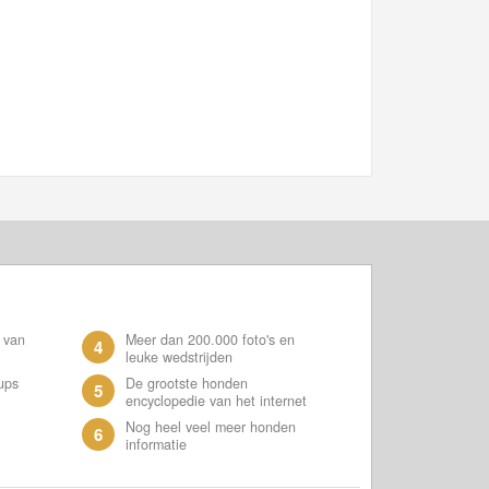
 van
Meer dan 200.000 foto's en
4
leuke wedstrijden
ups
De grootste honden
5
encyclopedie van het internet
Nog heel veel meer honden
6
informatie