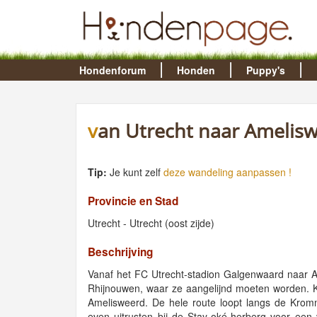
Hondenforum
Honden
Puppy's
van Utrecht naar Amelis
Tip:
Je kunt zelf
deze wandeling aanpassen !
Provincie en Stad
Utrecht - Utrecht (oost zijde)
Beschrijving
Vanaf het FC Utrecht-stadion Galgenwaard naar A
Rhijnouwen, waar ze aangelijnd moeten worden. K
Amelisweerd. De hele route loopt langs de Kromm
even uitrusten bij de Stay-oké-herberg voor een 