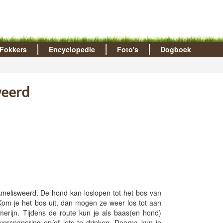
Fokkers
Encyclopedie
Foto's
Dogboek
weerd
melisweerd. De hond kan loslopen tot het bos van
om je het bos uit, dan mogen ze weer los tot aan
erijn. Tijdens de route kun je als baas(en hond)
versnapering en/of iets te drinken. Daarna kun je