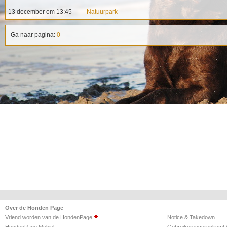
13 december om 13:45
Natuurpark
Ga naar pagina:
0
Over de
Honden Page
Vriend worden van de HondenPage
Notice & Takedown
HondenPage Mobiel
Gebruikersoverenkomt /