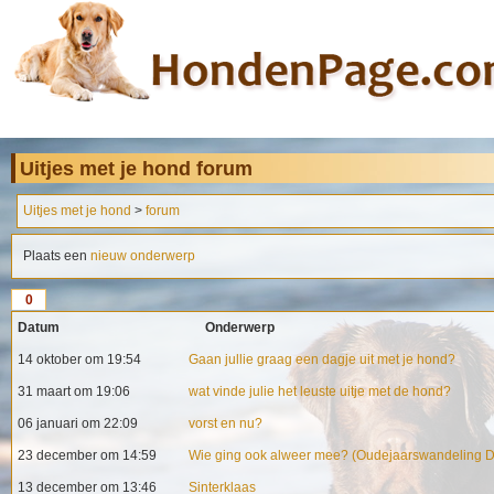
Uitjes met je hond forum
Uitjes met je hond
>
forum
Plaats een
nieuw onderwerp
0
Datum
Onderwerp
14 oktober om 19:54
Gaan jullie graag een dagje uit met je hond?
31 maart om 19:06
wat vinde julie het leuste uitje met de hond?
06 januari om 22:09
vorst en nu?
23 december om 14:59
Wie ging ook alweer mee? (Oudejaarswandeling D
13 december om 13:46
Sinterklaas