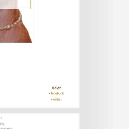
Delen
-
facebook
-
twitter
er
ond
deeenbus