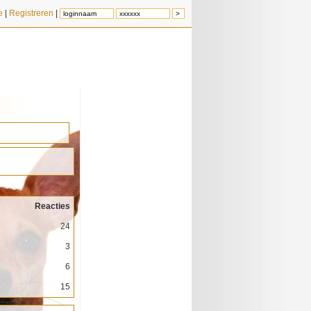
e
|
Registreren
|
Reacties
24
3
6
15