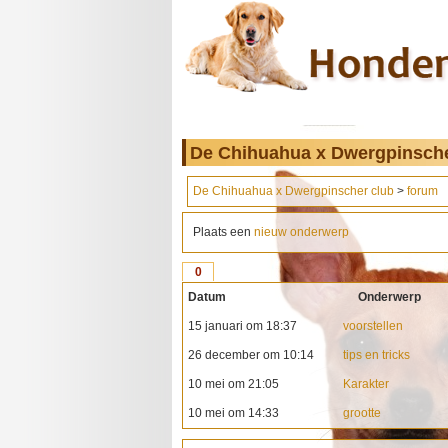
De Chihuahua x Dwergpinsche
De Chihuahua x Dwergpinscher club
>
forum
Plaats een
nieuw onderwerp
0
Datum
Onderwerp
15 januari om 18:37
voorstellen
26 december om 10:14
tips en tricks
10 mei om 21:05
Karakter
10 mei om 14:33
grootte