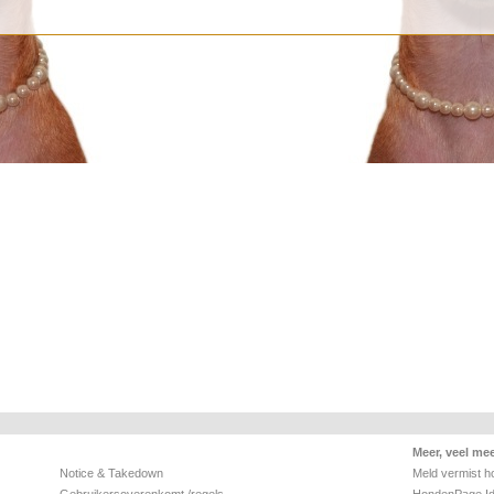
Meer, veel me
Notice & Takedown
Meld vermist h
Gebruikersoverenkomt /regels
HondenPage I