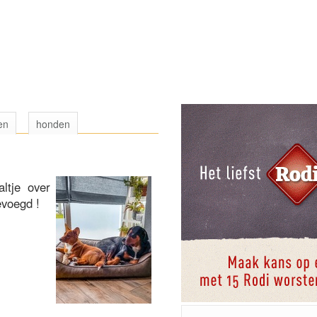
en
honden
ltje over
evoegd !