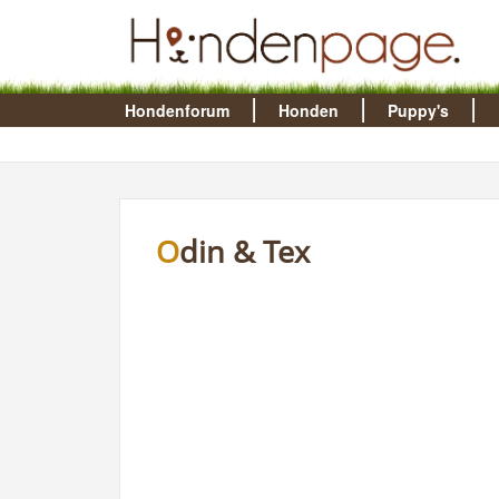
Hondenforum
Honden
Puppy's
Odin & Tex