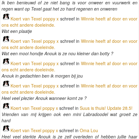
Ik ben benieuwd of ze niet bang is voor onweer en vuurwerk en
regen want op Texel gaat het zo hard regenen en onweren
Koert van Texel poppy x
schreef in
Winnie heeft af door en voor
ons echt andere doeleinde.
Wat een plaatje
Koert van Texel poppy x
schreef in
Winnie heeft af door en voor
ons echt andere doeleinde.
Wat een mooi hondje Anouk is ze nou kleiner dan botty ?
Koert van Texel poppy x
schreef in
Winnie heeft af door en voor
ons echt andere doeleinde.
Anouk in gedachten ben ik morgen bij jou
Koert van Texel poppy x
schreef in
Winnie heeft af door en voor
ons echt andere doeleinde.
Heel veel plezier Anouk wanneer komt ze ?
Koert van Texel poppy x
schreef in
Suus is thuis! Update 28.5!
Vrienden van mij krijgen ook een mini Labradoodel wat groeit ze
hard
Koert van Texel poppy x
schreef in
Oma Lou
Heel veel sterkte Anouk is ze zelf overleden of hebben jullie haar