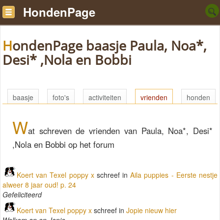
HondenPage
HondenPage baasje Paula, Noa*,
Desi* ,Nola en Bobbi
baasje
foto's
activiteiten
vrienden
honden
W
at schreven de vrienden van Paula, Noa*, Desi*
,Nola en Bobbi op het forum
Koert van Texel poppy x
schreef in
Aila puppies - Eerste nestje
alweer 8 jaar oud! p. 24
Gefeliciteerd
Koert van Texel poppy x
schreef in
Jopie nieuw hier