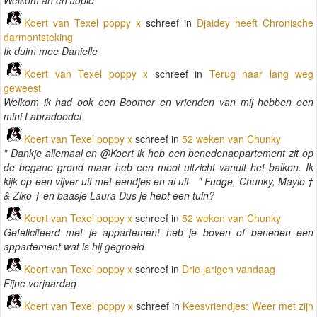
Welkom an en Jopie
Koert van Texel poppy x
schreef in
Djaidey heeft Chronische
darmontsteking
Ik duim mee Danielle
Koert van Texel poppy x
schreef in
Terug naar lang weg
geweest
Welkom ik had ook een Boomer en vrienden van mij hebben een
mini Labradoodel
Koert van Texel poppy x
schreef in
52 weken van Chunky
" Dankje allemaal en @Koert ik heb een benedenappartement zit op
de begane grond maar heb een mooi uitzicht vanuit het balkon. Ik
kijk op een vijver uit met eendjes en al uit " Fudge, Chunky, Maylo †
& Ziko † en baasje Laura Dus je hebt een tuin?
Koert van Texel poppy x
schreef in
52 weken van Chunky
Gefeliciteerd met je appartement heb je boven of beneden een
appartement wat is hij gegroeid
Koert van Texel poppy x
schreef in
Drie jarigen vandaag
Fijne verjaardag
Koert van Texel poppy x
schreef in
Keesvriendjes: Weer met zijn