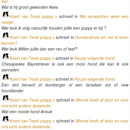
4en
Wat is hij groot geworden Kees
Koert van Texel poppy x
schreef in
We verwachten weer een
nestje!
Wat leuk ik volg natuurlijk houden jullie een puppy er bij ?
Koert van Texel poppy x
schreef in
Hondenshow om ras te leren
kennen?
Wat leuk Willen jullie dan een reu of teef?
Koert van Texel poppy x
schreef in
Keuze volgende hond
Chesapeake Bayretriever is ook een mooi hond die kan ik ook
aanraden
Koert van Texel poppy x
schreef in
Keuze volgende hond
Een sint benard of leonberger of een lansdeer ect of new
foundlander
Koert van Texel poppy x
schreef in
Winnie heeft af door en voor
ons echt andere doeleinde.
Wat een mooie hond Anouk
Koert van Texel poppy x
schreef in
Winnie heeft af door en voor
ons echt andere doeleinde.