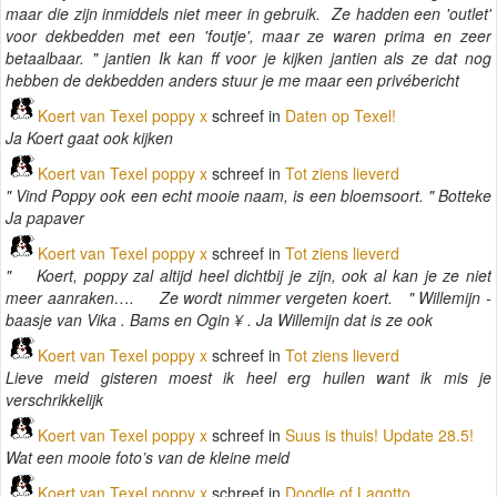
maar die zijn inmiddels niet meer in gebruik. Ze hadden een 'outlet'
voor dekbedden met een 'foutje', maar ze waren prima en zeer
betaalbaar. " jantien Ik kan ff voor je kijken jantien als ze dat nog
hebben de dekbedden anders stuur je me maar een privébericht
Koert van Texel poppy x
schreef in
Daten op Texel!
Ja Koert gaat ook kijken
Koert van Texel poppy x
schreef in
Tot ziens lieverd
" Vind Poppy ook een echt mooie naam, is een bloemsoort. " Botteke
Ja papaver
Koert van Texel poppy x
schreef in
Tot ziens lieverd
" Koert, poppy zal altijd heel dichtbij je zijn, ook al kan je ze niet
meer aanraken…. Ze wordt nimmer vergeten koert. " Willemijn -
baasje van Vika . Bams en Ogin ¥ . Ja Willemijn dat is ze ook
Koert van Texel poppy x
schreef in
Tot ziens lieverd
Lieve meid gisteren moest ik heel erg huilen want ik mis je
verschrikkelijk
Koert van Texel poppy x
schreef in
Suus is thuis! Update 28.5!
Wat een mooie foto’s van de kleine meid
Koert van Texel poppy x
schreef in
Doodle of Lagotto