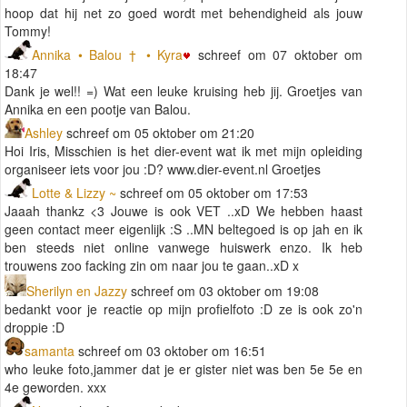
hoop dat hij net zo goed wordt met behendigheid als jouw
Tommy!
Annika • Balou † • Kyra
schreef om 07 oktober om
18:47
Dank je wel!! =) Wat een leuke kruising heb jij. Groetjes van
Annika en een pootje van Balou.
Ashley
schreef om 05 oktober om 21:20
Hoi Iris, Misschien is het dier-event wat ik met mijn opleiding
organiseer iets voor jou :D? www.dier-event.nl Groetjes
Lotte & Lizzy ~
schreef om 05 oktober om 17:53
Jaaah thankz <3 Jouwe is ook VET ..xD We hebben haast
geen contact meer eigenlijk :S ..MN beltegoed is op jah en ik
ben steeds niet online vanwege huiswerk enzo. Ik heb
trouwens zoo facking zin om naar jou te gaan..xD x
Sherilyn en Jazzy
schreef om 03 oktober om 19:08
bedankt voor je reactie op mijn profielfoto :D ze is ook zo'n
droppie :D
samanta
schreef om 03 oktober om 16:51
who leuke foto,jammer dat je er gister niet was ben 5e 5e en
4e geworden. xxx