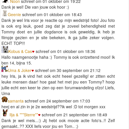
Noon
schreef om 01 oktober om 19:22
Dank je wel! Die van jouw ook hoor :)
Geenie
schreef om 01 oktober om 18:43
Dank je wel Iris voor je reactie op mijn wedstrijd foto! Jou foto
is ook erg leuk, goed zeg dat je zoveel behendigheid met
Tommy doet en jullie dogdance is ook geweldig, ik heb je
filmpje gezien en je site bekeken, ik ga jullie zeker volgen.
ECHT TOP!!!
Kobus & Cas
schreef om 01 oktober om 18:36
Hallo naamgenootje haha :) Tommy is ook ontzettend mooi! Ik
ben 14, bijna 15.
Uma & Joker
schreef om 30 september om 21:12
hey Iris, ja ik vind het ook echt heeel gezellig! er zitten echt
leuke mensen daar! hoe gaat het met jou een Tommy? hoop
jullie echt een keer te zien op een forumwandeling ofzo! Liefs,
Uma
samanta
schreef om 24 september om 17:03
heej en al zin in je 2e wedstrijd??ik wel :D tot morgen xxx
Ilja & ***Sterre**
schreef om 21 september om 18:49
Dank je wel meis...:) Jij hebt ook mooie actie foto's..!! Zelf
gemaakt..?? XXX liefs voor jou en Tom.. ;)