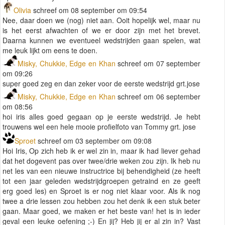
Olivia
schreef om 08 september om 09:54
Nee, daar doen we (nog) niet aan. Ooit hopelijk wel, maar nu
is het eerst afwachten of we er door zijn met het brevet.
Daarna kunnen we eventueel wedstrijden gaan spelen, wat
me leuk lijkt om eens te doen.
Misky, Chukkie, Edge en Khan
schreef om 07 september
om 09:26
super goed zeg en dan zeker voor de eerste wedstrijd grt.jose
Misky, Chukkie, Edge en Khan
schreef om 06 september
om 08:56
hoi iris alles goed gegaan op je eerste wedstrijd. Je hebt
trouwens wel een hele mooie profielfoto van Tommy grt. jose
Sproet
schreef om 03 september om 09:08
Hoi Iris, Op zich heb ik er wel zin in, maar ik had liever gehad
dat het dogevent pas over twee/drie weken zou zijn. Ik heb nu
net les van een nieuwe instructrice bij behendigheid (ze heeft
tot een jaar geleden wedstrijdgroepen getraind en ze geeft
erg goed les) en Sproet is er nog niet klaar voor. Als ik nog
twee a drie lessen zou hebben zou het denk ik een stuk beter
gaan. Maar goed, we maken er het beste van! het is in ieder
geval een leuke oefening ;-) En jij? Heb jij er al zin in? Vast