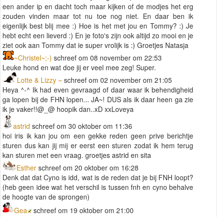
een ander ip en dacht toch maar kijken of de modjes het erg
zouden vinden maar tot nu toe nog niet. En daar ben ik
eigenlijk best blij mee :) Hoe is het met jou en Tommy? :) Je
hebt echt een lieverd :) En je foto's zijn ook altijd zo mooi en je
ziet ook aan Tommy dat ie super vrolijk is :) Groetjes Natasja
~Christel~;-)
schreef om 08 november om 22:53
Leuke hond en wat doe jij er veel mee zeg! Super.
Lotte & Lizzy ~
schreef om 02 november om 21:05
Heya ^-^ Ik had even gevraagd of daar waar ik behendigheid
ga lopen bij de FHN lopen... JA~! DUS als ik daar heen ga zie
ik je vaker!!@_@ hoopik dan..xD xxLoveya
astrid
schreef om 30 oktober om 11:36
hoi iris ik kan jou om een gekke reden geen prive berichtje
sturen dus kan jij mij er eerst een sturen zodat ik hem terug
kan sturen met een vraag. groetjes astrid en sita
Esther
schreef om 20 oktober om 16:28
Denk dat dat Cyno is idd, wat is de reden dat je bij FNH loopt?
(heb geen idee wat het verschil is tussen fnh en cyno behalve
de hoogte van de sprongen)
Gea
schreef om 19 oktober om 21:00