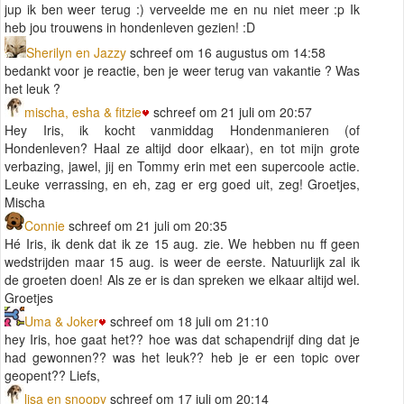
jup ik ben weer terug :) verveelde me en nu niet meer :p Ik
heb jou trouwens in hondenleven gezien! :D
Sherilyn en Jazzy
schreef om 16 augustus om 14:58
bedankt voor je reactie, ben je weer terug van vakantie ? Was
het leuk ?
mischa, esha & fitzie
schreef om 21 juli om 20:57
Hey Iris, ik kocht vanmiddag Hondenmanieren (of
Hondenleven? Haal ze altijd door elkaar), en tot mijn grote
verbazing, jawel, jij en Tommy erin met een supercoole actie.
Leuke verrassing, en eh, zag er erg goed uit, zeg! Groetjes,
Mischa
Connie
schreef om 21 juli om 20:35
Hé Iris, ik denk dat ik ze 15 aug. zie. We hebben nu ff geen
wedstrijden maar 15 aug. is weer de eerste. Natuurlijk zal ik
de groeten doen! Als ze er is dan spreken we elkaar altijd wel.
Groetjes
Uma & Joker
schreef om 18 juli om 21:10
hey Iris, hoe gaat het?? hoe was dat schapendrijf ding dat je
had gewonnen?? was het leuk?? heb je er een topic over
geopent?? Liefs,
lisa en snoopy
schreef om 17 juli om 20:14