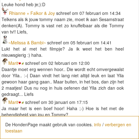
Leuke hond heb je;):D
Rhianne + Falkor & Joy
schreef om 07 februari om 14:34
Telkens als ik jouw tommy naam zie, moet ik aan Sesamstraat
denken(A). Tommy is vast net zo knuffelbaar als die Tommy
van tv!! Liefs,
~Melissa & Bambi~
schreef om 05 februari om 14:41
Lukt het al met het filmpje? Ja ik weet het ben heel
nieuwsgierig :) haha.
Marit
schreef om 02 februari om 12:00
Daantje moet erg wennen hoor.. Die wordt echt omvergewalst
door Yila.. :-( Daan vindt het lang niet altijd leuk en laat Yila
gewoon haar gang gaan.. Maar buiten, in het bos, dan zijn het
2 maatjes! Dus nu nog in huis oefenen dat Yila zich dan ook
gedraagt... Liefs
Marit
schreef om 30 januari om 17:15
Ja maar het is een boef hoor! Haha ;-) Hoe is het met de
behendigheid van jou en Tommy?
Angela • Bodhi
schreef om 28 januari om 09:35
De HondenPage maakt gebruik van cookies.
info
/
verbergen en
Ja Bodhi krijgt een lekkere volle kraag al he :)...
toestaan
Linda
schreef om 27 januari om 20:48