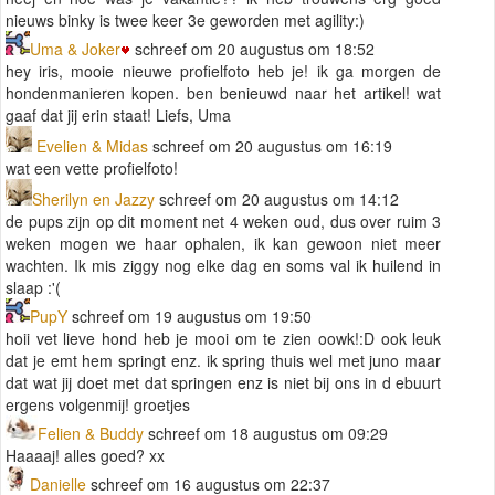
nieuws binky is twee keer 3e geworden met agility:)
Uma & Joker
schreef om 20 augustus om 18:52
hey iris, mooie nieuwe profielfoto heb je! ik ga morgen de
hondenmanieren kopen. ben benieuwd naar het artikel! wat
gaaf dat jij erin staat! Liefs, Uma
Evelien & Midas
schreef om 20 augustus om 16:19
wat een vette profielfoto!
Sherilyn en Jazzy
schreef om 20 augustus om 14:12
de pups zijn op dit moment net 4 weken oud, dus over ruim 3
weken mogen we haar ophalen, ik kan gewoon niet meer
wachten. Ik mis ziggy nog elke dag en soms val ik huilend in
slaap :'(
PupY
schreef om 19 augustus om 19:50
hoii vet lieve hond heb je mooi om te zien oowk!:D ook leuk
dat je emt hem springt enz. ik spring thuis wel met juno maar
dat wat jij doet met dat springen enz is niet bij ons in d ebuurt
ergens volgenmij! groetjes
Felien & Buddy
schreef om 18 augustus om 09:29
Haaaaj! alles goed? xx
Danielle
schreef om 16 augustus om 22:37