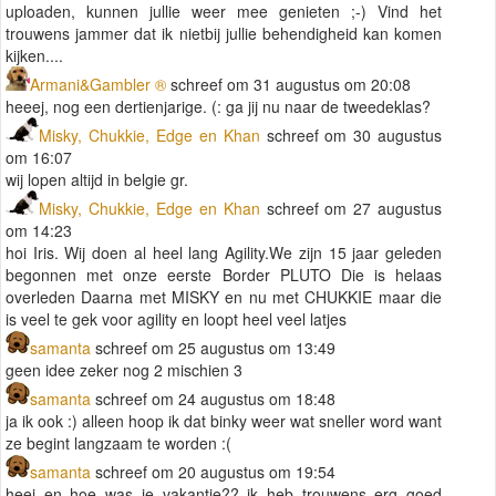
uploaden, kunnen jullie weer mee genieten ;-) Vind het
trouwens jammer dat ik nietbij jullie behendigheid kan komen
kijken....
Armani&Gambler ®
schreef om 31 augustus om 20:08
heeej, nog een dertienjarige. (: ga jij nu naar de tweedeklas?
Misky, Chukkie, Edge en Khan
schreef om 30 augustus
om 16:07
wij lopen altijd in belgie gr.
Misky, Chukkie, Edge en Khan
schreef om 27 augustus
om 14:23
hoi Iris. Wij doen al heel lang Agility.We zijn 15 jaar geleden
begonnen met onze eerste Border PLUTO Die is helaas
overleden Daarna met MISKY en nu met CHUKKIE maar die
is veel te gek voor agility en loopt heel veel latjes
samanta
schreef om 25 augustus om 13:49
geen idee zeker nog 2 mischien 3
samanta
schreef om 24 augustus om 18:48
ja ik ook :) alleen hoop ik dat binky weer wat sneller word want
ze begint langzaam te worden :(
samanta
schreef om 20 augustus om 19:54
heej en hoe was je vakantie?? ik heb trouwens erg goed