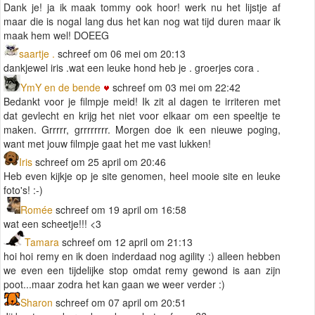
Dank je! ja ik maak tommy ook hoor! werk nu het lijstje af
maar die is nogal lang dus het kan nog wat tijd duren maar ik
maak hem wel! DOEEG
saartje .
schreef om 06 mei om 20:13
dankjewel iris .wat een leuke hond heb je . groerjes cora .
YmY en de bende
schreef om 03 mei om 22:42
Bedankt voor je filmpje meid! Ik zit al dagen te irriteren met
dat gevlecht en krijg het niet voor elkaar om een speeltje te
maken. Grrrrr, grrrrrrrr. Morgen doe ik een nieuwe poging,
want met jouw filmpje gaat het me vast lukken!
Iris
schreef om 25 april om 20:46
Heb even kijkje op je site genomen, heel mooie site en leuke
foto's! :-)
Romée
schreef om 19 april om 16:58
wat een scheetje!!! <3
Tamara
schreef om 12 april om 21:13
hoi hoi remy en ik doen inderdaad nog agility :) alleen hebben
we even een tijdelijke stop omdat remy gewond is aan zijn
poot...maar zodra het kan gaan we weer verder :)
Sharon
schreef om 07 april om 20:51