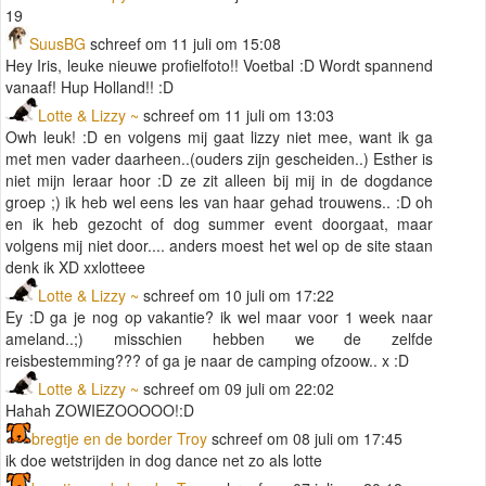
19
SuusBG
schreef om 11 juli om 15:08
Hey Iris, leuke nieuwe profielfoto!! Voetbal :D Wordt spannend
vanaaf! Hup Holland!! :D
Lotte & Lizzy ~
schreef om 11 juli om 13:03
Owh leuk! :D en volgens mij gaat lizzy niet mee, want ik ga
met men vader daarheen..(ouders zijn gescheiden..) Esther is
niet mijn leraar hoor :D ze zit alleen bij mij in de dogdance
groep ;) ik heb wel eens les van haar gehad trouwens.. :D oh
en ik heb gezocht of dog summer event doorgaat, maar
volgens mij niet door.... anders moest het wel op de site staan
denk ik XD xxlotteee
Lotte & Lizzy ~
schreef om 10 juli om 17:22
Ey :D ga je nog op vakantie? ik wel maar voor 1 week naar
ameland..;) misschien hebben we de zelfde
reisbestemming??? of ga je naar de camping ofzoow.. x :D
Lotte & Lizzy ~
schreef om 09 juli om 22:02
Hahah ZOWIEZOOOOO!:D
bregtje en de border Troy
schreef om 08 juli om 17:45
ik doe wetstrijden in dog dance net zo als lotte