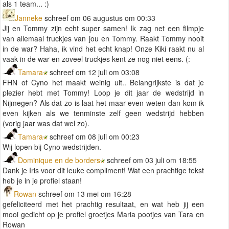
als 1 team... :)
Janneke
schreef om 06 augustus om 00:33
Jij en Tommy zijn echt super samen! Ik zag net een filmpje
van allemaal truckjes van jou en Tommy. Raakt Tommy nooit
in de war? Haha, ik vind het echt knap! Onze Kiki raakt nu al
vaak in de war en zoveel truckjes kent ze nog niet eens. (:
Tamara
schreef om 12 juli om 03:08
FHN of Cyno het maakt weinig uit.. Belangrijkste is dat je
plezier hebt met Tommy! Loop je dit jaar de wedstrijd in
Nijmegen? Als dat zo is laat het maar even weten dan kom ik
even kijken als we tenminste zelf geen wedstrijd hebben
(vorig jaar was dat wel zo).
Tamara
schreef om 08 juli om 00:23
Wij lopen bij Cyno wedstrijden.
Dominique en de borders
schreef om 03 juli om 18:55
Dank je Iris voor dit leuke compliment! Wat een prachtige tekst
heb je in je profiel staan!
Rowan
schreef om 13 mei om 16:28
gefeliciteerd met het prachtig resultaat, en wat heb jij een
mooi gedicht op je profiel groetjes Maria pootjes van Tara en
Rowan