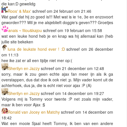
die kan:D gewelidg
Roos' & Max'
schreef om 24 februari om 21:46
Wat gaaf dat hij zo goed is!!! Met wat is ie 1e, 3e en enzovoort
geworden??? Wil je me alsjeblieft doggie's geven??? Groetjes
anais ~ filou&kajou
schreef om 19 februari om 15:58
wat een leuke hond heb je en knap wa hij allemaal kan (heb
jullie site bekeken
luna de leukste hond ever ! :D
schreef om 26 december
om 11:13
hee ike zat er all een tijdje niet mer op:(
Sherilyn en Jazzy
schreef om 21 december om 12:48
sorry, maar ik zou geen echte ajax fan meer ijn als ik ga
overstappen, dus dat doe ik ook niet ;p. Mijn vader komt uit de
achterhoek, dus ja, die is echt niet voor ajax :P (A)
Sherilyn en Jazzy
schreef om 14 december om 19:27
Volgens mij is Tommy voor twente :P net zoals mijn vader,
maar ik ben voor Ajax :$
Ronald van Jocey en Matchy
schreef om 14 december om
18:42
Wat een mooie Sjaal heeft Tommy, ik ben van een andere