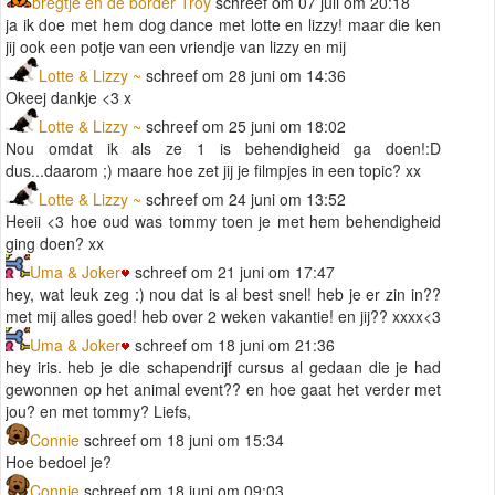
bregtje en de border Troy
schreef om 07 juli om 20:18
ja ik doe met hem dog dance met lotte en lizzy! maar die ken
jij ook een potje van een vriendje van lizzy en mij
Lotte & Lizzy ~
schreef om 28 juni om 14:36
Okeej dankje <3 x
Lotte & Lizzy ~
schreef om 25 juni om 18:02
Nou omdat ik als ze 1 is behendigheid ga doen!:D
dus...daarom ;) maare hoe zet jij je filmpjes in een topic? xx
Lotte & Lizzy ~
schreef om 24 juni om 13:52
Heeii <3 hoe oud was tommy toen je met hem behendigheid
ging doen? xx
Uma & Joker
schreef om 21 juni om 17:47
hey, wat leuk zeg :) nou dat is al best snel! heb je er zin in??
met mij alles goed! heb over 2 weken vakantie! en jij?? xxxx<3
Uma & Joker
schreef om 18 juni om 21:36
hey iris. heb je die schapendrijf cursus al gedaan die je had
gewonnen op het animal event?? en hoe gaat het verder met
jou? en met tommy? Liefs,
Connie
schreef om 18 juni om 15:34
Hoe bedoel je?
Connie
schreef om 18 juni om 09:03