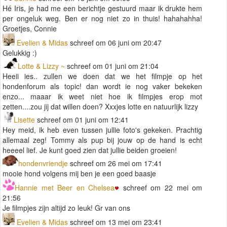
Hé Iris, je had me een berichtje gestuurd maar ik drukte hem
per ongeluk weg. Ben er nog niet zo in thuis! hahahahha!
Groetjes, Connie
Evelien & Midas
schreef om 06 juni om 20:47
Gelukkig :)
Lotte & Lizzy ~
schreef om 01 juni om 21:04
Heeii ies.. zullen we doen dat we het filmpje op het
hondenforum als topic! dan wordt ie nog vaker bekeken
enzo... maaar ik weet niet hoe ik filmpjes erop mot
zetten....zou jij dat willen doen? Xxxjes lotte en natuurlijk lizzy
Lisette
schreef om 01 juni om 12:41
Hey meid, ik heb even tussen jullie foto's gekeken. Prachtig
allemaal zeg! Tommy als pup bij jouw op de hand is echt
heeeel lief. Je kunt goed zien dat jullie beiden groeien!
hondenvriendje
schreef om 26 mei om 17:41
mooie hond volgens mij ben je een goed baasje
Hannie met Beer en Chelsea
schreef om 22 mei om
21:56
Je filmpjes zijn altijd zo leuk! Gr van ons
Evelien & Midas
schreef om 13 mei om 23:41