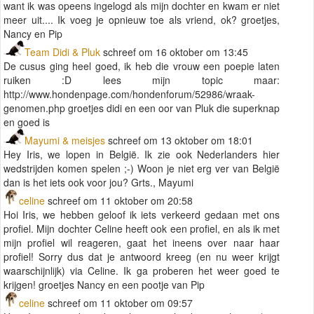
want ik was opeens ingelogd als mijn dochter en kwam er niet
meer uit.... Ik voeg je opnieuw toe als vriend, ok? groetjes,
Nancy en Pip
Team Didi & Pluk
schreef om 16 oktober om 13:45
De cusus ging heel goed, ik heb die vrouw een poepie laten
ruiken :D lees mijn topic maar:
http://www.hondenpage.com/hondenforum/52986/wraak-
genomen.php groetjes didi en een oor van Pluk die superknap
en goed is
Mayumi & meisjes
schreef om 13 oktober om 18:01
Hey Iris, we lopen in België. Ik zie ook Nederlanders hier
wedstrijden komen spelen ;-) Woon je niet erg ver van België
dan is het iets ook voor jou? Grts., Mayumi
celine
schreef om 11 oktober om 20:58
Hoi Iris, we hebben geloof ik iets verkeerd gedaan met ons
profiel. Mijn dochter Celine heeft ook een profiel, en als ik met
mijn profiel wil reageren, gaat het ineens over naar haar
profiel! Sorry dus dat je antwoord kreeg (en nu weer krijgt
waarschijnlijk) via Celine. Ik ga proberen het weer goed te
krijgen! groetjes Nancy en een pootje van Pip
celine
schreef om 11 oktober om 09:57