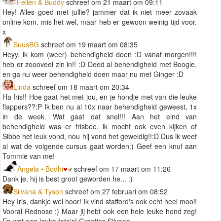
Felien & Buddy
schreef om 21 maart om 09:11
Hey! Alles goed met jullie? jammer dat ik niet meer zovaak
online kom. mis het wel, maar heb er gewoon weinig tijd voor.
x
SuusBG
schreef om 19 maart om 08:35
Heyy, ik kom (weer) behendigheid doen :D vanaf morgen!!!!
heb er zoooveel zin in!! :D Deed al behendigheid met Boogie,
en ga nu weer behendigheid doen maar nu met Ginger :D
Linda
schreef om 18 maart om 20:34
Ha Iris!! Hoe gaat het met jou, en je hondje met van die leuke
flappers??:P Ik ben nu al 10x naar behendigheid geweest, 1x
in de week. Wat gaat dat snel!!! Aan het eind van
behendigheid was er frisbee, ik mocht ook even kijken of
Sibbe het leuk vond, nou hij vond het geweldig!!:D Dus ik weet
al wat de volgende cursus gaat worden:) Geef een knuf aan
Tommie van me!
Angela • Bodhi
schreef om 17 maart om 11:26
Dank je, hij is best groot geworden he... :)
Silvana & Tyson
schreef om 27 februari om 08:52
Hey Iris, dankje wel hoor! Ik vind stafford's ook echt heel mooi!
Vooral Rednose :) Maar jij hebt ook een hele leuke hond zeg!
En wat een leuke foto's! Groetjes Silvana