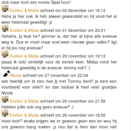
club maar toch een mooie Sjaal hoor!
Evelien & Midas
schreef om 02 december om 16:12
Haha ja hier ook. ik heb alweer gewandeld en hij vond het al
weer helemaal geweldig! ;p
Evelien & Midas
schreef om 01 december om 20:21
Hahaha, ja leuk he? jammer is, dat hier al bijna alle sneeuw
weg is. Dus er moet maar snel weer nieuwe gaan vallen? ligt
er bij jou nog sneeuw?
Evelien & Midas
schreef om 29 november om 19:12
jaaaa ik ook! eindelijk voor de eerste keer. Midas vond het
helemaal geweldig in de sneeuw. tommy ook? :)
Nicole
schreef om 27 november om 22:34
wat heerlijk om te zien hoe jij met Tommy bent!! je bent een
voorbeeld voor vele!!! en dan bedoel ik heel vele! groetjes
Nicole
Evelien & Midas
schreef om 26 november om 21:56
Hebben jullie ook nog geen sneeuw? ;)
Evelien & Midas
schreef om 26 november om 18:56
mooi toch? straks krijgen we er gewoon geen een en wou hij
ons gewoon bang maken ;p nou dat is hem dan mooi niet