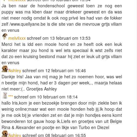
Ja ben naar de hondenschool geweest toen ze nog een
puppy was ma kben daar maar driekeer geweest en da was
niet meer nodig omdat ik ook nog privé les had van de fokker
zelf /www.quellyane.be is die site van die mevrouw grtjs viliam
en venus
melvilxxx
schreef om 13 februari om 13:53
Merci het is idd een mooie hond en ze heeft ook een leuk
karakter maar jou hond is wel iets speciaal ik wist zelfs niet
dat zo een kruising bestond maar hij ziet er leuk uit grtjs viliam
en venus
Ashley
schreef om 12 februari om 16:46
Dankje Iris! Jaa van mij mag je het zo noemen hoor, was wel
n beetje mijn hond, had er 3 dagen per week,., maarja helaas
niet meer:(.. Groetjes Ashley
***
schreef om 10 februari om 18:14
hallo Iris,kom je een bezoekje brengen door mijn ziekte ben ik
weinig online;maar wat een mooie honden heb jij.Ik hoop dat
je me ook bij je vrienden zet en dat je mijn hondjes eens komt
bewonderen tot gauw hoop ik.Liefs en groetjes van uit Belgie
Rina & Alexander en pootje en likje van Turbo en Diezel
Ashley
schreef om 08 februari om 16:55