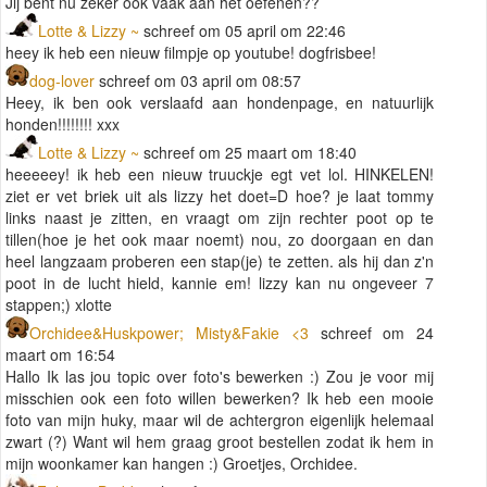
Jij bent nu zeker ook vaak aan het oefenen??
Lotte & Lizzy ~
schreef om 05 april om 22:46
heey ik heb een nieuw filmpje op youtube! dogfrisbee!
dog-lover
schreef om 03 april om 08:57
Heey, ik ben ook verslaafd aan hondenpage, en natuurlijk
honden!!!!!!!! xxx
Lotte & Lizzy ~
schreef om 25 maart om 18:40
heeeeey! ik heb een nieuw truuckje egt vet lol. HINKELEN!
ziet er vet briek uit als lizzy het doet=D hoe? je laat tommy
links naast je zitten, en vraagt om zijn rechter poot op te
tillen(hoe je het ook maar noemt) nou, zo doorgaan en dan
heel langzaam proberen een stap(je) te zetten. als hij dan z'n
poot in de lucht hield, kannie em! lizzy kan nu ongeveer 7
stappen;) xlotte
Orchidee&Huskpower; Misty&Fakie <3
schreef om 24
maart om 16:54
Hallo Ik las jou topic over foto's bewerken :) Zou je voor mij
misschien ook een foto willen bewerken? Ik heb een mooie
foto van mijn huky, maar wil de achtergron eigenlijk helemaal
zwart (?) Want wil hem graag groot bestellen zodat ik hem in
mijn woonkamer kan hangen :) Groetjes, Orchidee.