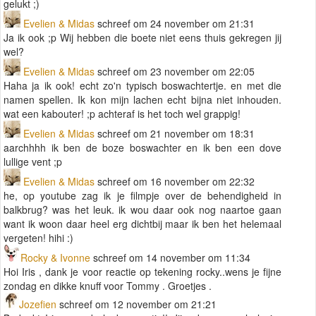
gelukt ;)
Evelien & Midas
schreef om 24 november om 21:31
Ja ik ook ;p Wij hebben die boete niet eens thuis gekregen jij
wel?
Evelien & Midas
schreef om 23 november om 22:05
Haha ja ik ook! echt zo'n typisch boswachtertje. en met die
namen spellen. Ik kon mijn lachen echt bijna niet inhouden.
wat een kabouter! ;p achteraf is het toch wel grappig!
Evelien & Midas
schreef om 21 november om 18:31
aarchhhh ik ben de boze boswachter en ik ben een dove
lullige vent ;p
Evelien & Midas
schreef om 16 november om 22:32
he, op youtube zag ik je filmpje over de behendigheid in
balkbrug? was het leuk. ik wou daar ook nog naartoe gaan
want ik woon daar heel erg dichtbij maar ik ben het helemaal
vergeten! hihi :)
Rocky & Ivonne
schreef om 14 november om 11:34
Hoi Iris , dank je voor reactie op tekening rocky..wens je fijne
zondag en dikke knuff voor Tommy . Groetjes .
Jozefien
schreef om 12 november om 21:21