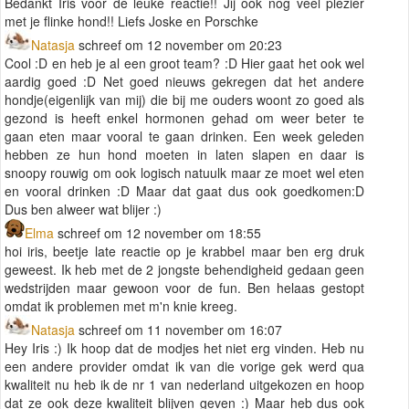
Bedankt Iris voor de leuke reactie!! Jij ook nog veel plezier
met je flinke hond!! Liefs Joske en Porschke
Natasja
schreef om 12 november om 20:23
Cool :D en heb je al een groot team? :D Hier gaat het ook wel
aardig goed :D Net goed nieuws gekregen dat het andere
hondje(eigenlijk van mij) die bij me ouders woont zo goed als
gezond is heeft enkel hormonen gehad om weer beter te
gaan eten maar vooral te gaan drinken. Een week geleden
hebben ze hun hond moeten in laten slapen en daar is
snoopy rouwig om ook logisch natuulk maar ze moet wel eten
en vooral drinken :D Maar dat gaat dus ook goedkomen:D
Dus ben alweer wat blijer :)
Elma
schreef om 12 november om 18:55
hoi iris, beetje late reactie op je krabbel maar ben erg druk
geweest. Ik heb met de 2 jongste behendigheid gedaan geen
wedstrijden maar gewoon voor de fun. Ben helaas gestopt
omdat ik problemen met m'n knie kreeg.
Natasja
schreef om 11 november om 16:07
Hey Iris :) Ik hoop dat de modjes het niet erg vinden. Heb nu
een andere provider omdat ik van die vorige gek werd qua
kwaliteit nu heb ik de nr 1 van nederland uitgekozen en hoop
dat ze ook deze kwaliteit blijven geven :) Maar heb dus ook