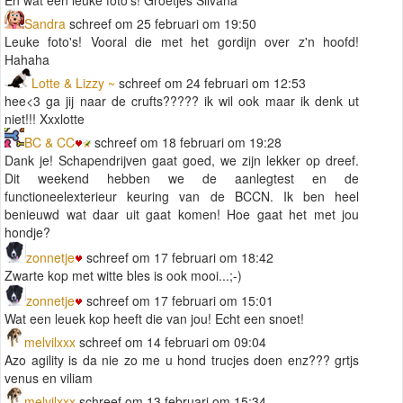
Sandra
schreef om 25 februari om 19:50
Leuke foto's! Vooral die met het gordijn over z'n hoofd!
Hahaha
Lotte & Lizzy ~
schreef om 24 februari om 12:53
hee<3 ga jij naar de crufts????? ik wil ook maar ik denk ut
niet!!! Xxxlotte
BC & CC
schreef om 18 februari om 19:28
Dank je! Schapendrijven gaat goed, we zijn lekker op dreef.
Dit weekend hebben we de aanlegtest en de
functioneelexterieur keuring van de BCCN. Ik ben heel
benieuwd wat daar uit gaat komen! Hoe gaat het met jou
hondje?
zonnetje
schreef om 17 februari om 18:42
Zwarte kop met witte bles is ook mooi...;-)
zonnetje
schreef om 17 februari om 15:01
Wat een leuek kop heeft die van jou! Echt een snoet!
melvilxxx
schreef om 14 februari om 09:04
Azo agility is da nie zo me u hond trucjes doen enz??? grtjs
venus en viliam
melvilxxx
schreef om 13 februari om 15:34