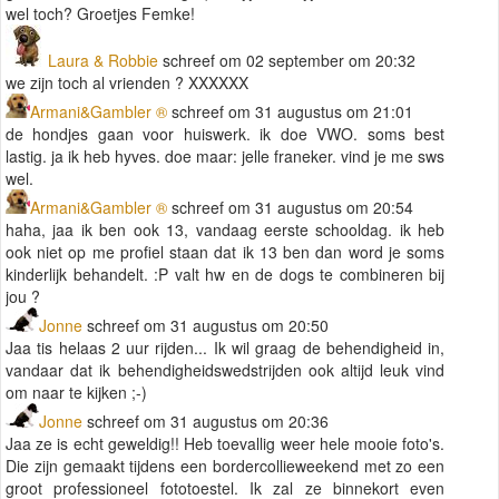
wel toch? Groetjes Femke!
Laura & Robbie
schreef om 02 september om 20:32
we zijn toch al vrienden ? XXXXXX
Armani&Gambler ®
schreef om 31 augustus om 21:01
de hondjes gaan voor huiswerk. ik doe VWO. soms best
lastig. ja ik heb hyves. doe maar: jelle franeker. vind je me sws
wel.
Armani&Gambler ®
schreef om 31 augustus om 20:54
haha, jaa ik ben ook 13, vandaag eerste schooldag. ik heb
ook niet op me profiel staan dat ik 13 ben dan word je soms
kinderlijk behandelt. :P valt hw en de dogs te combineren bij
jou ?
Jonne
schreef om 31 augustus om 20:50
Jaa tis helaas 2 uur rijden... Ik wil graag de behendigheid in,
vandaar dat ik behendigheidswedstrijden ook altijd leuk vind
om naar te kijken ;-)
Jonne
schreef om 31 augustus om 20:36
Jaa ze is echt geweldig!! Heb toevallig weer hele mooie foto's.
Die zijn gemaakt tijdens een bordercollieweekend met zo een
groot professioneel fototoestel. Ik zal ze binnekort even