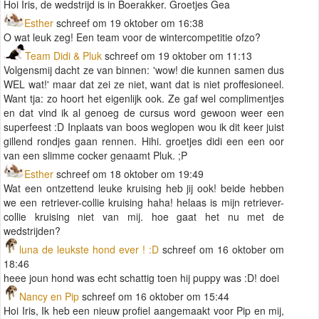
Hoi Iris, de wedstrijd is in Boerakker. Groetjes Gea
Esther
schreef om 19 oktober om 16:38
O wat leuk zeg! Een team voor de wintercompetitie ofzo?
Team Didi & Pluk
schreef om 19 oktober om 11:13
Volgensmij dacht ze van binnen: 'wow! die kunnen samen dus
WEL wat!' maar dat zei ze niet, want dat is niet proffesioneel.
Want tja: zo hoort het eigenlijk ook. Ze gaf wel complimentjes
en dat vind ik al genoeg de cursus word gewoon weer een
superfeest :D Inplaats van boos weglopen wou ik dit keer juist
gillend rondjes gaan rennen. Hihi. groetjes didi een een oor
van een slimme cocker genaamt Pluk. ;P
Esther
schreef om 18 oktober om 19:49
Wat een ontzettend leuke kruising heb jij ook! beide hebben
we een retriever-collie kruising haha! helaas is mijn retriever-
collie kruising niet van mij. hoe gaat het nu met de
wedstrijden?
luna de leukste hond ever ! :D
schreef om 16 oktober om
18:46
heee joun hond was echt schattig toen hij puppy was :D! doei
Nancy en Pip
schreef om 16 oktober om 15:44
Hoi Iris, Ik heb een nieuw profiel aangemaakt voor Pip en mij,