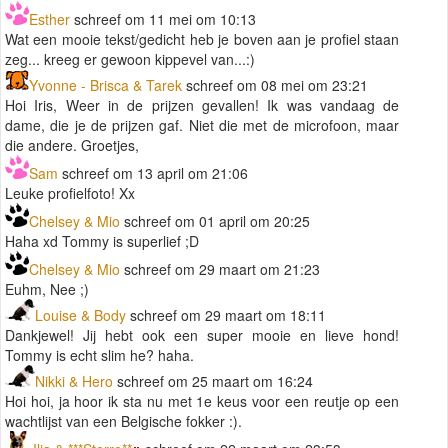
Esther
schreef om 11 mei om 10:13
Wat een mooie tekst/gedicht heb je boven aan je profiel staan
zeg... kreeg er gewoon kippevel van...:)
Yvonne - Brisca & Tarek
schreef om 08 mei om 23:21
Hoi Iris, Weer in de prijzen gevallen! Ik was vandaag de
dame, die je de prijzen gaf. Niet die met de microfoon, maar
die andere. Groetjes,
Sam
schreef om 13 april om 21:06
Leuke profielfoto! Xx
Chelsey & Mio
schreef om 01 april om 20:25
Haha xd Tommy is superlief ;D
Chelsey & Mio
schreef om 29 maart om 21:23
Euhm, Nee ;)
Louise & Body
schreef om 29 maart om 18:11
Dankjewel! Jij hebt ook een super mooie en lieve hond!
Tommy is echt slim he? haha.
Nikki & Hero
schreef om 25 maart om 16:24
Hoi hoi, ja hoor ik sta nu met 1e keus voor een reutje op een
wachtlijst van een Belgische fokker :).