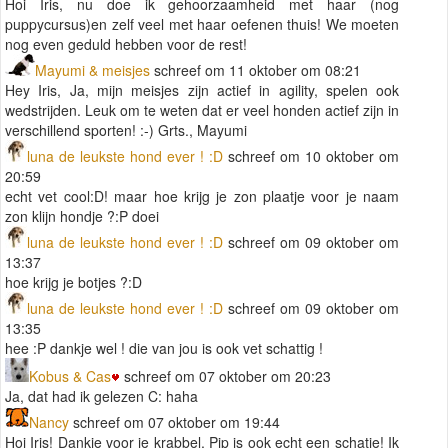
Hoi Iris, nu doe ik gehoorzaamheid met haar (nog
puppycursus)en zelf veel met haar oefenen thuis! We moeten
nog even geduld hebben voor de rest!
Mayumi & meisjes
schreef om 11 oktober om 08:21
Hey Iris, Ja, mijn meisjes zijn actief in agility, spelen ook
wedstrijden. Leuk om te weten dat er veel honden actief zijn in
verschillend sporten! :-) Grts., Mayumi
luna de leukste hond ever ! :D
schreef om 10 oktober om
20:59
echt vet cool:D! maar hoe krijg je zon plaatje voor je naam
zon klijn hondje ?:P doei
luna de leukste hond ever ! :D
schreef om 09 oktober om
13:37
hoe krijg je botjes ?:D
luna de leukste hond ever ! :D
schreef om 09 oktober om
13:35
hee :P dankje wel ! die van jou is ook vet schattig !
Kobus & Cas
schreef om 07 oktober om 20:23
Ja, dat had ik gelezen C: haha
Nancy
schreef om 07 oktober om 19:44
Hoi Iris! Dankje voor je krabbel, Pip is ook echt een schatje! Ik