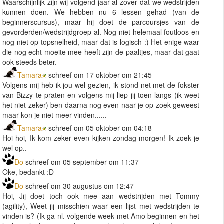
Waarschijnlijk zijn wij volgend jaar al zover dat we wedstrijden
kunnen doen. We hebben nu 6 lessen gehad (van de
beginnerscursus), maar hij doet de parcoursjes van de
gevorderden/wedstrijdgroep al. Nog niet helemaal foutloos en
nog niet op topsnelheid, maar dat is logisch :) Het enige waar
die nog echt moeite mee heeft zijn de paaltjes, maar dat gaat
ook steeds beter.
Tamara
schreef om 17 oktober om 21:45
Volgens mij heb ik jou wel gezien, ik stond net met de fokster
van Bizzy te praten en volgens mij liep jij toen langs (ik weet
het niet zeker) ben daarna nog even naar je op zoek geweest
maar kon je niet meer vinden......
Tamara
schreef om 05 oktober om 04:18
Hoi hoi, Ik kom zeker even kijken zondag morgen! Ik zoek je
wel op..
Do
schreef om 05 september om 11:37
Oke, bedankt :D
Do
schreef om 30 augustus om 12:47
Hoi, Jij doet toch ook mee aan wedstrijden met Tommy
(agility), Weet jij misschien waar een lijst met wedstrijden te
vinden is? (Ik ga nl. volgende week met Amo beginnen en het