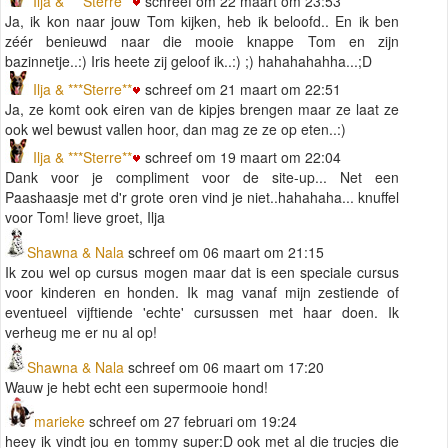
Ilja & ***Sterre**
schreef om 22 maart om 23:53
Ja, ik kon naar jouw Tom kijken, heb ik beloofd.. En ik ben
zéér benieuwd naar die mooie knappe Tom en zijn
bazinnetje..:) Iris heete zij geloof ik..:) ;) hahahahahha...;D
Ilja & ***Sterre**
schreef om 21 maart om 22:51
Ja, ze komt ook eiren van de kipjes brengen maar ze laat ze
ook wel bewust vallen hoor, dan mag ze ze op eten..:)
Ilja & ***Sterre**
schreef om 19 maart om 22:04
Dank voor je compliment voor de site-up... Net een
Paashaasje met d'r grote oren vind je niet..hahahaha... knuffel
voor Tom! lieve groet, Ilja
Shawna & Nala
schreef om 06 maart om 21:15
Ik zou wel op cursus mogen maar dat is een speciale cursus
voor kinderen en honden. Ik mag vanaf mijn zestiende of
eventueel vijftiende 'echte' cursussen met haar doen. Ik
verheug me er nu al op!
Shawna & Nala
schreef om 06 maart om 17:20
Wauw je hebt echt een supermooie hond!
marieke
schreef om 27 februari om 19:24
heey ik vindt jou en tommy super:D ook met al die trucjes die